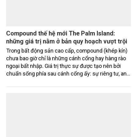
Compound thế hệ mới The Palm Island:
những giá trị nằm ở bản quy hoạch vượt trội
Trong bất động sản cao cấp, compound (khép kín)
chưa bao giờ chỉ là những cánh cổng hay hàng rào
ngoại bất nhập. Giá trị thực sự được tạo nên bởi
chuẩn sống phía sau cánh cổng ấy: sự riêng tư, an
ninh, cộng đồng cư dân tinh hoa và hệ tiện ích, dịch
vụ được thiết kế dành riêng cho họ.