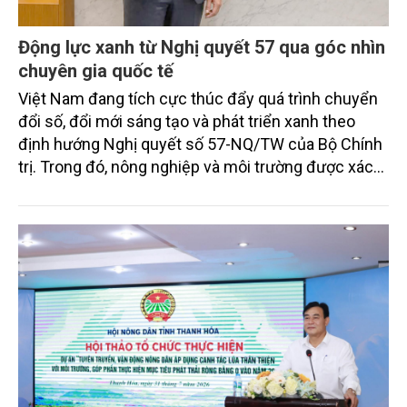
Động lực xanh từ Nghị quyết 57 qua góc nhìn
chuyên gia quốc tế
Việt Nam đang tích cực thúc đẩy quá trình chuyển
đổi số, đổi mới sáng tạo và phát triển xanh theo
định hướng Nghị quyết số 57-NQ/TW của Bộ Chính
trị. Trong đó, nông nghiệp và môi trường được xác
định là hai lĩnh vực trọng điểm chịu tác động sâu
sắc bởi các tiến bộ công nghệ và cam kết bền vững
toàn cầu, đặc biệt là mục tiêu đưa phát thải ròng
bằng 0 (Net-Zero) vào năm 2050.