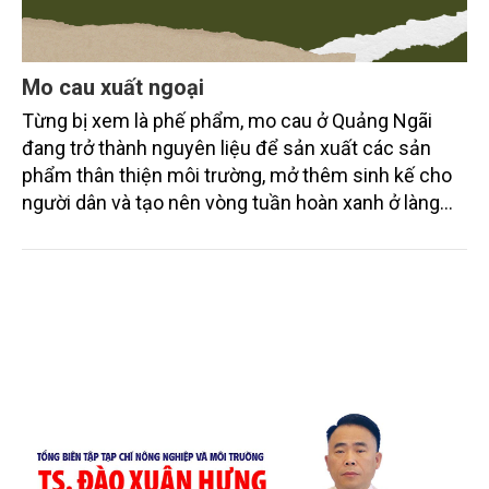
Mo cau xuất ngoại
Từng bị xem là phế phẩm, mo cau ở Quảng Ngãi
đang trở thành nguyên liệu để sản xuất các sản
phẩm thân thiện môi trường, mở thêm sinh kế cho
người dân và tạo nên vòng tuần hoàn xanh ở làng
quê. Trải qua chặng đường dài (từ 2020 đến nay),
chén, dĩa... từ mo cau đã được thị trường trong nước
và quốc tế đón nhận.