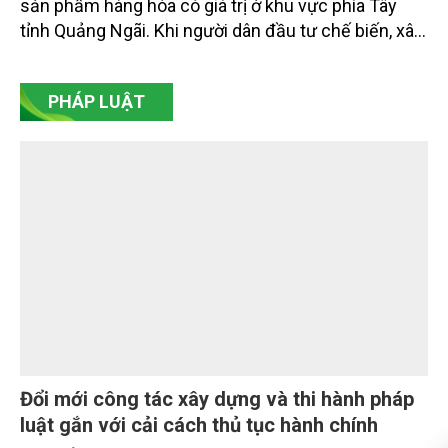
ca
Từ một loại cây trồng xen nhằm tăng thêm nguồn
thu trong vườn cà phê, mắc ca đang dần trở thành
sản phẩm hàng hóa có giá trị ở khu vực phía Tây
tỉnh Quảng Ngãi. Khi người dân đầu tư chế biến, xây
dựng thương hiệu và liên kết sản xuất, giá trị hạt
mắc ca được nâng lên đáng kể, tạo động lực hình
PHÁP LUẬT
thành vùng nguyên liệu bền vững.