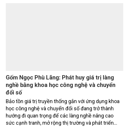
tỉnh Lai Châu tổ chức ngày 10/7/2026. Hội thảo thu
hút sự tham gia của hơn 100 đại biểu là lãnh đạo
các đơn vị thuộc Bộ Nông nghiệp và Môi trường,
chuyên gia, nhà khoa học, Sở Nông nghiệp và Môi
trường tỉnh Lai Châu và đại diện các cơ quan đơn vị
doanh nghiệp ở các tỉnh miền núi phía Bắc.
Gốm Ngọc Phù Lãng: Phát huy giá trị làng
nghề bằng khoa học công nghệ và chuyển
đổi số
Bảo tồn giá trị truyền thống gắn với ứng dụng khoa
học công nghệ và chuyển đổi số đang trở thành
hướng đi quan trọng để các làng nghề nâng cao