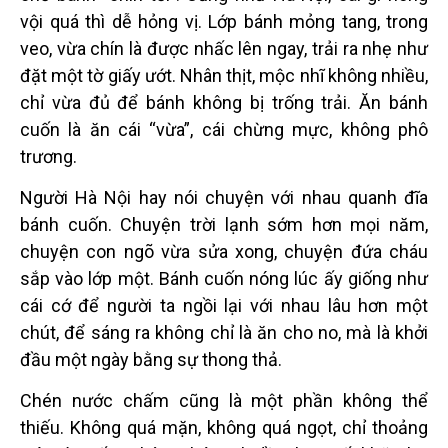
vộ
i qu
á
th
ì dễ hỏng vị. Lớp bánh mỏng tang, trong
veo, vừ
a ch
ín là được nhấc lên ngay, trải ra nhẹ như
đặt một tờ giấy ướt. Nhâ
n th
ịt, mộc nhĩ không nhiề
u,
ch
ỉ vừa đủ để bánh không bị trống trải. Ăn bánh
cuốn là ăn cái
“
vừa”, cá
i ch
ừng mực, không phô
trương.
Người Hà Nội hay nói chuyện với nhau quanh đĩa
bánh cuốn. Chuyện trời lạnh sớm hơn mọi năm,
chuyện con ngõ vừa sửa xong, chuyện đứ
a ch
áu
sắ
p v
à
o l
ớp một. Bánh cuốn nóng lúc ấy giống như
cá
i c
ớ để người ta ngồi lại với nhau lâu hơn một
chút, để sáng ra không chỉ là ăn cho no, mà là khởi
đầu một ngày bằng sự thong thả.
Ch
é
n nước chấ
m c
ũng là một phần không thể
thi
ếu. Không qu
á
mặn, không qu
á
ngọt, chỉ
tho
ảng