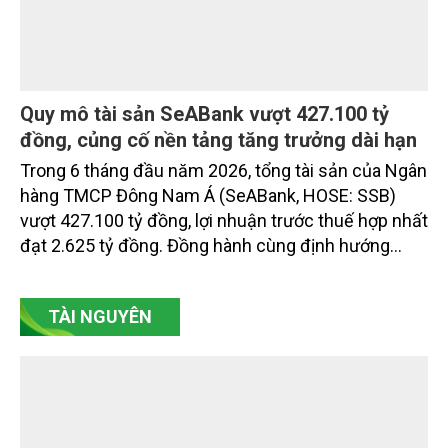
Quy mô tài sản SeABank vượt 427.100 tỷ
đồng, củng cố nền tảng tăng trưởng dài hạn
Trong 6 tháng đầu năm 2026, tổng tài sản của Ngân
hàng TMCP Đông Nam Á (SeABank, HOSE: SSB)
vượt 427.100 tỷ đồng, lợi nhuận trước thuế hợp nhất
đạt 2.625 tỷ đồng. Đồng hành cùng định hướng
giảm mặt bằng lãi suất để hỗ trợ nền kinh tế,
SeABank tiếp tục duy trì hoạt động hiệu quả, mở
TÀI NGUYÊN
rộng tín dụng, củng cố nguồn vốn và đảm bảo các
chỉ tiêu an toàn.