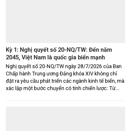
2045.
Kỳ 1: Nghị quyết số 20-NQ/TW: Đến năm
2045, Việt Nam là quốc gia biển mạnh
Nghị quyết số 20-NQ/TW ngày 28/7/2026 của Ban
Chấp hành Trung ương Đảng khóa XIV không chỉ
đặt ra yêu cầu phát triển các ngành kinh tế biển, mà
xác lập một bước chuyển có tính chiến lược: Từ
"khai thác biển" sang "quản trị biển hiện đại"; từ
"phát triển kinh tế ven biển" sang "xây dựng quốc