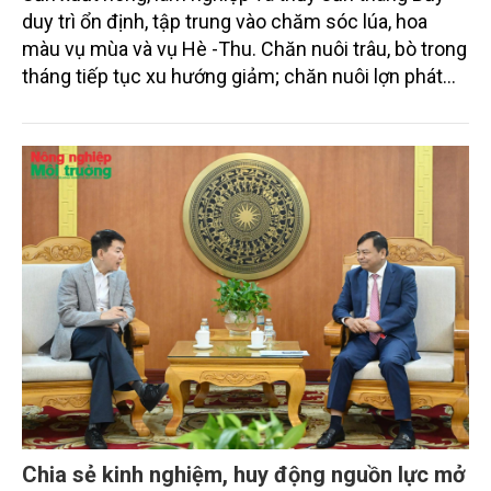
sản tháng Bảy và 7 tháng năm 2026
Sản xuất nông, lâm nghiệp và thủy sản tháng Bảy
duy trì ổn định, tập trung vào chăm sóc lúa, hoa
màu vụ mùa và vụ Hè -Thu. Chăn nuôi trâu, bò trong
tháng tiếp tục xu hướng giảm; chăn nuôi lợn phát
triển ổn định; chăn nuôi gia cầm duy trì đà tăng
trưởng khá. Diện tích rừng trồng mới và sản lượng
thủy sản đều tăng nhẹ.