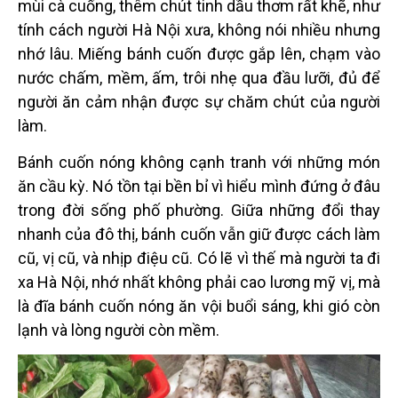
m
ùi c
à cuống, thêm chút tinh dầu thơm rất khẽ, như
tính cách người Hà Nội xưa, không nói nhiều nhưng
nhớ lâu. Miếng bánh cuốn được gắp lên, chạm vào
nước chấm, mềm, ấm, trôi nhẹ qua đầu lưỡi, đủ để
người ăn cảm nhận được sự chăm chút của người
làm.
Bánh cuốn nóng không cạnh tranh với những món
ăn cầu kỳ. Nó tồn tại bền bỉ vì hiểu mình đứng ở đâu
trong đời sống phố phường. Giữa những đổi thay
nhanh của đô
th
ị, bánh cuốn vẫn giữ được cách là
m
c
ũ, vị cũ, và nhịp điệu cũ. Có lẽ vì
th
ế mà người ta đi
xa Hà Nội, nhớ nhất không phải cao lương mỹ vị, mà
là đĩa bánh cuốn nóng ăn vội buổi sáng, khi gió còn
lạnh và lòng ngườ
i c
òn mềm.