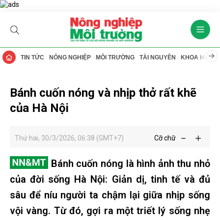
TIN TỨC
NÔNG NGHIỆP
MÔI TRƯỜNG
TÀI NGUYÊN
KHOA HỌC
Bánh cuốn nóng và nhịp thở rất khẽ
của Hà Nội
Thứ hai, 30/3/2026, 06:38 (GMT+7)
Cỡ chữ
Bánh cuốn nóng là hình ảnh thu nhỏ
của đời sống Hà Nội: Giản dị, tinh tế và đủ
sâu để níu người ta chậm lại giữa nhịp sống
vội vàng. Từ đó, gợi ra một triết lý sống nhẹ