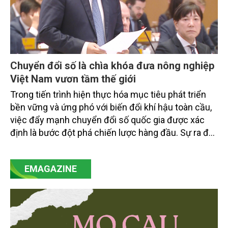
Chuyển đổi số là chìa khóa đưa nông nghiệp
Việt Nam vươn tầm thế giới
Trong tiến trình hiện thực hóa mục tiêu phát triển
bền vững và ứng phó với biến đổi khí hậu toàn cầu,
việc đẩy mạnh chuyển đổi số quốc gia được xác
định là bước đột phá chiến lược hàng đầu. Sự ra đời
của Nghị quyết số 57-NQ/TW đã trở thành động lực
mạnh mẽ, thúc đẩy quá trình cải cách toàn diện,
EMAGAZINE
minh bạch hóa chuỗi cung ứng và nâng cao hiệu
quả quản lý môi trường, đặc biệt trong hai lĩnh vực
then chốt là nông nghiệp và môi trường.