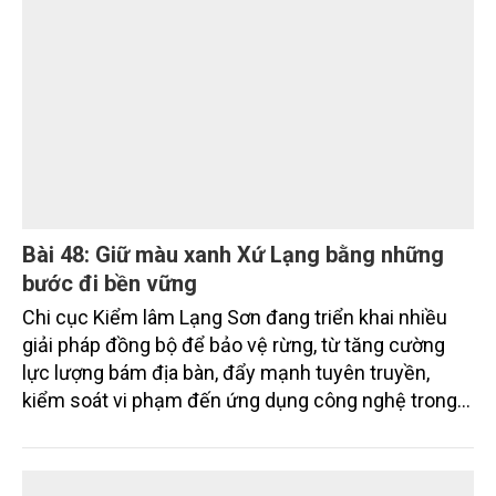
thu gom, phân loại và xử lý cơ bản được thực hiện
đúng quy định, nhưng việc thiếu các cơ sở xử lý đạt
chuẩn tại địa phương và khu vực Đồng bằng sông
Cửu Long (ĐBSCL) đang đặt ra nhiều thách thức đối
với mục tiêu phát triển công nghiệp xanh, bền vững.
Những chỉ đạo mới của lãnh đạo thành phố được kỳ
vọng sẽ góp phần tháo gỡ điểm nghẽn này, hướng
tới xây dựng các KCN sạch, sinh thái trong giai
đoạn tới.
Bài 48: Giữ màu xanh Xứ Lạng bằng những
bước đi bền vững
Chi cục Kiểm lâm Lạng Sơn đang triển khai nhiều
giải pháp đồng bộ để bảo vệ rừng, từ tăng cường
lực lượng bám địa bàn, đẩy mạnh tuyên truyền,
kiểm soát vi phạm đến ứng dụng công nghệ trong