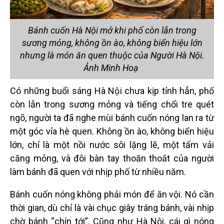
Bánh cuốn Hà Nội mở khi phố còn lẫn trong
sương mỏng, không ồn ào, không biển hiệu lớn
nhưng là món ăn quen thuộc của Người Hà Nội.
Ảnh Minh Hoạ
Có những buổi sáng Hà Nộ
i ch
ưa kịp tỉnh hẳn, phố
còn lẫn trong sương mỏng và tiếng chổ
i tre qu
é
t
ng
õ
, người ta đã nghe m
ù
i bánh cuốn nóng lan ra từ
một góc vỉa h
è
quen. Không ồn ào, không biển hiệu
lớn, chỉ là một nồi nước sôi lặng lẽ, một tấm vả
i
c
ăng mỏng, và đôi bàn tay thoă
n tho
ắt của người
làm bánh đã
quen v
ới nhịp phố từ nhiều năm.
Bánh cuốn nóng không phải món để ăn vội. Nó cầ
n
th
ời gian, d
ù
chỉ là và
i ch
ục giây tráng bánh, vài nhịp
chờ bánh
“
chín tới”. Cũng như Hà Nộ
i, c
ái gì nóng