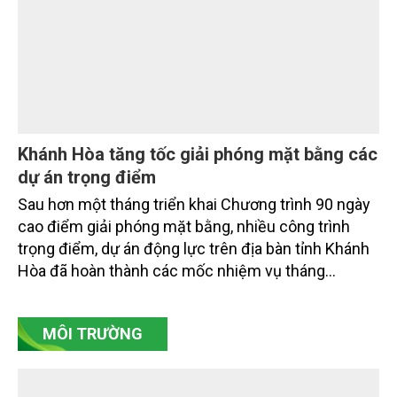
gia biển mạnh". Trong bước chuyển ấy, ngành Nông
nghiệp và Môi trường giữ vai trò đặc biệt quan trọng,
từ hoàn thiện thể chế, quy hoạch không gian biển,
quản lý tài nguyên đến bảo vệ môi trường, phục hồi
hệ sinh thái và kiến tạo sinh kế bền vững cho người
dân ven biển, hải đảo.
Khánh Hòa tăng tốc giải phóng mặt bằng các
dự án trọng điểm
Sau hơn một tháng triển khai Chương trình 90 ngày
cao điểm giải phóng mặt bằng, nhiều công trình
trọng điểm, dự án động lực trên địa bàn tỉnh Khánh
Hòa đã hoàn thành các mốc nhiệm vụ tháng
7/2026. Trong khi đó, các dự án thuộc nhóm nhiệm
vụ tháng 8 và tháng 9 đang được tiếp tục triển khai