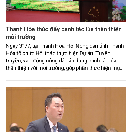
Thanh Hóa thúc đẩy canh tác lúa thân thiện
môi trường
Ngày 31/7, tại Thanh Hóa, Hội Nông dân tỉnh Thanh
Hóa tổ chức Hội thảo thực hiện Dự án "Tuyên
truyền, vận động nông dân áp dụng canh tác lúa
thân thiện với môi trường, góp phần thực hiện mục
tiêu phát thải ròng bằng 0 vào năm 2050". Chương
trình thu hút sự tham gia của đông đảo đại biểu đến
từ các cơ quan quản lý nhà nước, đơn vị nghiên cứu,
doanh nghiệp, hợp tác xã và nông dân đang trực
tiếp triển khai mô hình sản xuất lúa phát thải thấp.