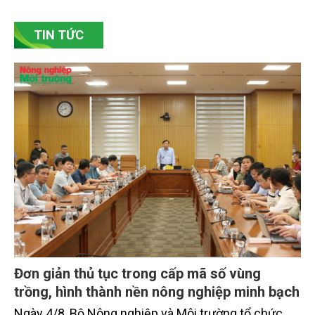
sức cạnh tranh, mở rộng thị trường và phát triển
bền vững. Tại làng gốm Phù Lãng, xã Phù Lãng, tỉnh
Bắc Ninh, nhiều nghệ nhân và cơ sở sản xuất đã
TIN TỨC
chủ động đổi mới tư duy, đầu tư công nghệ, xây
dựng thương hiệu trên nền tảng giá trị truyền thống.
Đơn giản thủ tục trong cấp mã số vùng