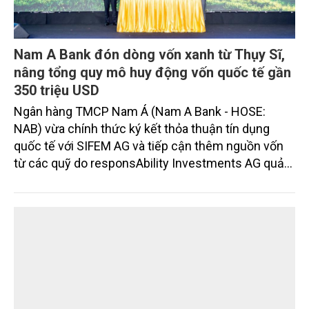
Nam A Bank đón dòng vốn xanh từ Thụy Sĩ,
nâng tổng quy mô huy động vốn quốc tế gần
350 triệu USD
Ngân hàng TMCP Nam Á (Nam A Bank - HOSE:
NAB) vừa chính thức ký kết thỏa thuận tín dụng
quốc tế với SIFEM AG và tiếp cận thêm nguồn vốn
từ các quỹ do responsAbility Investments AG quản
lý, nâng tổng quy mô dòng vốn mà ngân hàng này
thu hút thành công từ đầu năm đến nay lên gần 350
triệu USD.