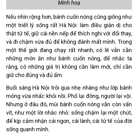
Minh hoạ
Nếu nhìn rộng hơn, bánh cuốn nóng cũng giống như
một triết lý sống rất Hà Nộ
i: l
àm điều giản dị cho
thật tử tế, giữ cái nền nếp để
th
ích nghi với đổi thay,
và đ
i ch
ậm vừa đủ để không đánh mất mình. Trong
mộ
t th
ế giới đang chạy rất nhanh, có lẽ vẫn cần
những món ăn như bánh cuốn nóng, để nhắc ta
rằng, có những gi
á
trị không cần làm mớ
i, ch
ỉ cần
giữ cho đúng và đủ ấm.
Buổi sáng Hà Nội trôi qua nhẹ nhàng như lớp bánh
mỏng vừa nhấc khỏi nồi. Phố lại đông, người lại vội.
Nhưng ở đâu đó, m
ù
i bánh cuốn nóng vẫn còn vấn
vít, như một lời nhắc nhỏ: sống chậm lại một chút,
để kịp cảm nhận cái ngon, cái lành, cái tử tế của đời
sống quanh mình.