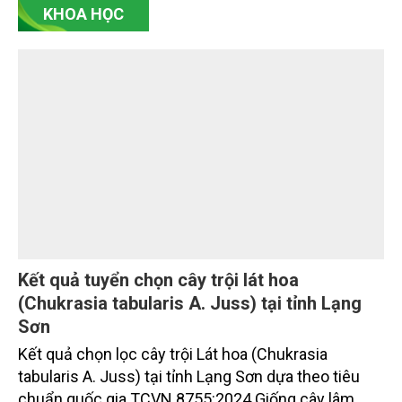
được kỳ vọng tạo bước chuyển quan trọng trong
quá trình xanh hóa ngành Trồng trọt, góp phần thực
hiện cam kết phát thải ròng bằng “0” của Việt Nam,
đồng thời mở ra cơ hội hình thành thị trường sản
KHOA HỌC
phẩm phát thải thấp và tín chỉ carbon trong nông
nghiệp.
Kết quả tuyển chọn cây trội lát hoa
(Chukrasia tabularis A. Juss) tại tỉnh Lạng