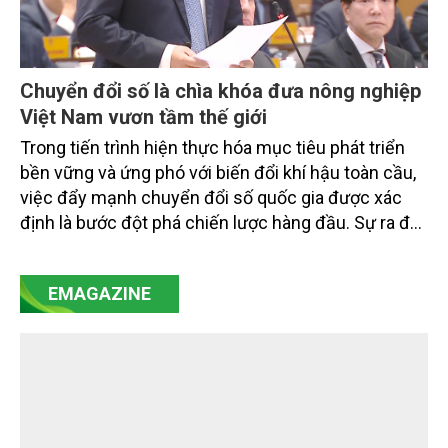
Chuyển đổi số là chìa khóa đưa nông nghiệp
Việt Nam vươn tầm thế giới
Trong tiến trình hiện thực hóa mục tiêu phát triển
bền vững và ứng phó với biến đổi khí hậu toàn cầu,
việc đẩy mạnh chuyển đổi số quốc gia được xác
định là bước đột phá chiến lược hàng đầu. Sự ra đời
của Nghị quyết số 57-NQ/TW đã trở thành động lực
mạnh mẽ, thúc đẩy quá trình cải cách toàn diện,
EMAGAZINE
minh bạch hóa chuỗi cung ứng và nâng cao hiệu
quả quản lý môi trường, đặc biệt trong hai lĩnh vực
then chốt là nông nghiệp và môi trường.