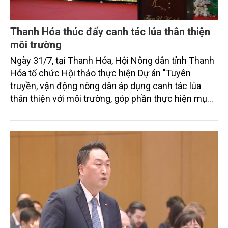
Thanh Hóa thúc đẩy canh tác lúa thân thiện
môi trường
Ngày 31/7, tại Thanh Hóa, Hội Nông dân tỉnh Thanh
Hóa tổ chức Hội thảo thực hiện Dự án "Tuyên
truyền, vận động nông dân áp dụng canh tác lúa
thân thiện với môi trường, góp phần thực hiện mục
tiêu phát thải ròng bằng 0 vào năm 2050". Chương
trình thu hút sự tham gia của đông đảo đại biểu đến
từ các cơ quan quản lý nhà nước, đơn vị nghiên cứu,
doanh nghiệp, hợp tác xã và nông dân đang trực
tiếp triển khai mô hình sản xuất lúa phát thải thấp.