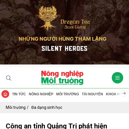
TIN TỨC
NÔNG NGHIỆP
MÔI TRƯỜNG
TÀI NGUYÊN
KHOA HỌC
Môi trường
Đa dạng sinh học
Công an tỉnh Quảng Trị phát hiện