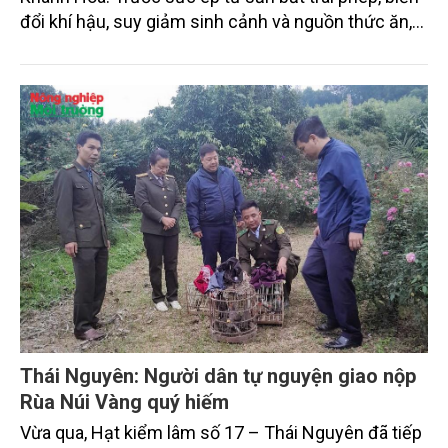
đổi khí hậu, suy giảm sinh cảnh và nguồn thức ăn,
bảo tồn đàn chim cần được đặt ở vị trí trung tâm
trong quản lý nguồn tài nguyên yến sào.
Thái Nguyên: Người dân tự nguyện giao nộp
Rùa Núi Vàng quý hiếm
Vừa qua, Hạt kiểm lâm số 17 – Thái Nguyên đã tiếp