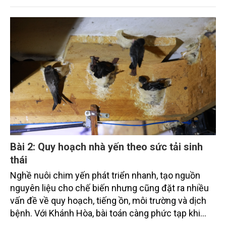
được thông tin từ nơi khai thác đến khâu truy xuất
nguồn gốc.
Bài 2: Quy hoạch nhà yến theo sức tải sinh
thái
Nghề nuôi chim yến phát triển nhanh, tạo nguồn
nguyên liệu cho chế biến nhưng cũng đặt ra nhiều
vấn đề về quy hoạch, tiếng ồn, môi trường và dịch
bệnh. Với Khánh Hòa, bài toán càng phức tạp khi
yến nhà cùng chia sẻ nguồn thức ăn và không gian