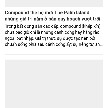
Compound thế hệ mới The Palm Island:
những giá trị nằm ở bản quy hoạch vượt trội
Trong bất động sản cao cấp, compound (khép kín)
chưa bao giờ chỉ là những cánh cổng hay hàng rào
ngoại bất nhập. Giá trị thực sự được tạo nên bởi
chuẩn sống phía sau cánh cổng ấy: sự riêng tư, an
ninh, cộng đồng cư dân tinh hoa và hệ tiện ích, dịch
vụ được thiết kế dành riêng cho họ.