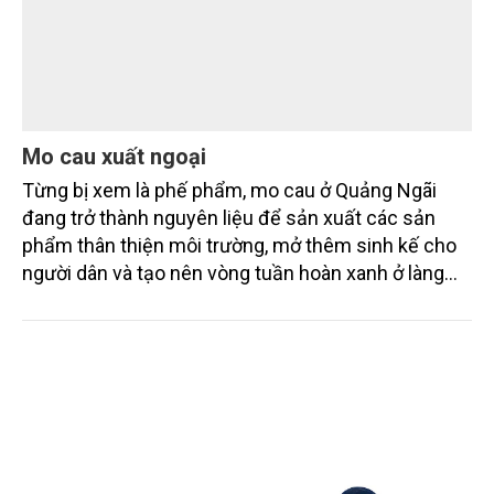
Mo cau xuất ngoại
Từng bị xem là phế phẩm, mo cau ở Quảng Ngãi
đang trở thành nguyên liệu để sản xuất các sản
phẩm thân thiện môi trường, mở thêm sinh kế cho
người dân và tạo nên vòng tuần hoàn xanh ở làng
quê. Trải qua chặng đường dài (từ 2020 đến nay),
chén, dĩa... từ mo cau đã được thị trường trong nước
và quốc tế đón nhận.