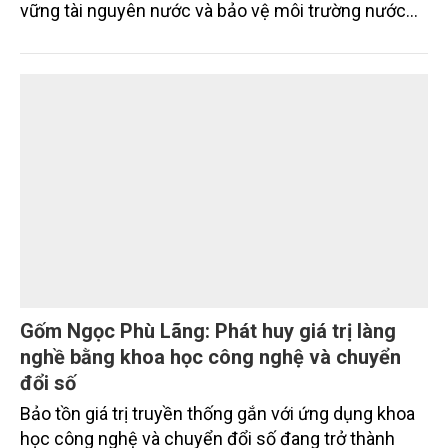
vững tài nguyên nước và bảo vệ môi trường nước
xuyên biên giới” do Tạp chí Nông nghiệp và Môi
trường phối hợp với Sở Nông nghiệp và Môi trường
tỉnh Lai Châu tổ chức ngày 10/7/2026. Hội thảo thu
hút sự tham gia của hơn 100 đại biểu là lãnh đạo
các đơn vị thuộc Bộ Nông nghiệp và Môi trường,
chuyên gia, nhà khoa học, Sở Nông nghiệp và Môi
trường tỉnh Lai Châu và đại diện các cơ quan đơn vị
doanh nghiệp ở các tỉnh miền núi phía Bắc.
Gốm Ngọc Phù Lãng: Phát huy giá trị làng
nghề bằng khoa học công nghệ và chuyển
đổi số
Bảo tồn giá trị truyền thống gắn với ứng dụng khoa
học công nghệ và chuyển đổi số đang trở thành