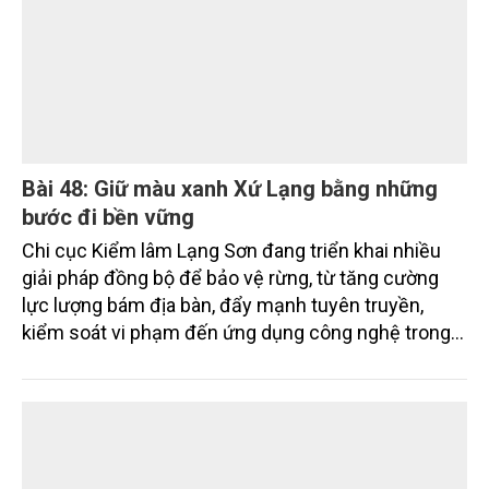
với mục tiêu phát triển công nghiệp xanh, bền vững.
Những chỉ đạo mới của lãnh đạo thành phố được kỳ
vọng sẽ góp phần tháo gỡ điểm nghẽn này, hướng
tới xây dựng các KCN sạch, sinh thái trong giai
đoạn tới.
Bài 48: Giữ màu xanh Xứ Lạng bằng những
bước đi bền vững
Chi cục Kiểm lâm Lạng Sơn đang triển khai nhiều
giải pháp đồng bộ để bảo vệ rừng, từ tăng cường
lực lượng bám địa bàn, đẩy mạnh tuyên truyền,
kiểm soát vi phạm đến ứng dụng công nghệ trong
quản lý.