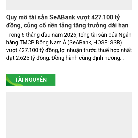
Quy mô tài sản SeABank vượt 427.100 tỷ
đồng, củng cố nền tảng tăng trưởng dài hạn
Trong 6 tháng đầu năm 2026, tổng tài sản của Ngân
hàng TMCP Đông Nam Á (SeABank, HOSE: SSB)
vượt 427.100 tỷ đồng, lợi nhuận trước thuế hợp nhất
đạt 2.625 tỷ đồng. Đồng hành cùng định hướng
giảm mặt bằng lãi suất để hỗ trợ nền kinh tế,
SeABank tiếp tục duy trì hoạt động hiệu quả, mở
TÀI NGUYÊN
rộng tín dụng, củng cố nguồn vốn và đảm bảo các
chỉ tiêu an toàn.