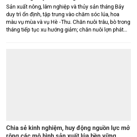
Tình hình sản xuất nông, lâm nghiệp và thủy
sản tháng Bảy và 7 tháng năm 2026
Sản xuất nông, lâm nghiệp và thủy sản tháng Bảy
duy trì ổn định, tập trung vào chăm sóc lúa, hoa
màu vụ mùa và vụ Hè -Thu. Chăn nuôi trâu, bò trong
tháng tiếp tục xu hướng giảm; chăn nuôi lợn phát
triển ổn định; chăn nuôi gia cầm duy trì đà tăng
trưởng khá. Diện tích rừng trồng mới và sản lượng
thủy sản đều tăng nhẹ.