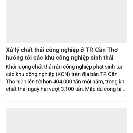
Xử lý chất thải công nghiệp ở TP. Cần Thơ
hướng tới các khu công nghiệp sinh thái
Khối lượng chất thải rắn công nghiệp phát sinh tại
các khu công nghiệp (KCN) trên địa bàn TP. Cần
Thơ hiện lên tới hơn 404.000 tấn mỗi năm, trong khi
chất thải nguy hại vượt 3.100 tấn. Mặc dù công tác
thu gom, phân loại và xử lý cơ bản được thực hiện
đúng quy định, nhưng việc thiếu các cơ sở xử lý đạt
chuẩn tại địa phương và khu vực Đồng bằng sông
Cửu Long (ĐBSCL) đang đặt ra nhiều thách thức đối