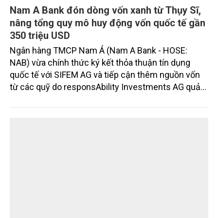
Nam A Bank đón dòng vốn xanh từ Thụy Sĩ,
nâng tổng quy mô huy động vốn quốc tế gần
350 triệu USD
Ngân hàng TMCP Nam Á (Nam A Bank - HOSE:
NAB) vừa chính thức ký kết thỏa thuận tín dụng
quốc tế với SIFEM AG và tiếp cận thêm nguồn vốn
từ các quỹ do responsAbility Investments AG quản
lý, nâng tổng quy mô dòng vốn mà ngân hàng này
thu hút thành công từ đầu năm đến nay lên gần 350
triệu USD.