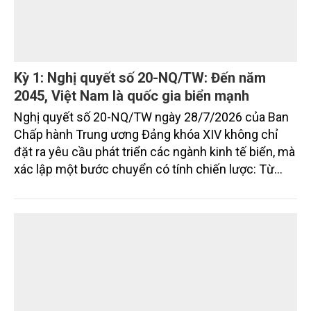
Kỳ 1: Nghị quyết số 20-NQ/TW: Đến năm
2045, Việt Nam là quốc gia biển mạnh
Nghị quyết số 20-NQ/TW ngày 28/7/2026 của Ban
Chấp hành Trung ương Đảng khóa XIV không chỉ
đặt ra yêu cầu phát triển các ngành kinh tế biển, mà
xác lập một bước chuyển có tính chiến lược: Từ
"khai thác biển" sang "quản trị biển hiện đại"; từ
"phát triển kinh tế ven biển" sang "xây dựng quốc
gia biển mạnh". Trong bước chuyển ấy, ngành Nông
nghiệp và Môi trường giữ vai trò đặc biệt quan trọng,
từ hoàn thiện thể chế, quy hoạch không gian biển,
quản lý tài nguyên đến bảo vệ môi trường, phục hồi