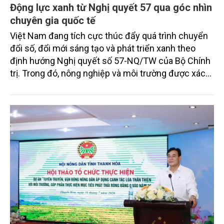
Động lực xanh từ Nghị quyết 57 qua góc nhìn
chuyên gia quốc tế
Việt Nam đang tích cực thúc đẩy quá trình chuyển
đổi số, đổi mới sáng tạo và phát triển xanh theo
định hướng Nghị quyết số 57-NQ/TW của Bộ Chính
trị. Trong đó, nông nghiệp và môi trường được xác
định là hai lĩnh vực trọng điểm chịu tác động sâu
sắc bởi các tiến bộ công nghệ và cam kết bền vững
toàn cầu, đặc biệt là mục tiêu đưa phát thải ròng
bằng 0 (Net-Zero) vào năm 2050.