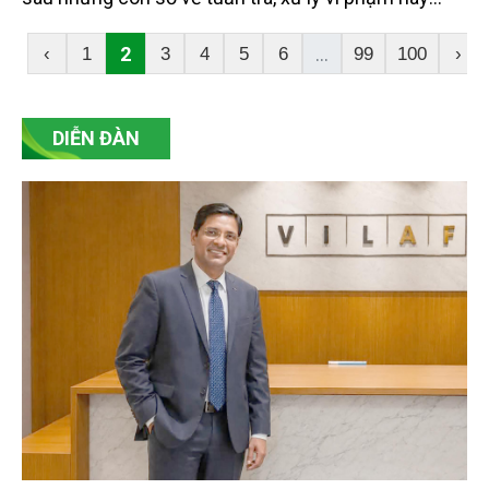
trồng rừng là cuộc chiến thầm lặng để giữ từng
khoảnh rừng tự nhiên còn sót lại trước áp lực sinh
2
...
‹
1
3
4
5
6
99
100
›
kế và lợi nhuận từ đất lâm nghiệp. Sáu tháng đầu
năm 2026, khi nhiều vụ phá rừng bị phát hiện và xử
lý, lực lượng kiểm lâm nơi đây càng phải căng mình
DIỄN ĐÀN
để bảo vệ màu xanh cho vùng đất biên cương của
tỉnh Lạng Sơn.