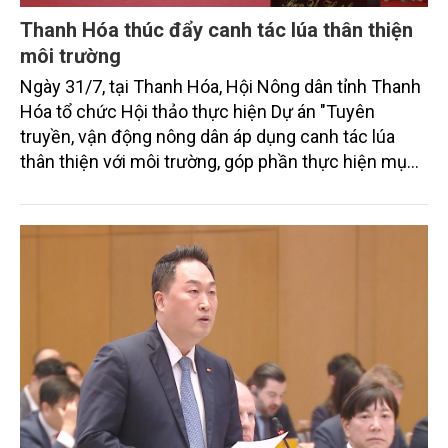
Thanh Hóa thúc đẩy canh tác lúa thân thiện
môi trường
Ngày 31/7, tại Thanh Hóa, Hội Nông dân tỉnh Thanh
Hóa tổ chức Hội thảo thực hiện Dự án "Tuyên
truyền, vận động nông dân áp dụng canh tác lúa
thân thiện với môi trường, góp phần thực hiện mục
tiêu phát thải ròng bằng 0 vào năm 2050". Chương
trình thu hút sự tham gia của đông đảo đại biểu đến
từ các cơ quan quản lý nhà nước, đơn vị nghiên cứu,
doanh nghiệp, hợp tác xã và nông dân đang trực
tiếp triển khai mô hình sản xuất lúa phát thải thấp.