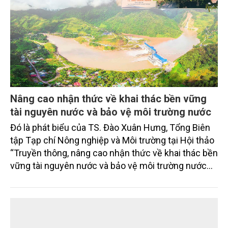
Nâng cao nhận thức về khai thác bền vững
tài nguyên nước và bảo vệ môi trường nước
Đó là phát biểu của TS. Đào Xuân Hưng, Tổng Biên
tập Tạp chí Nông nghiệp và Môi trường tại Hội thảo
“Truyền thông, nâng cao nhận thức về khai thác bền
vững tài nguyên nước và bảo vệ môi trường nước
xuyên biên giới” do Tạp chí Nông nghiệp và Môi
trường phối hợp với Sở Nông nghiệp và Môi trường
tỉnh Lai Châu tổ chức ngày 10/7/2026. Hội thảo thu
hút sự tham gia của hơn 100 đại biểu là lãnh đạo