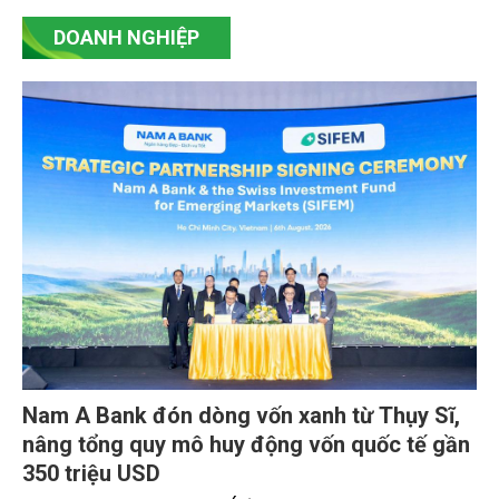
Ngày 3/8, Thứ trưởng Bộ Nông nghiệp và Môi
trường Nguyễn Hoàng Hiệp tiếp xã giao ông Shaun
Seow - CEO Tổ chức Liên minh Từ thiện châu Á
(PAA).
DOANH NGHIỆP