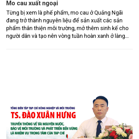
Mo cau xuất ngoại
Từng bị xem là phế phẩm, mo cau ở Quảng Ngãi
đang trở thành nguyên liệu để sản xuất các sản
phẩm thân thiện môi trường, mở thêm sinh kế cho
người dân và tạo nên vòng tuần hoàn xanh ở làng
quê. Trải qua chặng đường dài (từ 2020 đến nay),
chén, dĩa... từ mo cau đã được thị trường trong nước
và quốc tế đón nhận.