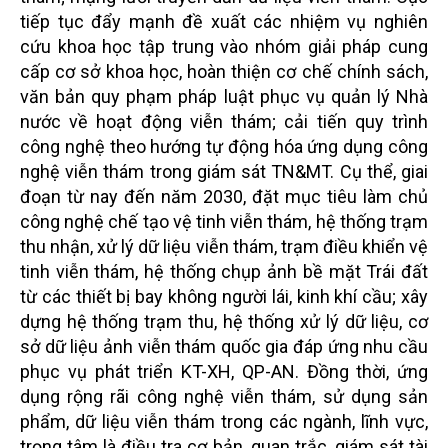
tiếp tục đẩy mạnh đề xuất các nhiệm vụ nghiên
cứu khoa học tập trung vào nhóm giải pháp cung
cấp cơ sở khoa học, hoàn thiện cơ chế chính sách,
văn bản quy phạm pháp luật phục vụ quản lý Nhà
nước về hoạt động viễn thám; cải tiến quy trình
công nghệ theo hướng tự động hóa ứng dụng công
nghệ viễn thám trong giám sát TN&MT. Cụ thể, giai
đoạn từ nay đến năm 2030, đặt mục tiêu làm chủ
công nghệ chế tạo vệ tinh viễn thám, hệ thống trạm
thu nhận, xử lý dữ liệu viễn thám, trạm điều khiển vệ
tinh viễn thám, hệ thống chụp ảnh bề mặt Trái đất
từ các thiết bị bay không người lái, kinh khí cầu; xây
dựng hệ thống trạm thu, hệ thống xử lý dữ liệu, cơ
sở dữ liệu ảnh viễn thám quốc gia đáp ứng nhu cầu
phục vụ phát triển KT-XH, QP-AN. Đồng thời, ứng
dụng rộng rãi công nghệ viễn thám, sử dụng sản
phẩm, dữ liệu viễn thám trong các ngành, lĩnh vực,
trọng tâm là điều tra cơ bản, quan trắc, giám sát tài