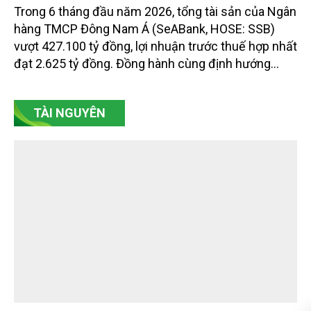
Quy mô tài sản SeABank vượt 427.100 tỷ
đồng, củng cố nền tảng tăng trưởng dài hạn
Trong 6 tháng đầu năm 2026, tổng tài sản của Ngân
hàng TMCP Đông Nam Á (SeABank, HOSE: SSB)
vượt 427.100 tỷ đồng, lợi nhuận trước thuế hợp nhất
đạt 2.625 tỷ đồng. Đồng hành cùng định hướng
giảm mặt bằng lãi suất để hỗ trợ nền kinh tế,
SeABank tiếp tục duy trì hoạt động hiệu quả, mở
TÀI NGUYÊN
rộng tín dụng, củng cố nguồn vốn và đảm bảo các
chỉ tiêu an toàn.