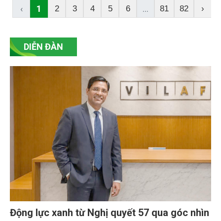
‹
1
...
2
3
4
5
6
81
82
›
DIỄN ĐÀN
Động lực xanh từ Nghị quyết 57 qua góc nhìn