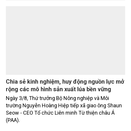
màu vụ mùa và vụ Hè -Thu. Chăn nuôi trâu, bò trong
tháng tiếp tục xu hướng giảm; chăn nuôi lợn phát
triển ổn định; chăn nuôi gia cầm duy trì đà tăng
trưởng khá. Diện tích rừng trồng mới và sản lượng
thủy sản đều tăng nhẹ.
Chia sẻ kinh nghiệm, huy động nguồn lực mở
rộng các mô hình sản xuất lúa bền vững