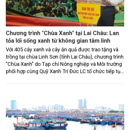
Chương trình "Chùa Xanh" tại Lai Châu: Lan
tỏa lối sống xanh từ không gian tâm linh
Với 405 cây xanh và cây ăn quả được trao tặng và
trồng tại chùa Linh Sơn (tỉnh Lai Châu), chương trình
"Chùa Xanh" do Tạp chí Nông nghiệp và Môi trường
phối hợp cùng Quỹ Xanh Trí Đức LC tổ chức tiếp tục
lan tỏa thông điệp sống xanh, góp phần xây dựng
không gian tâm linh thân thiện với môi trường, đồng
thời khơi dậy ý thức trách nhiệm của cộng đồng
trong bảo vệ thiên nhiên và phát triển bền vững.