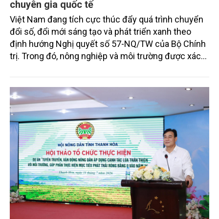
chuyên gia quốc tế
Việt Nam đang tích cực thúc đẩy quá trình chuyển
đổi số, đổi mới sáng tạo và phát triển xanh theo
định hướng Nghị quyết số 57-NQ/TW của Bộ Chính
trị. Trong đó, nông nghiệp và môi trường được xác
định là hai lĩnh vực trọng điểm chịu tác động sâu
sắc bởi các tiến bộ công nghệ và cam kết bền vững
toàn cầu, đặc biệt là mục tiêu đưa phát thải ròng
bằng 0 (Net-Zero) vào năm 2050.