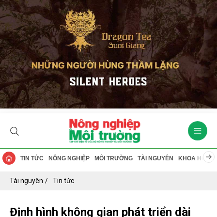
TIN TỨC
NÔNG NGHIỆP
MÔI TRƯỜNG
TÀI NGUYÊN
KHOA HỌC
Tài nguyên
Tin tức
Định hình không gian phát triển dài