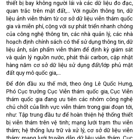
thiết bị bay không người lái và các dữ liệu đo đạc,
quan trắc trên mặt đất,... Với nguồn thông tin, dữ
liệu ảnh viễn thám từ cơ sở dữ liệu viễn thám quốc
gia và miễn phí, cộng với sự phát triển nhanh chóng
của công nghệ thông tin, các nhà quản lý, các nhà
hoạch định chính sách có thể sử dụng thông tin, dữ
liệu ảnh, sản phẩm viễn thám để định kỳ giám sát
và quản lý nguồn nước, phát thải carbon, cập nhật
hàng năm cơ sở dữ liệu sử dụng đất/lớp phủ mặt
đất quy mô quốc gia,…
Để đón đầu xu thế mới, theo ông Lê Quốc Hưng,
Phó Cục trưởng Cục Viễn thám quốc gia, Cục Viễn
thám quốc gia đang ưu tiên các nhóm công nghệ
chủ chốt của lĩnh vực viễn thám trong giai đoạn tới,
như: Tập trung đầu tư để hoàn thiện hệ thống thiết
bị viễn thám trên vệ tinh; mạng lưới trạm thu viễn
thám; hệ thống lưu trữ và xử lý, cơ sở dữ liệu viễn
thám; mạng lưới truyền dẫn dữ liệu viễn thám. Cục