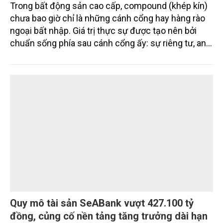
Compound thế hệ mới The Palm Island:
những giá trị nằm ở bản quy hoạch vượt trội
Trong bất động sản cao cấp, compound (khép kín)
chưa bao giờ chỉ là những cánh cổng hay hàng rào
ngoại bất nhập. Giá trị thực sự được tạo nên bởi
chuẩn sống phía sau cánh cổng ấy: sự riêng tư, an
ninh, cộng đồng cư dân tinh hoa và hệ tiện ích, dịch
vụ được thiết kế dành riêng cho họ.