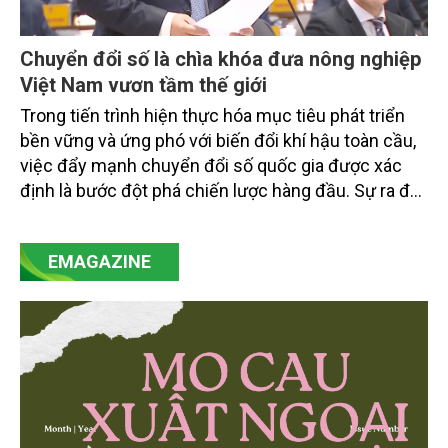
Chuyển đổi số là chìa khóa đưa nông nghiệp
Việt Nam vươn tầm thế giới
Trong tiến trình hiện thực hóa mục tiêu phát triển
bền vững và ứng phó với biến đổi khí hậu toàn cầu,
việc đẩy mạnh chuyển đổi số quốc gia được xác
định là bước đột phá chiến lược hàng đầu. Sự ra đời
của Nghị quyết số 57-NQ/TW đã trở thành động lực
mạnh mẽ, thúc đẩy quá trình cải cách toàn diện,
EMAGAZINE
minh bạch hóa chuỗi cung ứng và nâng cao hiệu
quả quản lý môi trường, đặc biệt trong hai lĩnh vực
then chốt là nông nghiệp và môi trường.