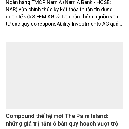
Nam A Bank đón dòng vốn xanh từ Thụy Sĩ,
nâng tổng quy mô huy động vốn quốc tế gần
350 triệu USD
Ngân hàng TMCP Nam Á (Nam A Bank - HOSE:
NAB) vừa chính thức ký kết thỏa thuận tín dụng
quốc tế với SIFEM AG và tiếp cận thêm nguồn vốn
từ các quỹ do responsAbility Investments AG quản
lý, nâng tổng quy mô dòng vốn mà ngân hàng này
thu hút thành công từ đầu năm đến nay lên gần 350
triệu USD.