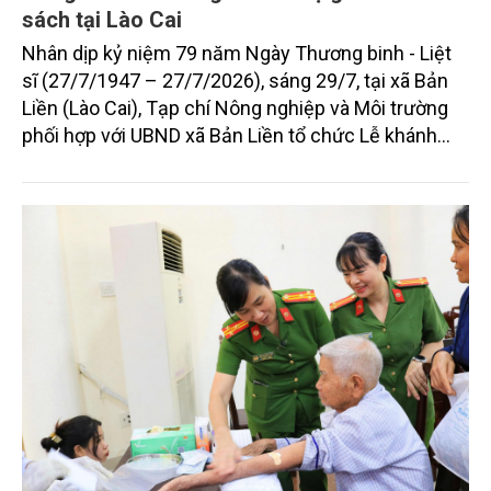
sách tại Lào Cai
Nhân dịp kỷ niệm 79 năm Ngày Thương binh - Liệt
sĩ (27/7/1947 – 27/7/2026), sáng 29/7, tại xã Bản
Liền (Lào Cai), Tạp chí Nông nghiệp và Môi trường
phối hợp với UBND xã Bản Liền tổ chức Lễ khánh
thành và bàn giao nhà tình nghĩa cho hộ gia đình
chính sách ông Lâm A Ịnh, sinh năm 1975, dân tộc
Tày, là thân nhân người có công với cách mạng, trú
tại thôn Đội 2, xã Bản Liền, với sự đồng hành tài trợ
của Công ty Cổ phần Him Lam.