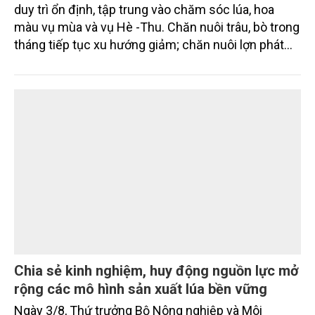
Đơn giản thủ tục trong cấp mã số vùng
trồng, hình thành nền nông nghiệp minh bạch
Ngày 4/8, Bộ Nông nghiệp và Môi trường tổ chức
Hội nghị triển khai Nghị quyết số 36/2026/NQ-CP
của Chính phủ về đơn giản hóa thủ tục hành chính
đối với mã số vùng trồng và mã số cơ sở đóng gói.