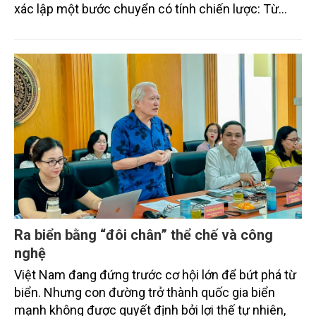
xác lập một bước chuyển có tính chiến lược: Từ
"khai thác biển" sang "quản trị biển hiện đại"; từ
"phát triển kinh tế ven biển" sang "xây dựng quốc
gia biển mạnh". Trong bước chuyển ấy, ngành Nông
nghiệp và Môi trường giữ vai trò đặc biệt quan trọng,
từ hoàn thiện thể chế, quy hoạch không gian biển,
quản lý tài nguyên đến bảo vệ môi trường, phục hồi
hệ sinh thái và kiến tạo sinh kế bền vững cho người
dân ven biển, hải đảo.
Ra biển bằng “đôi chân” thể chế và công
nghệ
Việt Nam đang đứng trước cơ hội lớn để bứt phá từ
biển. Nhưng con đường trở thành quốc gia biển
mạnh không được quyết định bởi lợi thế tự nhiên,