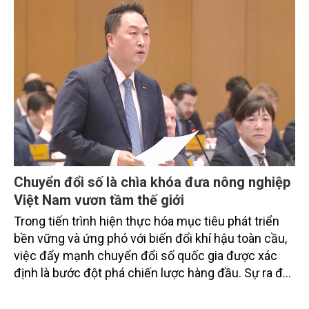
doanh nghiệp, hợp tác xã và nông dân đang trực
tiếp triển khai mô hình sản xuất lúa phát thải thấp.
Chuyển đổi số là chìa khóa đưa nông nghiệp
Việt Nam vươn tầm thế giới
Trong tiến trình hiện thực hóa mục tiêu phát triển
bền vững và ứng phó với biến đổi khí hậu toàn cầu,
việc đẩy mạnh chuyển đổi số quốc gia được xác
định là bước đột phá chiến lược hàng đầu. Sự ra đời
của Nghị quyết số 57-NQ/TW đã trở thành động lực
mạnh mẽ, thúc đẩy quá trình cải cách toàn diện,