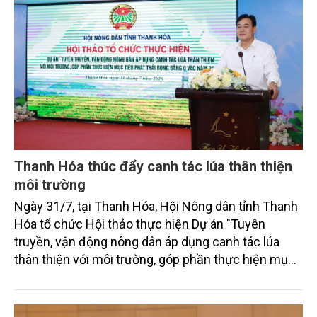
Thanh Hóa thúc đẩy canh tác lúa thân thiện
môi trường
Ngày 31/7, tại Thanh Hóa, Hội Nông dân tỉnh Thanh
Hóa tổ chức Hội thảo thực hiện Dự án "Tuyên
truyền, vận động nông dân áp dụng canh tác lúa
thân thiện với môi trường, góp phần thực hiện mục
tiêu phát thải ròng bằng 0 vào năm 2050". Chương
trình thu hút sự tham gia của đông đảo đại biểu đến
từ các cơ quan quản lý nhà nước, đơn vị nghiên cứu,