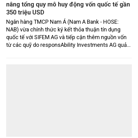
Chia sẻ kinh nghiệm, huy động nguồn lực mở
rộng các mô hình sản xuất lúa bền vững
Ngày 3/8, Thứ trưởng Bộ Nông nghiệp và Môi
trường Nguyễn Hoàng Hiệp tiếp xã giao ông Shaun
Seow - CEO Tổ chức Liên minh Từ thiện châu Á
(PAA).
DOANH NGHIỆP