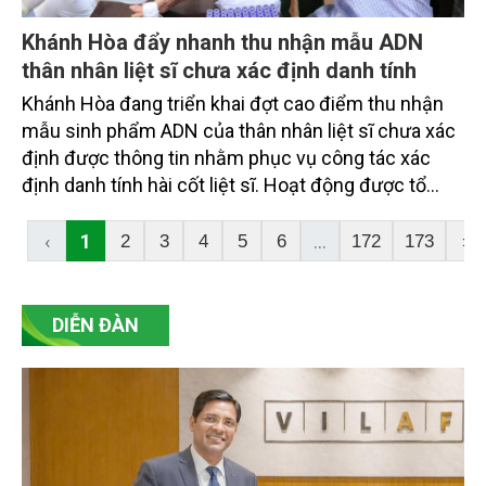
Khánh Hòa đẩy nhanh thu nhận mẫu ADN
thân nhân liệt sĩ chưa xác định danh tính
Khánh Hòa đang triển khai đợt cao điểm thu nhận
mẫu sinh phẩm ADN của thân nhân liệt sĩ chưa xác
định được thông tin nhằm phục vụ công tác xác
định danh tính hài cốt liệt sĩ. Hoạt động được tổ
chức đồng loạt trên toàn tỉnh, góp phần đẩy nhanh
quá trình tìm kiếm, quy tập, xác định danh tính liệt sĩ,
‹
1
...
2
3
4
5
6
172
173
›
đáp ứng nguyện vọng của thân nhân các gia đình và
thể hiện đạo lý "Uống nước nhớ nguồn" của dân tộc.
DIỄN ĐÀN