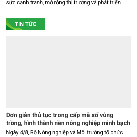
Đó là phát biểu của TS. Đào Xuân Hưng, Tổng Biên
tập Tạp chí Nông nghiệp và Môi trường tại Hội thảo
“Truyền thông, nâng cao nhận thức về khai thác bền
vững tài nguyên nước và bảo vệ môi trường nước
xuyên biên giới” do Tạp chí Nông nghiệp và Môi
trường phối hợp với Sở Nông nghiệp và Môi trường
tỉnh Lai Châu tổ chức ngày 10/7/2026. Hội thảo thu
hút sự tham gia của hơn 100 đại biểu là lãnh đạo
các đơn vị thuộc Bộ Nông nghiệp và Môi trường,
chuyên gia, nhà khoa học, Sở Nông nghiệp và Môi
trường tỉnh Lai Châu và đại diện các cơ quan đơn vị
doanh nghiệp ở các tỉnh miền núi phía Bắc.
Gốm Ngọc Phù Lãng: Phát huy giá trị làng
nghề bằng khoa học công nghệ và chuyển