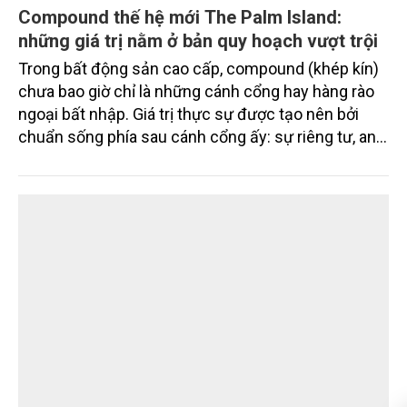
Nam A Bank đón dòng vốn xanh từ Thụy Sĩ,
nâng tổng quy mô huy động vốn quốc tế gần
350 triệu USD
Ngân hàng TMCP Nam Á (Nam A Bank - HOSE:
NAB) vừa chính thức ký kết thỏa thuận tín dụng
quốc tế với SIFEM AG và tiếp cận thêm nguồn vốn
từ các quỹ do responsAbility Investments AG quản
lý, nâng tổng quy mô dòng vốn mà ngân hàng này
thu hút thành công từ đầu năm đến nay lên gần 350
triệu USD.