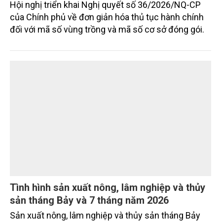
đổi số
Bảo tồn giá trị truyền thống gắn với ứng dụng khoa
học công nghệ và chuyển đổi số đang trở thành
hướng đi quan trọng để các làng nghề nâng cao
sức cạnh tranh, mở rộng thị trường và phát triển
bền vững. Tại làng gốm Phù Lãng, xã Phù Lãng, tỉnh
Bắc Ninh, nhiều nghệ nhân và cơ sở sản xuất đã
TIN TỨC
chủ động đổi mới tư duy, đầu tư công nghệ, xây
dựng thương hiệu trên nền tảng giá trị truyền thống.