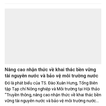
Mo cau xuất ngoại
Từng bị xem là phế phẩm, mo cau ở Quảng Ngãi
đang trở thành nguyên liệu để sản xuất các sản
phẩm thân thiện môi trường, mở thêm sinh kế cho
người dân và tạo nên vòng tuần hoàn xanh ở làng
quê. Trải qua chặng đường dài (từ 2020 đến nay),
chén, dĩa... từ mo cau đã được thị trường trong nước
và quốc tế đón nhận.