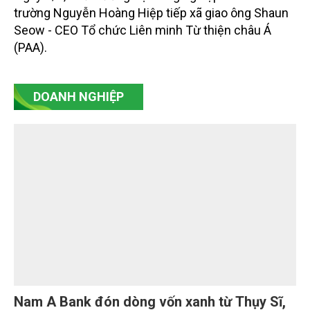
Tình hình sản xuất nông, lâm nghiệp và thủy
sản tháng Bảy và 7 tháng năm 2026
Sản xuất nông, lâm nghiệp và thủy sản tháng Bảy
duy trì ổn định, tập trung vào chăm sóc lúa, hoa
màu vụ mùa và vụ Hè -Thu. Chăn nuôi trâu, bò trong
tháng tiếp tục xu hướng giảm; chăn nuôi lợn phát
triển ổn định; chăn nuôi gia cầm duy trì đà tăng
trưởng khá. Diện tích rừng trồng mới và sản lượng
thủy sản đều tăng nhẹ.