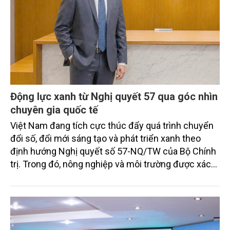
Động lực xanh từ Nghị quyết 57 qua góc nhìn
chuyên gia quốc tế
Việt Nam đang tích cực thúc đẩy quá trình chuyển
đổi số, đổi mới sáng tạo và phát triển xanh theo
định hướng Nghị quyết số 57-NQ/TW của Bộ Chính
trị. Trong đó, nông nghiệp và môi trường được xác
định là hai lĩnh vực trọng điểm chịu tác động sâu
sắc bởi các tiến bộ công nghệ và cam kết bền vững
toàn cầu, đặc biệt là mục tiêu đưa phát thải ròng
bằng 0 (Net-Zero) vào năm 2050.