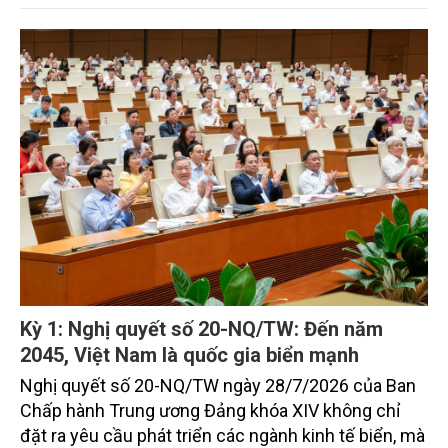
đặt mục tiêu đưa kinh tế biển phát triển nhanh, bền
vững, trở thành động lực quan trọng thúc đẩy tăng
trưởng của tỉnh đến năm 2030, tầm nhìn đến năm
2045.
Kỳ 1: Nghị quyết số 20-NQ/TW: Đến năm
2045, Việt Nam là quốc gia biển mạnh
Nghị quyết số 20-NQ/TW ngày 28/7/2026 của Ban
Chấp hành Trung ương Đảng khóa XIV không chỉ
đặt ra yêu cầu phát triển các ngành kinh tế biển, mà