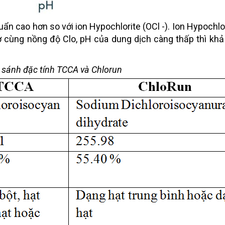
n cao hơn so với ion Hypochlorite (OCl -). Ion Hypochlor
ở cùng nồng độ Clo, pH của dung dịch càng thấp thì kh
 sánh đặc tính TCCA và Chlorun