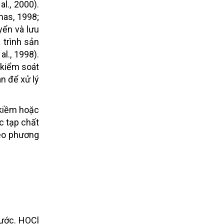
l., 2000).
mas, 1998;
yển và lưu
 trình sản
l., 1998).
 kiểm soát
n để xử lý
 kiềm hoặc
c tạp chất
heo phương
nước. HOCl