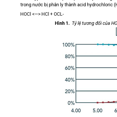
trong nước bị phân ly thành acid hydrochloric (
HOCl <—> HCl + OCL-
Hình 1.
Tỷ lệ tương đối của HO