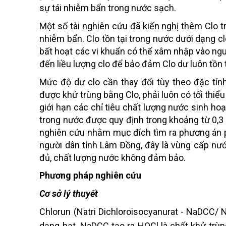
sự tái nhiễm bẩn trong nước sạch.
Một số tài nghiên cứu đã kiến nghị thêm Clo 
nhiễm bẩn. Clo tồn tại trong nước dưới dạng c
bất hoạt các vi khuẩn có thể xâm nhập vào nguồ
đến liều lượng clo để bảo đảm Clo dư luôn tồn t
Mức độ dư clo cần thay đổi tùy theo đặc tí
được khử trùng bằng Clo, phải luôn có tối thiểu
giới hạn các chỉ tiêu chất lượng nước sinh ho
trong nước được quy định trong khoảng từ 0,3 
nghiên cứu nhằm mục đích tìm ra phương án 
người dân tỉnh Lâm Đồng, đây là vùng cấp nư
đủ, chất lượng nước không đảm bảo.
Phương pháp nghiên cứu
Cơ sở lý thuyết
Chlorun (Natri Dichloroisocyanurat - NaDCC/ 
dạng hạt. NaDCC tạo ra HOCl là chất khử trùn