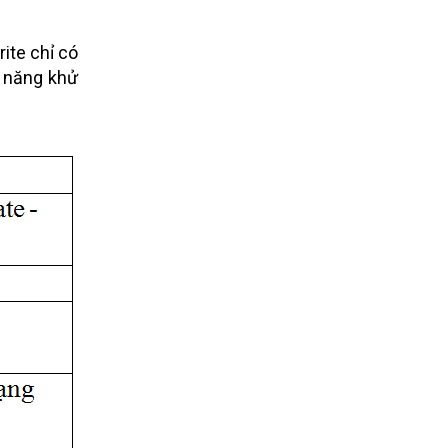
ite chỉ có
ả năng khử