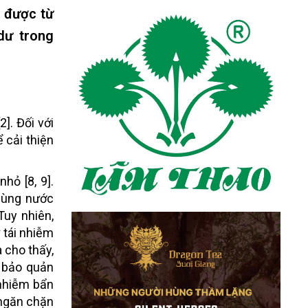
p được từ
dư trong
]. Đối với
 cải thiện
hỏ [8, 9].
 dùng nước
Tuy nhiên,
 tái nhiễm
 cho thấy,
c bảo quản
nhiễm bẩn
 ngăn chặn