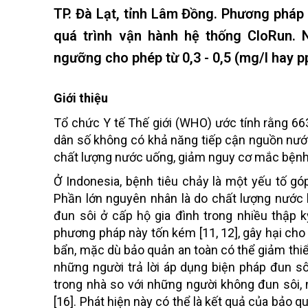
TP. Đà Lạt, tỉnh Lâm Đồng. Phương pháp 
quá trình vận hành hệ thống CloRun.
ngưỡng cho phép từ 0,3 - 0,5 (mg/l hay p
Giới thiệu
Tổ chức Y tế Thế giới (WHO) ước tính rằng 663
dân số không có khả năng tiếp cận nguồn nước
chất lượng nước uống, giảm nguy cơ mắc bệnh t
Ở Indonesia, bệnh tiêu chảy là một yếu tố gó
Phần lớn nguyên nhân là do chất lượng nước 
đun sôi ở cấp hộ gia đình trong nhiều thập k
phương pháp này tốn kém [11, 12], gây hại cho 
bẩn, mặc dù bảo quản an toàn có thể giảm thiểu
những người trả lời áp dụng biện pháp đun s
trong nhà so với những người không đun sôi
[16]. Phát hiện này có thể là kết quả của bảo