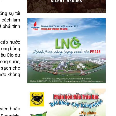
ống sự tái
g cách làm
 phải tính
g cấp nước
 Trong bảng
iêu Clo dư
rong nước,
 sạch cho
nước không
 viên hoặc
 Dychdala,