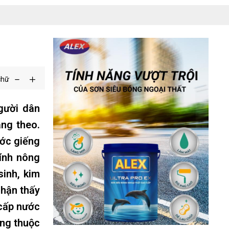
chữ
gười dân
ng theo.
ước giếng
kính nông
inh, kim
nhận thấy
 cấp nước
ờng thuộc