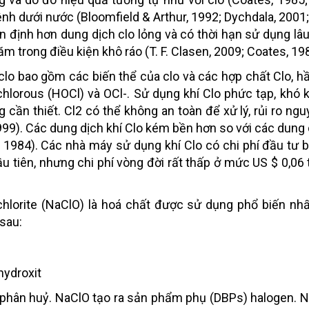
 dưới nước (Bloomfield & Arthur, 1992; Dychdala, 2001; 
 định hơn dung dịch clo lỏng và có thời hạn sử dụng lâu
m trong điều kiện khô ráo (T. F. Clasen, 2009; Coates, 19
clo bao gồm các biến thể của clo và các hợp chất Clo, h
chlorous (HOCl) và OCl-. Sử dụng khí Clo phức tạp, khó 
 cần thiết. Cl2 có thể không an toàn để xử lý, rủi ro ngu
1999). Các dung dịch khí Clo kém bền hơn so với các dung
, 1984). Các nhà máy sử dụng khí Clo có chi phí đầu tư 
u tiên, nhưng chi phí vòng đời rất thấp ở mức US $ 0,06 
hlorite (NaClO) là hoá chất được sử dụng phổ biến nhất
sau:
hydroxit
ị phân huỷ. NaClO tạo ra sản phẩm phụ (DBPs) halogen.