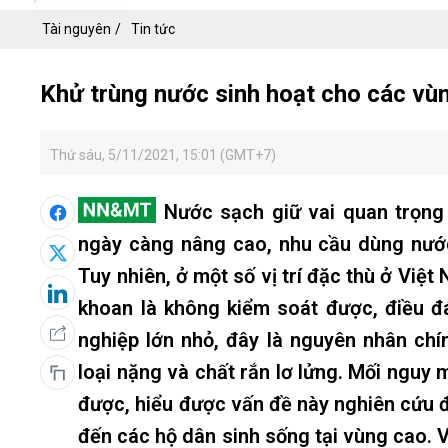
Tài nguyên
Tin tức
Khử trùng nước sinh hoạt cho các v
Thứ sáu, 5/11/2021, 15:01 (GMT+7)
Nước sạch giữ vai quan trọng
ngày càng nâng cao, nhu cầu dùng nướ
Tuy nhiên, ở một số vị trí đặc thù ở Việ
khoan là không kiểm soát được, điều đá
nghiệp lớn nhỏ, đây là nguyên nhân ch
loại nặng và chất rắn lơ lửng. Mối nguy
được, hiểu được vấn đề này nghiên cứu đ
đến các hộ dân sinh sống tại vùng cao. 