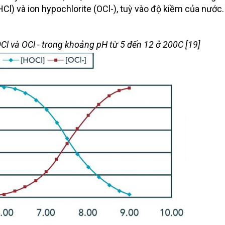
HCl) và ion hypochlorite (OCl-), tuỳ vào độ kiềm của nước.
Cl và OCl - trong khoảng pH từ 5 đến 12 ở 200C [19]