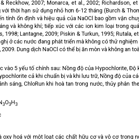
& Reckhow, 2007; Monarca, et al., 2002; Richardson, et a
với thời hạn sử dụng nhỏ hơn 6-12 tháng (Burch & Tho
ến tính ổn định và hiệu quả của NaOCl bao gồm vận chu
áng và không khí; tiếp xúc với các ion kim loại trong quá
1998; Lantagne, 2009; Piskin & Turkun, 1995; Rutala, et a
ghị ở các nước đang phát triển mà không có thử nghiệm
e, 2009. Dung dịch NaOCl có thể bị ăn mòn và không an toà
ộc vào 5 yếu tố chính sau: Nồng độ của Hypochlorite, Độ
pochlorite cả khi chuẩn bị và khi lưu trữ, Nồng độ của cá
 ánh sáng, ChloRun khi hoà tan trong nước, thủy phân t
N
O
H
3
3
3
c
 oxy hoá với một loạt các chất hữu cơ và vô cơ trong 