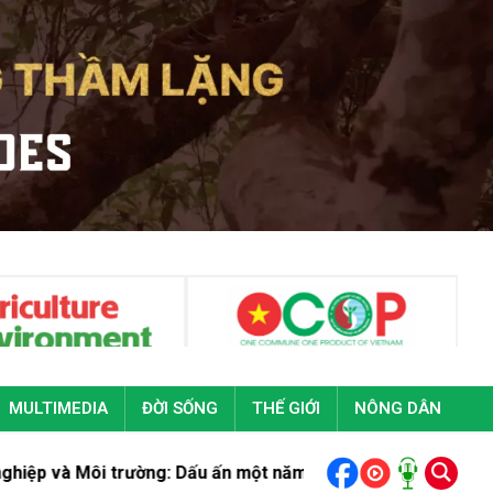
MULTIMEDIA
ĐỜI SỐNG
THẾ GIỚI
NÔNG DÂN
Môi trường: Dấu ấn một năm vượt khó, hoàn thành xuất sắc n