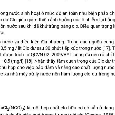
trong nước sinh hoạt ở mức độ an toàn như biện pháp ch
lo dư Clo giúp giảm thiểu ảnh hưởng của ô nhiễm lại bằn
n nước sau khi đã khử trùng bằng clo. Điều quan trọng là
ại.
nh nước và điều kiện địa phương. Trong các nguồn cun
 0,5 mg / lít Clo dư sau 30 phút tiếp xúc trong nước [17].
ạt được trích từ QCVN 02: 2009/BYT cũng đã nêu rõ chỉ t
– 0,5 (mg/l) [18]. Nhận thấy tầm quan trọng của Clo dư t
phù hợp cho việc bảo đảm và nâng cao chất lượng nước
ớc xa nhà máy xử lý nước nên hàm lượng clo dư trong 
NaCl
(NCO)
) là một hợp chất clo hữu cơ có sẵn ở dạng
2
3
g và do đó hiệu quả tương tự như với clo (Coates, 1985;