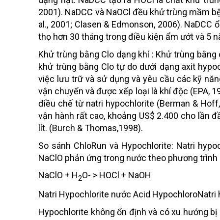
2001). NaDCC và NaOCl đều khử trùng mầm bệnh
al., 2001; Clasen & Edmonson, 2006). NaDCC ổn
thọ hơn 30 tháng trong điều kiện ẩm ướt và 5 nă
Khử trùng bằng Clo dạng khí : Khử trùng bằng 
khử trùng bằng Clo tự do dưới dạng axit hypo
việc lưu trữ và sử dụng và yêu cầu các kỹ năng
vận chuyển và được xếp loại là khí độc (EPA, 
điều chế từ natri hypochlorite (Berman & Hoff
vận hành rất cao, khoảng US$ 2.400 cho lần đầ
lít. (Burch & Thomas,1998).
So sánh ChloRun và Hypochlorite: Natri hypoc
NaClO phản ứng trong nước theo phương trình 
NaClO + H
O- > HOCl + NaOH
2
Natri Hypochlorite nước Acid HypochloroNatri 
Hypochlorite không ổn định và có xu hướng b