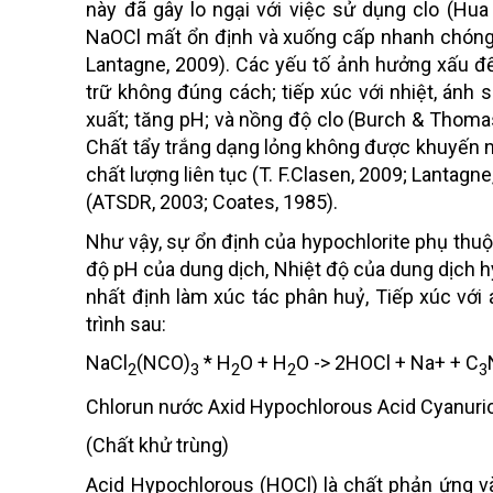
này đã gây lo ngại với việc sử dụng clo (Hua 
NaOCl mất ổn định và xuống cấp nhanh chóng 
Lantagne, 2009). Các yếu tố ảnh hưởng xấu đ
trữ không đúng cách; tiếp xúc với nhiệt, ánh s
xuất; tăng pH; và nồng độ clo (Burch & Thomas, 
Chất tẩy trắng dạng lỏng không được khuyến n
chất lượng liên tục (T. F.Clasen, 2009; Lantagn
(ATSDR, 2003; Coates, 1985).
Như vậy, sự ổn định của hypochlorite phụ thu
độ pH của dung dịch, Nhiệt độ của dung dịch hy
nhất định làm xúc tác phân huỷ, Tiếp xúc với
trình sau:
NaCl
(NCO)
* H
O + H
O -> 2HOCl + Na+ + C
2
3
2
2
3
Chlorun nước Axid Hypochlorous Acid Cyanuri
(Chất khử trùng)
Acid Hypochlorous (HOCl) là chất phản ứng và