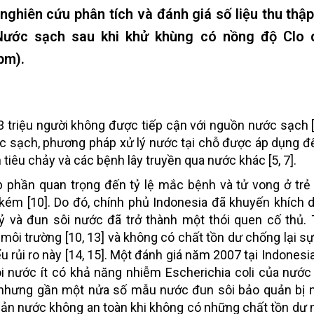
nghiên cứu phân tích và đánh giá số liệu thu thậ
 Nước sạch sau khi khử khùng có nồng độ Clo 
pm).
 triệu người không được tiếp cận với nguồn nước sạch [2
 sạch, phương pháp xử lý nước tại chỗ được áp dụng để
iêu chảy và các bệnh lây truyền qua nước khác [5, 7].
p phần quan trọng đến tỷ lệ mắc bệnh và tử vong ở trẻ n
kém [10]. Do đó, chính phủ Indonesia đã khuyến khích
ỷ và đun sôi nước đã trở thành một thói quen cố thủ. 
môi trường [10, 13] và không có chất tồn dư chống lại sự
 rủi ro này [14, 15]. Một đánh giá năm 2007 tại Indonesia
ôi nước ít có khả năng nhiễm Escherichia coli của nướ
, nhưng gần một nửa số mẫu nước đun sôi bảo quản bị 
 quản nước không an toàn khi không có những chất tồn dư