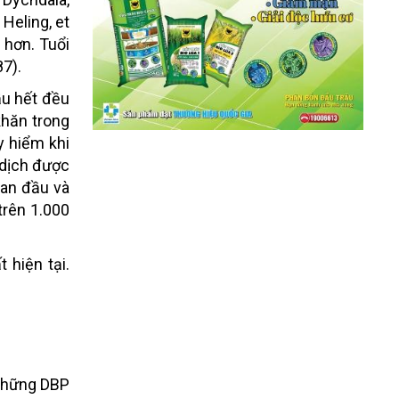
Heling, et
 hơn. Tuổi
87).
ầu hết đều
khăn trong
y hiểm khi
 dịch được
ban đầu và
trên 1.000
 hiện tại.
 Những DBP