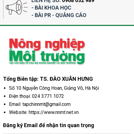
LIÊN HỆ SỐ:
0968 032 989
- BÀI KHOA HỌC
- BÀI PR - QUẢNG CÁO
Tổng Biên tập: TS. ĐÀO XUÂN HƯNG
Số 10 Nguyễn Công Hoan, Giảng Võ, Hà Nội
Điện thoại:
024 3771 1072
Email: tapchinnmt@gmail.com
Website: https://www.nnmt.net.vn
Đăng ký Email để nhận tin quan trọng