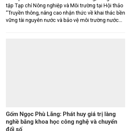
tập Tạp chí Nông nghiệp và Môi trường tại Hội thảo
“Truyền thông, nâng cao nhận thức về khai thác bền
vững tài nguyên nước và bảo vệ môi trường nước
xuyên biên giới” do Tạp chí Nông nghiệp và Môi
trường phối hợp với Sở Nông nghiệp và Môi trường
tỉnh Lai Châu tổ chức ngày 10/7/2026. Hội thảo thu
hút sự tham gia của hơn 100 đại biểu là lãnh đạo
các đơn vị thuộc Bộ Nông nghiệp và Môi trường,
chuyên gia, nhà khoa học, Sở Nông nghiệp và Môi
trường tỉnh Lai Châu và đại diện các cơ quan đơn vị
doanh nghiệp ở các tỉnh miền núi phía Bắc.
Gốm Ngọc Phù Lãng: Phát huy giá trị làng