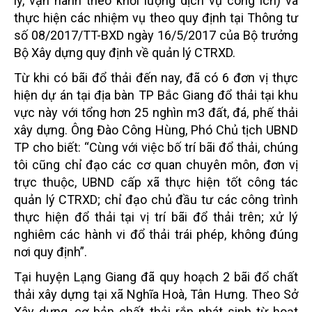
lý, vận hành theo khối lượng dịch vụ công ích) và
thực hiện các nhiệm vụ theo quy định tại Thông tư
số 08/2017/TT-BXD ngày 16/5/2017 của Bộ trưởng
Bộ Xây dựng quy định về quản lý CTRXD.
Từ khi có bãi đổ thải đến nay, đã có 6 đơn vị thực
hiện dự án tại địa bàn TP Bắc Giang đổ thải tại khu
vực này với tổng hơn 25 nghìn m3 đất, đá, phế thải
xây dựng. Ông Đào Công Hùng, Phó Chủ tịch UBND
TP cho biết: “Cùng với việc bố trí bãi đổ thải, chúng
tôi cũng chỉ đạo các cơ quan chuyên môn, đơn vị
trực thuộc, UBND cấp xã thực hiện tốt công tác
quản lý CTRXD; chỉ đạo chủ đầu tư các công trình
thực hiện đổ thải tại vị trí bãi đổ thải trên; xử lý
nghiêm các hành vi đổ thải trái phép, không đúng
nơi quy định”.
Tại huyện Lạng Giang đã quy hoạch 2 bãi đổ chất
thải xây dựng tại xã Nghĩa Hoà, Tân Hưng. Theo Sở
Xây dựng, cơ bản chất thải rắn phát sinh từ hoạt