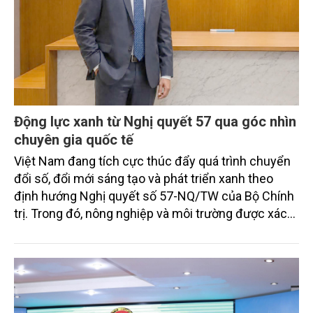
Động lực xanh từ Nghị quyết 57 qua góc nhìn
chuyên gia quốc tế
Việt Nam đang tích cực thúc đẩy quá trình chuyển
đổi số, đổi mới sáng tạo và phát triển xanh theo
định hướng Nghị quyết số 57-NQ/TW của Bộ Chính
trị. Trong đó, nông nghiệp và môi trường được xác
định là hai lĩnh vực trọng điểm chịu tác động sâu
sắc bởi các tiến bộ công nghệ và cam kết bền vững
toàn cầu, đặc biệt là mục tiêu đưa phát thải ròng
bằng 0 (Net-Zero) vào năm 2050.