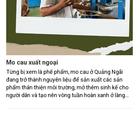
Mo cau xuất ngoại
Từng bị xem là phế phẩm, mo cau ở Quảng Ngãi
đang trở thành nguyên liệu để sản xuất các sản
phẩm thân thiện môi trường, mở thêm sinh kế cho
người dân và tạo nên vòng tuần hoàn xanh ở làng
quê. Trải qua chặng đường dài (từ 2020 đến nay),
chén, dĩa... từ mo cau đã được thị trường trong nước
và quốc tế đón nhận.