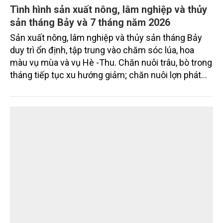
Tình hình sản xuất nông, lâm nghiệp và thủy
sản tháng Bảy và 7 tháng năm 2026
Sản xuất nông, lâm nghiệp và thủy sản tháng Bảy
duy trì ổn định, tập trung vào chăm sóc lúa, hoa
màu vụ mùa và vụ Hè -Thu. Chăn nuôi trâu, bò trong
tháng tiếp tục xu hướng giảm; chăn nuôi lợn phát
triển ổn định; chăn nuôi gia cầm duy trì đà tăng
trưởng khá. Diện tích rừng trồng mới và sản lượng
thủy sản đều tăng nhẹ.