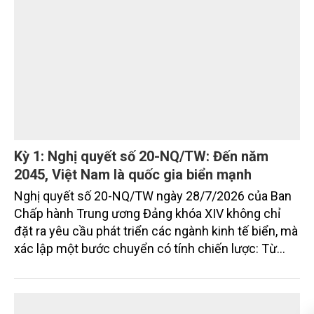
nhưng vẫn đối mặt với không ít điểm nghẽn về hạ
tầng, môi trường, du lịch và khai thác tài nguyên.
Nghị quyết mới của Ban Chấp hành Đảng bộ tỉnh
đặt mục tiêu đưa kinh tế biển phát triển nhanh, bền
vững, trở thành động lực quan trọng thúc đẩy tăng
trưởng của tỉnh đến năm 2030, tầm nhìn đến năm
2045.
Kỳ 1: Nghị quyết số 20-NQ/TW: Đến năm
2045, Việt Nam là quốc gia biển mạnh
Nghị quyết số 20-NQ/TW ngày 28/7/2026 của Ban
Chấp hành Trung ương Đảng khóa XIV không chỉ