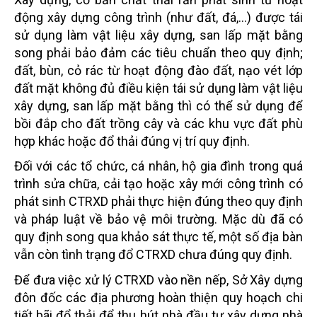
động xây dựng công trình (như đất, đá,…) được tái
sử dụng làm vật liệu xây dựng, san lấp mặt bằng
song phải bảo đảm các tiêu chuẩn theo quy định;
đất, bùn, cỏ rác từ hoạt động đào đất, nạo vét lớp
đất mặt không đủ điều kiện tái sử dụng làm vật liệu
xây dựng, san lấp mặt bằng thì có thể sử dụng để
bồi đắp cho đất trồng cây và các khu vực đất phù
hợp khác hoặc đổ thải đúng vị trí quy định.
Đối với các tổ chức, cá nhân, hộ gia đình trong quá
trình sửa chữa, cải tạo hoặc xây mới công trình có
phát sinh CTRXD phải thực hiện đúng theo quy định
và pháp luật về bảo vệ môi trường. Mặc dù đã có
quy định song qua khảo sát thực tế, một số địa bàn
vẫn còn tình trạng đổ CTRXD chưa đúng quy định.
Để đưa việc xử lý CTRXD vào nền nếp, Sở Xây dựng
đôn đốc các địa phương hoàn thiện quy hoạch chi
tiết bãi đổ thải để thu hút nhà đầu tư xây dựng nhà