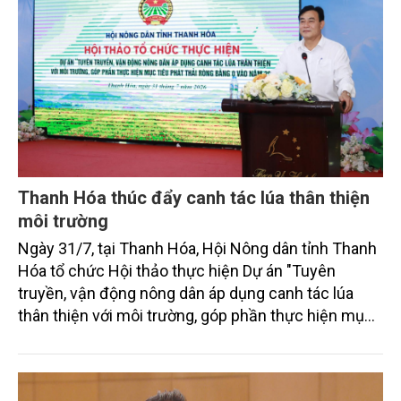
Thanh Hóa thúc đẩy canh tác lúa thân thiện
môi trường
Ngày 31/7, tại Thanh Hóa, Hội Nông dân tỉnh Thanh
Hóa tổ chức Hội thảo thực hiện Dự án "Tuyên
truyền, vận động nông dân áp dụng canh tác lúa
thân thiện với môi trường, góp phần thực hiện mục
tiêu phát thải ròng bằng 0 vào năm 2050". Chương
trình thu hút sự tham gia của đông đảo đại biểu đến
từ các cơ quan quản lý nhà nước, đơn vị nghiên cứu,