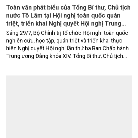
Toàn văn phát biểu của Tổng Bí thư, Chủ tịch
nước Tô Lâm tại Hội nghị toàn quốc quán
triệt, triển khai Nghị quyết Hội nghị Trung
ương 3, khóa XIV
Sáng 29/7, Bộ Chính trị tổ chức Hội nghị toàn quốc
nghiên cứu, học tập, quán triệt và triển khai thực
hiện Nghị quyết Hội nghị lần thứ ba Ban Chấp hành
Trung ương Đảng khóa XIV. Tổng Bí thư, Chủ tịch
nước Tô Lâm đã có bài phát biểu chỉ đạo quan
trọng. Tạp chí Nông nghiệp và Môi trường trân trọng
giới thiệu toàn văn bài phát biểu của đồng chí Tổng
Bí thư, Chủ tịch nước.