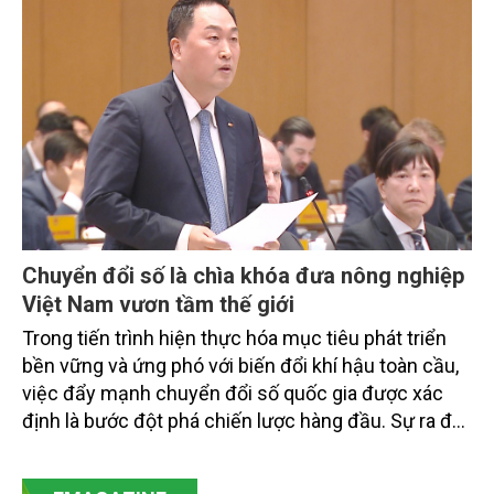
doanh nghiệp, hợp tác xã và nông dân đang trực
tiếp triển khai mô hình sản xuất lúa phát thải thấp.
Chuyển đổi số là chìa khóa đưa nông nghiệp
Việt Nam vươn tầm thế giới
Trong tiến trình hiện thực hóa mục tiêu phát triển
bền vững và ứng phó với biến đổi khí hậu toàn cầu,
việc đẩy mạnh chuyển đổi số quốc gia được xác
định là bước đột phá chiến lược hàng đầu. Sự ra đời
của Nghị quyết số 57-NQ/TW đã trở thành động lực
mạnh mẽ, thúc đẩy quá trình cải cách toàn diện,