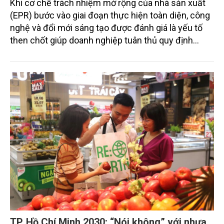
Khi cơ chế trách nhiệm mở rộng của nhà sản xuất
(EPR) bước vào giai đoạn thực hiện toàn diện, công
nghệ và đổi mới sáng tạo được đánh giá là yếu tố
then chốt giúp doanh nghiệp tuân thủ quy định
pháp luật, giảm chi phí, đồng thời thúc đẩy chuyển
đổi sang mô hình kinh tế tuần hoàn và phát triển
bền vững.
TP. Hồ Chí Minh 2030: “Nói không” với nhựa