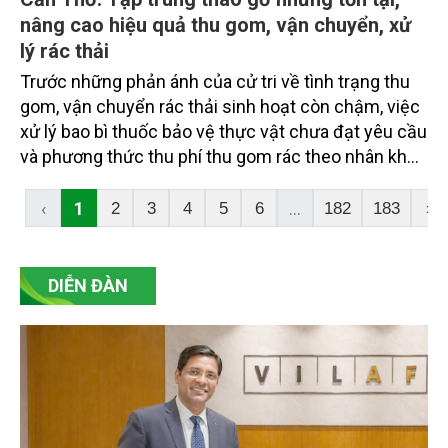
nâng cao hiệu quả thu gom, vận chuyển, xử
lý rác thải
Trước những phản ánh của cử tri về tình trạng thu
gom, vận chuyển rác thải sinh hoạt còn chậm, việc
xử lý bao bì thuốc bảo vệ thực vật chưa đạt yêu cầu
và phương thức thu phí thu gom rác theo nhân khẩu
hộ gia đình chưa hợp lý, ngành chức năng TP. Cần
Thơ đã giải đáp, chỉ rõ nguyên nhân, đồng thời đưa
‹
1
...
2
3
4
5
6
182
183
›
ra các giải pháp khắc phục, từng bước nâng cao
hiệu quả công tác quản lý chất thải, đáp ứng yêu
cầu bảo vệ môi trường.
DIỄN ĐÀN