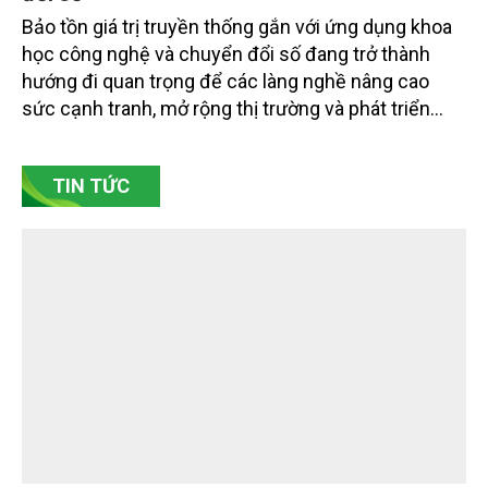
nghề bằng khoa học công nghệ và chuyển
đổi số
Bảo tồn giá trị truyền thống gắn với ứng dụng khoa
học công nghệ và chuyển đổi số đang trở thành
hướng đi quan trọng để các làng nghề nâng cao
sức cạnh tranh, mở rộng thị trường và phát triển
bền vững. Tại làng gốm Phù Lãng, xã Phù Lãng, tỉnh
Bắc Ninh, nhiều nghệ nhân và cơ sở sản xuất đã
TIN TỨC
chủ động đổi mới tư duy, đầu tư công nghệ, xây
dựng thương hiệu trên nền tảng giá trị truyền thống.