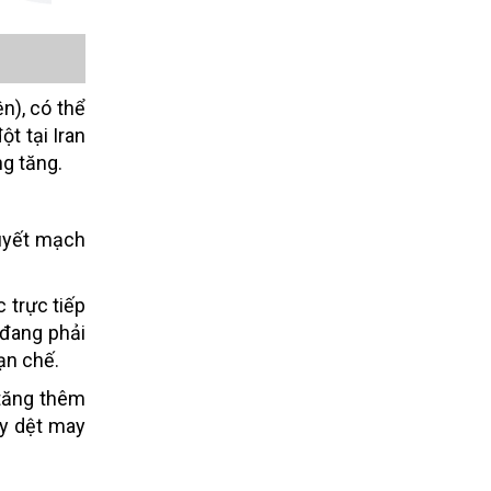
n), có thể
t tại Iran
ng tăng.
huyết mạch
c trực tiếp
 đang phải
ạn chế.
 tăng thêm
áy dệt may