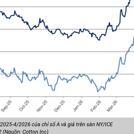
4/2025-4/2026 của chỉ số A và giá trên sàn NY/ICE
2 (Nguồn: Cotton Inc)