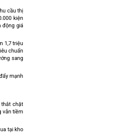
hu cầu thị
0.000 kiện
n động giá
 1,7 triệu
tiêu chuẩn
ướng sang
y đẩy mạnh
 thắt chặt
g vẫn tiềm
ua tại kho