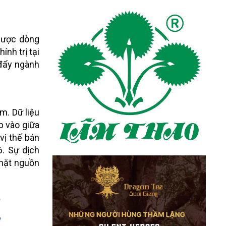
ngược dòng
nh trị tại
 đẩy ngành
m. Dữ liệu
b vào giữa
vị thế bán
6. Sự dịch
chặt nguồn