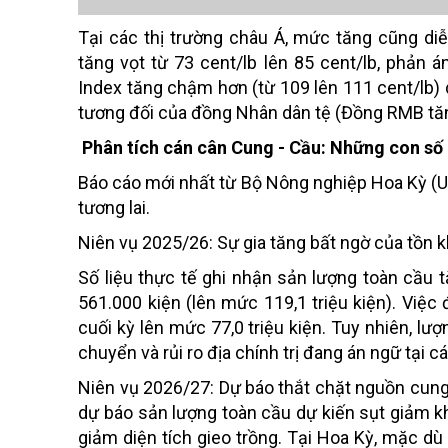
Tại các thị trường châu Á, mức tăng cũng d
tăng vọt từ 73 cent/lb lên 85 cent/lb, phản 
Index tăng chậm hơn (từ 109 lên 111 cent/lb) 
tương đối của đồng Nhân dân tệ (Đồng RMB tă
Phân tích cán cân Cung - Cầu: Những con số 
Báo cáo mới nhất từ Bộ Nông nghiệp Hoa Kỳ (US
tương lai.
Niên vụ 2025/26: Sự gia tăng bất ngờ của tồn 
Số liệu thực tế ghi nhận sản lượng toàn cầu t
561.000 kiện (lên mức 119,1 triệu kiện). Việ
cuối kỳ lên mức 77,0 triệu kiện. Tuy nhiên, lượ
chuyển và rủi ro địa chính trị đang án ngữ tại c
Niên vụ 2026/27: Dự báo thắt chặt nguồn cung 
dự báo sản lượng toàn cầu dự kiến sụt giảm kh
giảm diện tích gieo trồng. Tại Hoa Kỳ, mặc dù 