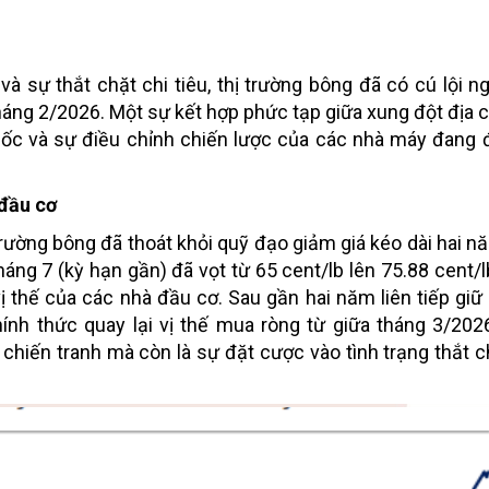
và sự thắt chặt chi tiêu, thị trường bông đã có cú lội 
ng 2/2026. Một sự kết hợp phức tạp giữa xung đột địa chí
quốc và sự điều chỉnh chiến lược của các nhà máy đang
 đầu cơ
trường bông đã thoát khỏi quỹ đạo giảm giá kéo dài hai nă
áng 7 (kỳ hạn gần) đã vọt từ 65 cent/lb lên 75.88 cent/l
ị thế của các nhà đầu cơ. Sau gần hai năm liên tiếp giữ 
ính thức quay lại vị thế mua ròng từ giữa tháng 3/202
 chiến tranh mà còn là sự đặt cược vào tình trạng thắt 