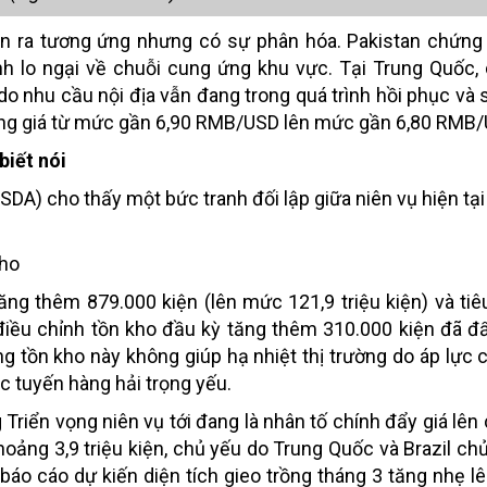
iễn ra tương ứng nhưng có sự phân hóa. Pakistan chứn
ánh lo ngại về chuỗi cung ứng khu vực. Tại Trung Quốc,
do nhu cầu nội địa vẫn đang trong quá trình hồi phục và 
ng giá từ mức gần 6,90 RMB/USD lên mức gần 6,80 RMB/
biết nói
DA) cho thấy một bức tranh đối lập giữa niên vụ hiện tại
kho
ăng thêm 879.000 kiện (lên mức 121,9 triệu kiện) và tiê
c điều chỉnh tồn kho đầu kỳ tăng thêm 310.000 kiện đã đ
ng tồn kho này không giúp hạ nhiệt thị trường do áp lực c
ác tuyến hàng hải trọng yếu.
Triển vọng niên vụ tới đang là nhân tố chính đẩy giá lên
oảng 3,9 triệu kiện, chủ yếu do Trung Quốc và Brazil ch
báo cáo dự kiến diện tích gieo trồng tháng 3 tăng nhẹ lên