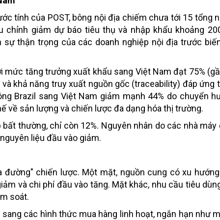
 Nam
ớc tính của POST, bông nội địa chiếm chưa tới 15 tổng n
ều chỉnh giảm dự báo tiêu thụ và nhập khẩu khoảng 20
h sự thận trọng của các doanh nghiệp nội địa trước biế
ới mức tăng trưởng xuất khẩu sang Việt Nam đạt 75% (gần
o và khả năng truy xuất nguồn gốc (traceability) đáp ứng 
 bông Brazil sang Việt Nam giảm mạnh 44% do chuyển h
 về sản lượng và chiến lược đa dạng hóa thị trường.
p bất thường, chỉ còn 12%. Nguyên nhân do các nhà má
 nguyên liệu đầu vào giảm.
a đường" chiến lược. Một mặt, nguồn cung có xu hướng
giảm và chi phí đầu vào tăng. Mặt khác, nhu cầu tiêu dùn
ểm soát.
sang các hình thức mua hàng linh hoạt, ngắn hạn như m