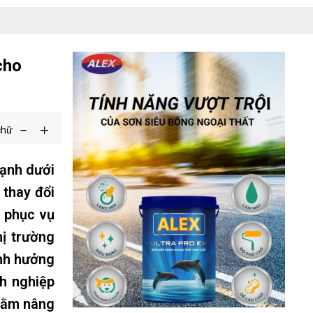
cho
chữ
mạnh dưới
 thay đổi
u phục vụ
hị trường
ảnh hưởng
h nghiệp
nhằm nâng