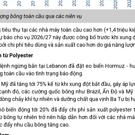
ượng bông toàn cầu qua các niên vụ
tiêu thụ tại các nhà máy toàn cầu cao hơn (+1,4 triệu kiệ
ự báo cho vụ 2026/27 này được công bố trước khi xung độ
bởi chi phí tiêu dùng và sản xuất cao hơn do giá năng lượ
n từ Polyester
i lệnh ngừng bắn tại Lebanon đã đặt eo biển Hormuz - 
 toàn cầu vào tình trạng báo động.
 Mỹ đã tăng tới 75% kể từ khi xung đột bắt đầu, gây áp lự
cạnh đó, các cường quốc bông như Brazil, Ấn Độ và Mỹ
 dòng chảy khí tự nhiên và dưỡng chất qua vịnh Ba Tư bị h
thô biến động tới 20% đã đẩy chi phí sản xuất polyester
ừ bông tự nhiên trở nên hấp dẫn hơn đối với các nhà m
húc đẩy nhu cầu bông tăng cao.