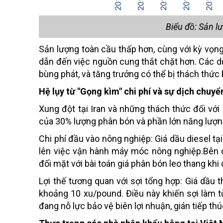
Biểu đồ: Sản l
Sản lượng toàn cầu thấp hơn, cùng với kỳ vọng 
dẫn đến việc nguồn cung thắt chặt hơn. Các d
bùng phát, và tăng trưởng có thể bị thách thức 
Hệ lụy từ "Gọng kìm" chi phí và sự dịch chuyể
Xung đột tại Iran và những thách thức đối vớ
của 30% lượng phân bón và phần lớn năng lượng
Chi phí đầu vào nông nghiệp: Giá dầu diesel tại
lên việc vận hành máy móc nông nghiệp.Bên 
đối mặt với bài toán giá phân bón leo thang khi
Lợi thế tương quan với sợi tổng hợp: Giá dầu 
khoảng 10 xu/pound. Điều này khiến sợi làm t
đang nỗ lực bảo vệ biên lợi nhuận, gián tiếp t