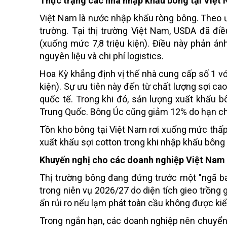
Thực trạng các nhà nhập khẩu bông tại Việt
Việt Nam là nước nhập khẩu ròng bông. Theo ư
trường. Tại thị trường Việt Nam, USDA đã đi
(xuống mức 7,8 triệu kiện). Điều này phản án
nguyên liệu và chi phí logistics.
Hoa Kỳ khẳng định vị thế nhà cung cấp số 1 v
kiện). Sự ưu tiên này đến từ chất lượng sợi ca
quốc tế. Trong khi đó, sản lượng xuất khẩu
Trung Quốc. Bông Úc cũng giảm 12% do hạn chế
Tồn kho bông tại Việt Nam rơi xuống mức thấ
xuất khẩu sợi cotton trong khi nhập khẩu bông
Khuyến nghị cho các doanh nghiệp Việt Nam
Thị trường bông đang đứng trước một "ngã b
trong niên vụ 2026/27 do diện tích gieo trồng 
ẩn rủi ro nếu lạm phát toàn cầu không được ki
Trong ngắn hạn, các doanh nghiệp nên chuyển 