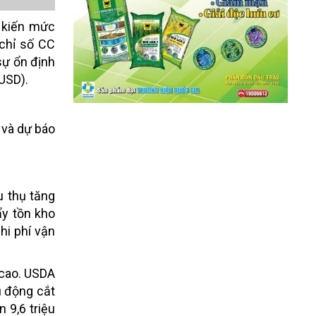
g kiến mức
 chỉ số CC
sự ổn định
USD).
 và dự báo
u thụ tăng
ẩy tồn kho
hi phí vận
 cao. USDA
ủ động cắt
 9,6 triệu