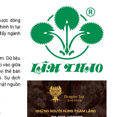
ngược dòng
nh trị tại
 đẩy ngành
m. Dữ liệu
b vào giữa
vị thế bán
6. Sự dịch
chặt nguồn