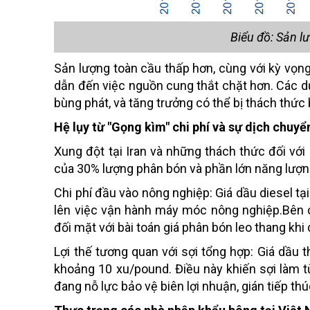
Biểu đồ: Sản l
Sản lượng toàn cầu thấp hơn, cùng với kỳ vọng 
dẫn đến việc nguồn cung thắt chặt hơn. Các d
bùng phát, và tăng trưởng có thể bị thách thức 
Hệ lụy từ "Gọng kìm" chi phí và sự dịch chuyể
Xung đột tại Iran và những thách thức đối vớ
của 30% lượng phân bón và phần lớn năng lượng
Chi phí đầu vào nông nghiệp: Giá dầu diesel tại
lên việc vận hành máy móc nông nghiệp.Bên 
đối mặt với bài toán giá phân bón leo thang khi
Lợi thế tương quan với sợi tổng hợp: Giá dầu 
khoảng 10 xu/pound. Điều này khiến sợi làm t
đang nỗ lực bảo vệ biên lợi nhuận, gián tiếp t