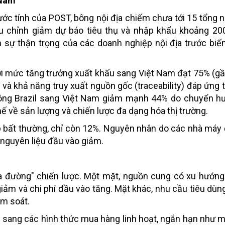
 Nam
ớc tính của POST, bông nội địa chiếm chưa tới 15 tổng n
ều chỉnh giảm dự báo tiêu thụ và nhập khẩu khoảng 20
h sự thận trọng của các doanh nghiệp nội địa trước biế
ới mức tăng trưởng xuất khẩu sang Việt Nam đạt 75% (gần
o và khả năng truy xuất nguồn gốc (traceability) đáp ứng 
 bông Brazil sang Việt Nam giảm mạnh 44% do chuyển h
 về sản lượng và chiến lược đa dạng hóa thị trường.
p bất thường, chỉ còn 12%. Nguyên nhân do các nhà má
 nguyên liệu đầu vào giảm.
a đường" chiến lược. Một mặt, nguồn cung có xu hướng
giảm và chi phí đầu vào tăng. Mặt khác, nhu cầu tiêu dùn
ểm soát.
sang các hình thức mua hàng linh hoạt, ngắn hạn như m