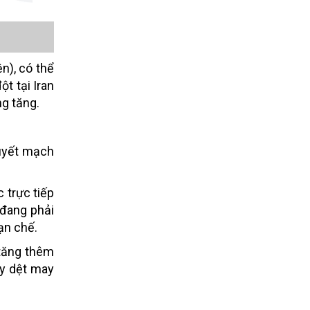
n), có thể
t tại Iran
ng tăng.
huyết mạch
c trực tiếp
 đang phải
ạn chế.
 tăng thêm
áy dệt may