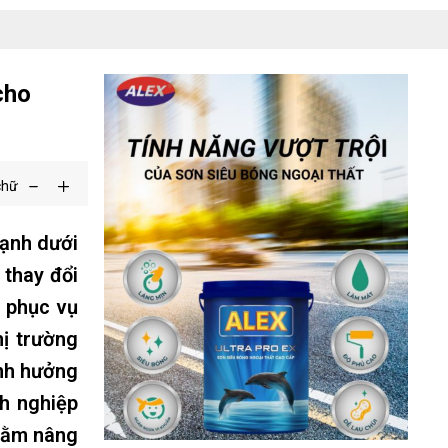
cho
chữ
mạnh dưới
 thay đổi
u phục vụ
hị trường
ảnh hưởng
h nghiệp
nhằm nâng