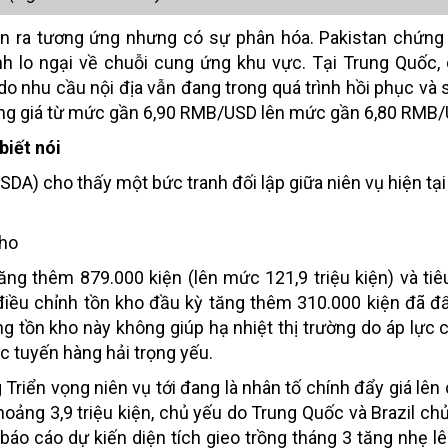
iễn ra tương ứng nhưng có sự phân hóa. Pakistan chứn
ánh lo ngại về chuỗi cung ứng khu vực. Tại Trung Quốc,
do nhu cầu nội địa vẫn đang trong quá trình hồi phục và 
ng giá từ mức gần 6,90 RMB/USD lên mức gần 6,80 RMB/
biết nói
DA) cho thấy một bức tranh đối lập giữa niên vụ hiện tại
kho
ăng thêm 879.000 kiện (lên mức 121,9 triệu kiện) và tiê
c điều chỉnh tồn kho đầu kỳ tăng thêm 310.000 kiện đã đ
ng tồn kho này không giúp hạ nhiệt thị trường do áp lực c
ác tuyến hàng hải trọng yếu.
Triển vọng niên vụ tới đang là nhân tố chính đẩy giá lên
oảng 3,9 triệu kiện, chủ yếu do Trung Quốc và Brazil ch
báo cáo dự kiến diện tích gieo trồng tháng 3 tăng nhẹ lên