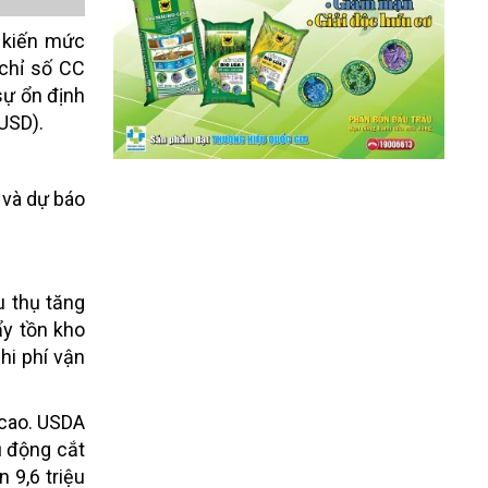
g kiến mức
 chỉ số CC
sự ổn định
USD).
 và dự báo
u thụ tăng
ẩy tồn kho
hi phí vận
 cao. USDA
ủ động cắt
 9,6 triệu