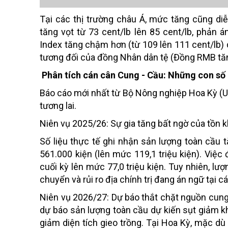
Tại các thị trường châu Á, mức tăng cũng d
tăng vọt từ 73 cent/lb lên 85 cent/lb, phản 
Index tăng chậm hơn (từ 109 lên 111 cent/lb) 
tương đối của đồng Nhân dân tệ (Đồng RMB tă
Phân tích cán cân Cung - Cầu: Những con số 
Báo cáo mới nhất từ Bộ Nông nghiệp Hoa Kỳ (US
tương lai.
Niên vụ 2025/26: Sự gia tăng bất ngờ của tồn 
Số liệu thực tế ghi nhận sản lượng toàn cầu t
561.000 kiện (lên mức 119,1 triệu kiện). Việ
cuối kỳ lên mức 77,0 triệu kiện. Tuy nhiên, lượ
chuyển và rủi ro địa chính trị đang án ngữ tại c
Niên vụ 2026/27: Dự báo thắt chặt nguồn cung 
dự báo sản lượng toàn cầu dự kiến sụt giảm kh
giảm diện tích gieo trồng. Tại Hoa Kỳ, mặc dù 