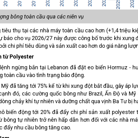
ượng bông toàn cầu qua các niên vụ
tiêu thụ tại các nhà máy toàn cầu cao hơn (+1,4 triệu kiệ
ự báo cho vụ 2026/27 này được công bố trước khi xung độ
bởi chi phí tiêu dùng và sản xuất cao hơn do giá năng lượ
n từ Polyester
i lệnh ngừng bắn tại Lebanon đã đặt eo biển Hormuz - 
 toàn cầu vào tình trạng báo động.
 Mỹ đã tăng tới 75% kể từ khi xung đột bắt đầu, gây áp lự
cạnh đó, các cường quốc bông như Brazil, Ấn Độ và Mỹ
 dòng chảy khí tự nhiên và dưỡng chất qua vịnh Ba Tư bị h
thô biến động tới 20% đã đẩy chi phí sản xuất polyester
ừ bông tự nhiên trở nên hấp dẫn hơn đối với các nhà m
húc đẩy nhu cầu bông tăng cao.