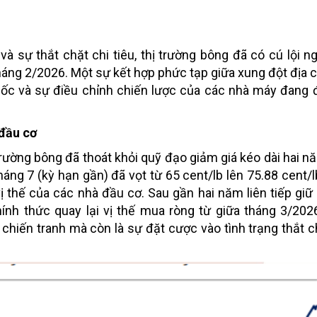
và sự thắt chặt chi tiêu, thị trường bông đã có cú lội 
ng 2/2026. Một sự kết hợp phức tạp giữa xung đột địa chí
quốc và sự điều chỉnh chiến lược của các nhà máy đang
 đầu cơ
trường bông đã thoát khỏi quỹ đạo giảm giá kéo dài hai nă
áng 7 (kỳ hạn gần) đã vọt từ 65 cent/lb lên 75.88 cent/l
ị thế của các nhà đầu cơ. Sau gần hai năm liên tiếp giữ 
ính thức quay lại vị thế mua ròng từ giữa tháng 3/202
 chiến tranh mà còn là sự đặt cược vào tình trạng thắt 