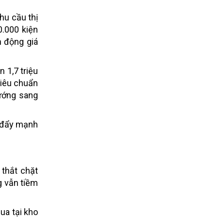
hu cầu thị
0.000 kiện
n động giá
 1,7 triệu
tiêu chuẩn
ướng sang
y đẩy mạnh
 thắt chặt
g vẫn tiềm
ua tại kho