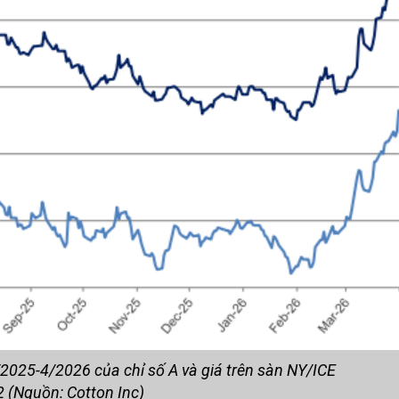
4/2025-4/2026 của chỉ số A và giá trên sàn NY/ICE
2 (Nguồn: Cotton Inc)