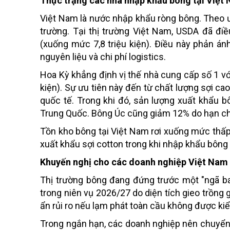
Thực trạng các nhà nhập khẩu bông tại Việt
Việt Nam là nước nhập khẩu ròng bông. Theo ư
trường. Tại thị trường Việt Nam, USDA đã đi
(xuống mức 7,8 triệu kiện). Điều này phản án
nguyên liệu và chi phí logistics.
Hoa Kỳ khẳng định vị thế nhà cung cấp số 1 v
kiện). Sự ưu tiên này đến từ chất lượng sợi ca
quốc tế. Trong khi đó, sản lượng xuất khẩu
Trung Quốc. Bông Úc cũng giảm 12% do hạn chế
Tồn kho bông tại Việt Nam rơi xuống mức thấ
xuất khẩu sợi cotton trong khi nhập khẩu bông
Khuyến nghị cho các doanh nghiệp Việt Nam
Thị trường bông đang đứng trước một "ngã b
trong niên vụ 2026/27 do diện tích gieo trồng 
ẩn rủi ro nếu lạm phát toàn cầu không được ki
Trong ngắn hạn, các doanh nghiệp nên chuyển 