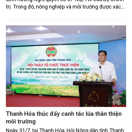
trị. Trong đó, nông nghiệp và môi trường được xác
định là hai lĩnh vực trọng điểm chịu tác động sâu
sắc bởi các tiến bộ công nghệ và cam kết bền vững
toàn cầu, đặc biệt là mục tiêu đưa phát thải ròng
bằng 0 (Net-Zero) vào năm 2050.
Thanh Hóa thúc đẩy canh tác lúa thân thiện
môi trường
Ngày 31/7, tại Thanh Hóa, Hội Nông dân tỉnh Thanh