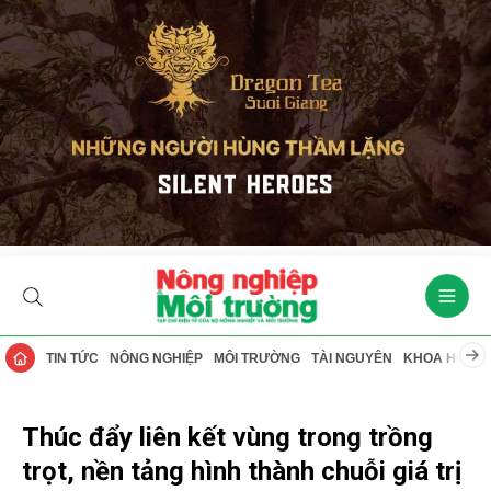
TIN TỨC
NÔNG NGHIỆP
MÔI TRƯỜNG
TÀI NGUYÊN
KHOA HỌC
Thúc đẩy liên kết vùng trong trồng
trọt, nền tảng hình thành chuỗi giá trị