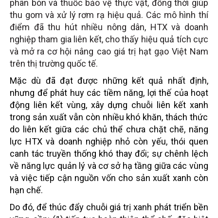
phân bón và thuốc bảo vệ thực vật, đồng thời giúp
thu gom và xử lý rơm rạ hiệu quả. Các mô hình thí
điểm đã thu hút nhiều nông dân, HTX và doanh
nghiệp tham gia liên kết, cho thấy hiệu quả tích cực
và mở ra cơ hội nâng cao giá trị hạt gạo Việt Nam
trên thị trường quốc tế.
Mặc dù đã đạt được những kết quả nhất định,
nhưng để phát huy các tiềm năng, lợi thế của hoạt
động
liên kết vùng
, xây dựng chuỗi liên kết xanh
trong sản xuất
vẫn còn nhiều khó khăn, thách thức
do liên kết giữa các chủ thể chưa chặt chẽ, năng
lực HTX và doanh nghiệp nhỏ còn yếu, thói quen
canh tác truyền thống khó thay đổi; sự chênh lệch
về năng lực quản lý và cơ sở hạ tầng giữa các vùng
và việc tiếp cận nguồn vốn cho sản xuất xanh còn
hạn chế.
Do đó, để thúc đẩy chuỗi giá trị xanh phát triển bền