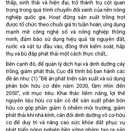
thấp, sinh thái và hiện đại, trở thành trụ cột quan
trọng trong quá trình chuyển đổi xanh của nền nông
nghiệp quốc gia. Hoạt động sản xuất trồng trọt
được tổ chức theo chuỗi giá trị tuần hoàn, ứng dụng
mạnh mẽ công nghệ số và nông nghiệp thông
minh, đảm bảo sử dụng hiệu quả tài nguyên đất,
nước và vật tư đầu vào, đồng thời kiểm soát, hấp
thụ và bù đắp phát thải một cách thực chất,..
Bên cạnh đó, để quản lý dịch hại và dinh dưỡng cây
trồng, giảm phát thải, Cục đã trình bộ ban hành các
đề án như: (1) “Đề án phát triển sản xuất và sử dụng
phân bón hữu cơ đến năm 2030, tầm nhìn đến
2050”
,
với mục tiêu: Khai thác tiềm năng, lợi thế
nguyên liệu hữu cơ sẵn có để sản xuất phân bón
hữu cơ góp phần giảm ô nhiễm môi trường, giảm
phát thải khí nhà kính, cân đối dinh dưỡng vô cơ-hữu
cơ để duy trì và nâng cao sức khỏe đất phục vụ
phát triển nông nghiệp bền vững nhằm tạo ra sản