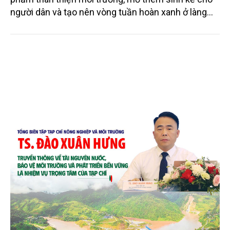
người dân và tạo nên vòng tuần hoàn xanh ở làng
quê. Trải qua chặng đường dài (từ 2020 đến nay),
chén, dĩa... từ mo cau đã được thị trường trong nước
và quốc tế đón nhận.