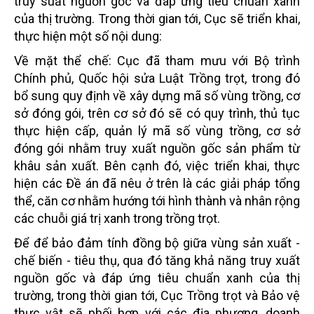
truy suất nguồn gốc và đáp ứng tiêu chuẩn xanh
của thị trường. Trong thời gian tới, Cục sẽ triển khai,
thực hiện một số nội dung:
Về mặt thể chế: Cục đã tham mưu với Bộ trình
Chính phủ, Quốc hội sửa Luật Trồng trọt, trong đó
bổ sung quy định về xây dựng mã số vùng trồng, cơ
sở đóng gói, trên cơ sở đó sẽ có quy trình, thủ tục
thực hiện cấp, quản lý mã
số vùng trồng
, cơ
sở
đóng gói
nhằm truy xuất nguồn gốc sản phẩm từ
khâu sản xuất. Bên cạnh đó, việc triển khai, thực
hiện các Đề án đã nêu ở trên là các giải pháp tổng
thể, căn cơ nhằm hướng tới hình thành và nhân rộng
các chuỗi giá trị xanh trong trồng trọt.
Để để bảo đảm tính đồng bộ giữa vùng sản xuất -
chế biến - tiêu thụ, qua đó tăng khả năng truy xuất
nguồn gốc và đáp ứng tiêu chuẩn xanh của thị
trường, trong thời gian tới, Cục Trồng trọt và Bảo vệ
thực vật sẽ phối hợp với các địa phương, doanh