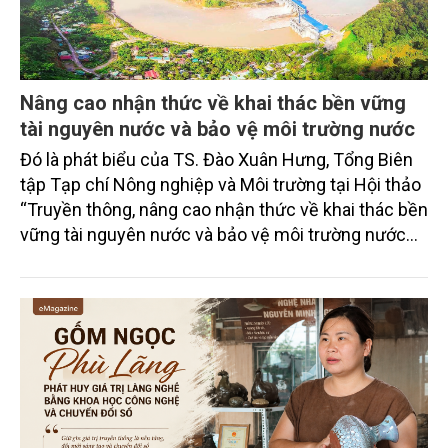
Nâng cao nhận thức về khai thác bền vững
tài nguyên nước và bảo vệ môi trường nước
Đó là phát biểu của TS. Đào Xuân Hưng, Tổng Biên
tập Tạp chí Nông nghiệp và Môi trường tại Hội thảo
“Truyền thông, nâng cao nhận thức về khai thác bền
vững tài nguyên nước và bảo vệ môi trường nước
xuyên biên giới” do Tạp chí Nông nghiệp và Môi
trường phối hợp với Sở Nông nghiệp và Môi trường
tỉnh Lai Châu tổ chức ngày 10/7/2026. Hội thảo thu
hút sự tham gia của hơn 100 đại biểu là lãnh đạo
các đơn vị thuộc Bộ Nông nghiệp và Môi trường,
chuyên gia, nhà khoa học, Sở Nông nghiệp và Môi
trường tỉnh Lai Châu và đại diện các cơ quan đơn vị
doanh nghiệp ở các tỉnh miền núi phía Bắc.