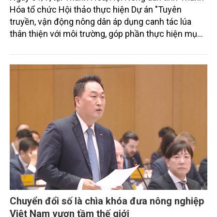
Hóa tổ chức Hội thảo thực hiện Dự án "Tuyên
truyền, vận động nông dân áp dụng canh tác lúa
thân thiện với môi trường, góp phần thực hiện mục
tiêu phát thải ròng bằng 0 vào năm 2050". Chương
trình thu hút sự tham gia của đông đảo đại biểu đến
từ các cơ quan quản lý nhà nước, đơn vị nghiên cứu,
doanh nghiệp, hợp tác xã và nông dân đang trực
tiếp triển khai mô hình sản xuất lúa phát thải thấp.
Chuyển đổi số là chìa khóa đưa nông nghiệp
Việt Nam vươn tầm thế giới