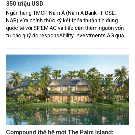
350 triệu USD
Ngân hàng TMCP Nam Á (Nam A Bank - HOSE:
NAB) vừa chính thức ký kết thỏa thuận tín dụng
quốc tế với SIFEM AG và tiếp cận thêm nguồn vốn
từ các quỹ do responsAbility Investments AG quản
lý, nâng tổng quy mô dòng vốn mà ngân hàng này
thu hút thành công từ đầu năm đến nay lên gần 350
triệu USD.
Compound thế hệ mới The Palm Island: