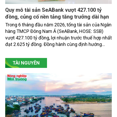
Quy mô tài sản SeABank vượt 427.100 tỷ
đồng, củng cố nền tảng tăng trưởng dài hạn
Trong 6 tháng đầu năm 2026, tổng tài sản của Ngân
hàng TMCP Đông Nam Á (SeABank, HOSE: SSB)
vượt 427.100 tỷ đồng, lợi nhuận trước thuế hợp nhất
đạt 2.625 tỷ đồng. Đồng hành cùng định hướng
giảm mặt bằng lãi suất để hỗ trợ nền kinh tế,
SeABank tiếp tục duy trì hoạt động hiệu quả, mở
TÀI NGUYÊN
rộng tín dụng, củng cố nguồn vốn và đảm bảo các
chỉ tiêu an toàn.