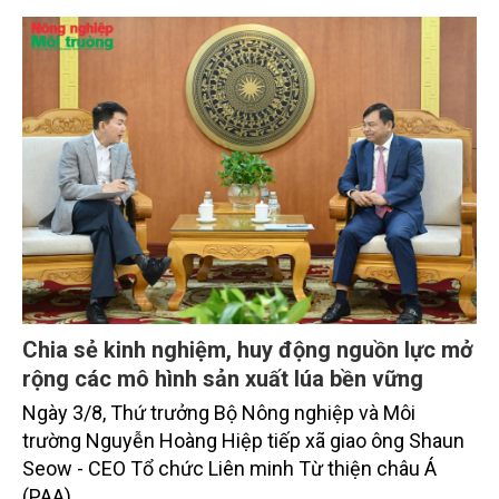
trưởng khá. Diện tích rừng trồng mới và sản lượng
thủy sản đều tăng nhẹ.
Chia sẻ kinh nghiệm, huy động nguồn lực mở
rộng các mô hình sản xuất lúa bền vững
Ngày 3/8, Thứ trưởng Bộ Nông nghiệp và Môi
trường Nguyễn Hoàng Hiệp tiếp xã giao ông Shaun
Seow - CEO Tổ chức Liên minh Từ thiện châu Á
(PAA).