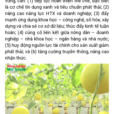
vững, cần: (1) tiếp tục hoàn thiện thể chế, đặc biệt
là cơ chế tín dụng xanh và tiêu chuẩn phát thải; (2)
nâng cao năng lực HTX và doanh nghiệp; (3) đẩy
mạnh ứng dụng khoa học – công nghệ, số hóa; xây
dựng và chia sẻ cơ sở dữ liệu; thúc đẩy kinh tế tuần
hoàn; (4) củng cố liên kết giữa nông dân – doanh
nghiệp – nhà khoa học – ngân hàng và nhà nước;
(5) huy động nguồn lực tài chính cho sản xuất giảm
phát thải; và (6) tăng cường truyền thông, nâng cao
nhận thức.