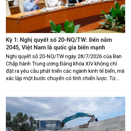
Kỳ 1: Nghị quyết số 20-NQ/TW: Đến năm
2045, Việt Nam là quốc gia biển mạnh
Nghị quyết số 20-NQ/TW ngày 28/7/2026 của Ban
Chấp hành Trung ương Đảng khóa XIV không chỉ
đặt ra yêu cầu phát triển các ngành kinh tế biển, mà
xác lập một bước chuyển có tính chiến lược: Từ
"khai thác biển" sang "quản trị biển hiện đại"; từ
"phát triển kinh tế ven biển" sang "xây dựng quốc
gia biển mạnh". Trong bước chuyển ấy, ngành Nông
nghiệp và Môi trường giữ vai trò đặc biệt quan trọng,
từ hoàn thiện thể chế, quy hoạch không gian biển,
quản lý tài nguyên đến bảo vệ môi trường, phục hồi
hệ sinh thái và kiến tạo sinh kế bền vững cho người