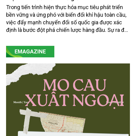
Trong tiến trình hiện thực hóa mục tiêu phát triển
bền vững và ứng phó với biến đổi khí hậu toàn cầu,
việc đẩy mạnh chuyển đổi số quốc gia được xác
định là bước đột phá chiến lược hàng đầu. Sự ra đời
của Nghị quyết số 57-NQ/TW đã trở thành động lực
mạnh mẽ, thúc đẩy quá trình cải cách toàn diện,
EMAGAZINE
minh bạch hóa chuỗi cung ứng và nâng cao hiệu
quả quản lý môi trường, đặc biệt trong hai lĩnh vực
then chốt là nông nghiệp và môi trường.