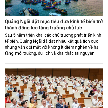
Quảng Ngãi đặt mục tiêu đưa kinh tế biển trở
thành động lực tăng trưởng chủ lực
Sau 5 năm triển khai các chủ trương phát triển kinh
tế biển, Quảng Ngãi đã đạt nhiều kết quả tích cực
nhưng vẫn đối mặt với không ít điểm nghẽn về hạ
tầng, môi trường, du lịch và khai thác tài nguyên.
Nghị quyết mới của Ban Chấp hành Đảng bộ tỉnh
đặt mục tiêu đưa kinh tế biển phát triển nhanh, bền
vững, trở thành động lực quan trọng thúc đẩy tăng
trưởng của tỉnh đến năm 2030, tầm nhìn đến năm
2045.