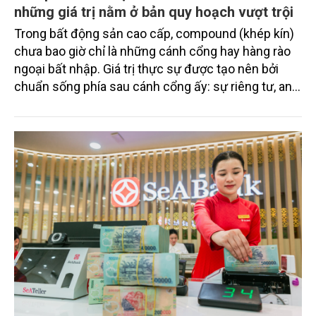
những giá trị nằm ở bản quy hoạch vượt trội
Trong bất động sản cao cấp, compound (khép kín)
chưa bao giờ chỉ là những cánh cổng hay hàng rào
ngoại bất nhập. Giá trị thực sự được tạo nên bởi
chuẩn sống phía sau cánh cổng ấy: sự riêng tư, an
ninh, cộng đồng cư dân tinh hoa và hệ tiện ích, dịch
vụ được thiết kế dành riêng cho họ.