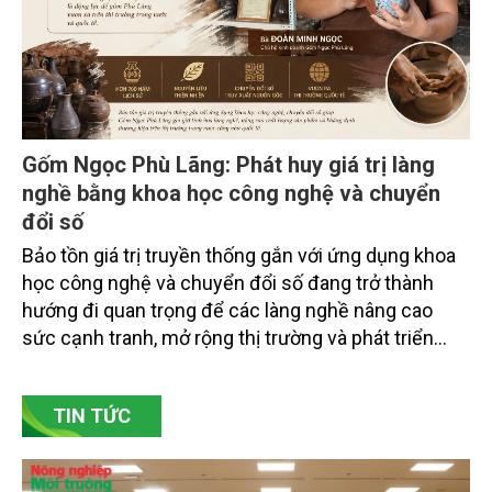
Gốm Ngọc Phù Lãng: Phát huy giá trị làng
nghề bằng khoa học công nghệ và chuyển
đổi số
Bảo tồn giá trị truyền thống gắn với ứng dụng khoa
học công nghệ và chuyển đổi số đang trở thành
hướng đi quan trọng để các làng nghề nâng cao
sức cạnh tranh, mở rộng thị trường và phát triển
bền vững. Tại làng gốm Phù Lãng, xã Phù Lãng, tỉnh
Bắc Ninh, nhiều nghệ nhân và cơ sở sản xuất đã
TIN TỨC
chủ động đổi mới tư duy, đầu tư công nghệ, xây
dựng thương hiệu trên nền tảng giá trị truyền thống.