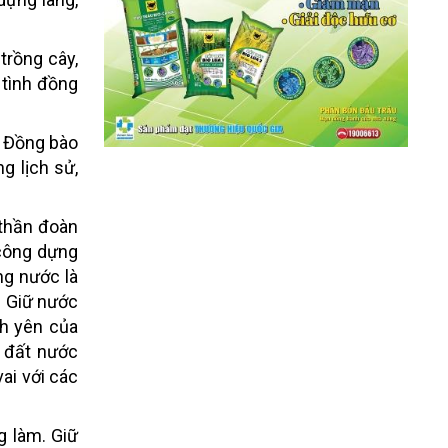
trồng cây,
 tình đồng
. Đồng bào
g lịch sử,
 thần đoàn
 công dựng
ng nước là
. Giữ nước
nh yên của
o đất nước
ai với các
g làm. Giữ