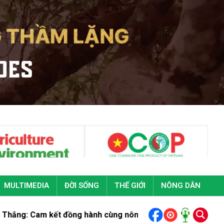
MULTIMEDIA
ĐỜI SỐNG
THẾ GIỚI
NÔNG DÂN
m kết đồng hành cùng nông dân Việt Nam kiến tạo nền nôn