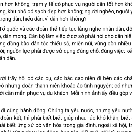
n hơn không; trạm y tế có phục vụ người dân tốt hơn kh
àng, khu phố có sạch đẹp hơn không; người nghèo, người 
rọng dân, hiểu dân, vì dân hơn không?
Tổ quốc và các đoàn thể tiếp tục lắng nghe nhân dân, đối
o, dân mong. Cán bộ làm việc ở cơ sở phải nói cho dân hiể
ùng đồng bào dân tộc thiểu số, miền núi, vùng còn nhiều
ười; nguồn lực phải được sử dụng đúng chỗ, đúng việc; kế
ân dân.
ười trẩy hội có các cụ, các bác cao niên đi bên các ch
có những đoàn thanh niên khoác áo tình nguyện; có nhữ
ời cần mẫn phục vụ du khách. Mỗi hình ảnh ấy đều góp 
i đi cùng hành động. Chúng ta yêu nước, nhưng yêu nướ
àn kết, thì phải biết biết giúp nhau lúc khó khăn, biết đ
hải biết ứng xử có văn hóa trong gia đình, ngoài xã hội, 