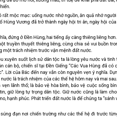
 hiến.
 đó rất mộc mạc: uống nước nhớ nguồn, ăn quả nhớ người 
Tổ Hùng Vương đã trở thành ngày hội tri ân, ngày hội của
hĩa, đứng ở Đền Hùng, hai tiếng ấy càng thiêng liêng hơn
t truyền thuyết thiêng liêng, cùng chia sẻ vui buồn tron
g một trách nhiệm trước vận mệnh đất nước.
u xuyên suốt lịch sử dân tộc ta là lòng yêu nước và tinh
dặn cán bộ, chiến sĩ tại Đền Giếng “Các Vua Hùng đã có
c”. Lời của Bác đến nay vẫn còn nguyên vẹn ý nghĩa. Dự
ất nước là trách nhiệm của các thế hệ hôm nay và mai sau
n vẹn lãnh thổ; là bảo vệ hòa bình, bảo vệ cuộc sống bì
 tin, giữ lòng tự trọng dân tộc. Giữ nước cũng là làm ch
, hạnh phúc. Phát triển đất nước là để chúng ta “sánh v
úng đạn nơi chiến trường như các thế hệ đi trước từn