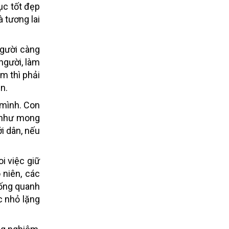
tục tốt đẹp
 tương lai
Người càng
người, làm
ệm thì phải
n.
 mình. Con
c như mong
i dân, nếu
i việc giữ
 niên, các
sống quanh
c nhỏ lặng