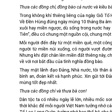
Thưa các đồng chí, đồng bào cả nước và kiều b
Trong không khí thiêng liêng của ngày Giỗ Tổ
Về Đền Hùng đúng ngày mùng 10 tháng Ba âm lị
xuôi hay miền ngược, dù sống trong nước hay 
Tiên”, đều có chung một nguồn cội, chung một
Mỗi người đến đây từ một miền quê, một công 
người từ miền núi xuống, có người vượt đườn
Nhưng khi đặt chân lên miền đất thiêng này, ch
về với nơi bắt đầu của tình nghĩa đồng bào.
Thay mặt lãnh đạo Đảng, Nhà nước, tôi thân ái 
bình an, đoàn kết và hạnh phúc. Xin gửi tới Đ
mừng tốt đẹp nhất.
Thưa các đồng chí và thưa bà con!
Dân tộc ta có nhiều ngày lễ lớn, nhiều mốc s
thời khắc để mỗi người Việt Nam tưởng nhớ c
Tổ Lạc Long Quân, tưởng nhớ bao thế hệ cha ôn