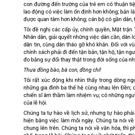
con đường đến trường của trẻ em có thuận tiệ
lao động có việc làm ổn định hơn không; bản l
được quan tâm hơn không; cán bộ có gần dân, t
Tôi đề nghị các cấp ủy, chính quyền, Mặt trận 
Nhân dân, giải quyết những việc dân cần, dân l
dân tin, cùng dân tháo gỡ khó khăn. Đối với v
chính sách phải đi đến tận bản, tận hộ, tận ng
đo bằng sự đổi thay thật trong đời sống của nh
Thưa đồng bào, bà con, đồng chí!
Tôi rất xúc động khi nhìn thấy trong dòng ng
những gia đình ba thế hệ cùng nhau lên Đền; 
chiến sĩ âm thầm làm nhiệm vụ; có những ngư
của lễ hội.
Chúng ta tự hào về lịch sử, nhưng tự hào phả
hiện bằng việc làm mỗi ngày. Chúng ta nói về đo
chung lên trên. Chúng ta nói về văn hóa, thì p