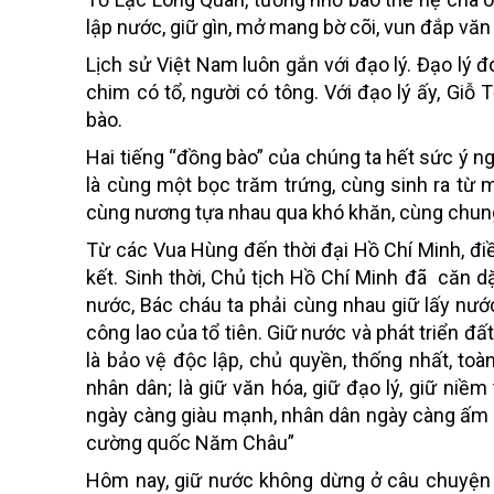
lập nước, giữ gìn, mở mang bờ cõi, vun đắp văn
Lịch sử Việt Nam luôn gắn với đạo lý. Đạo lý
chim có tổ, người có tông. Với đạo lý ấy, Giỗ 
bào.
Hai tiếng “đồng bào” của chúng ta hết sức ý ng
là cùng một bọc trăm trứng, cùng sinh ra từ mộ
cùng nương tựa nhau qua khó khăn, cùng chun
Từ các Vua Hùng đến thời đại Hồ Chí Minh, điề
kết. Sinh thời, Chủ tịch Hồ Chí Minh đã căn 
nước, Bác cháu ta phải cùng nhau giữ lấy nướ
công lao của tổ tiên. Giữ nước và phát triển đ
là bảo vệ độc lập, chủ quyền, thống nhất, toà
nhân dân; là giữ văn hóa, giữ đạo lý, giữ niềm
ngày càng giàu mạnh, nhân dân ngày càng ấm no
cường quốc Năm Châu”
Hôm nay, giữ nước không dừng ở câu chuyện s