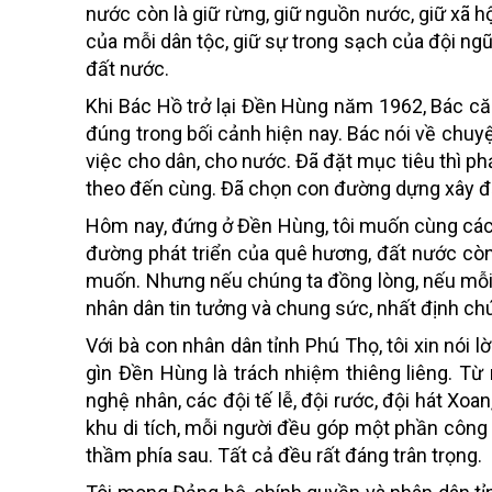
nước còn là giữ rừng, giữ nguồn nước, giữ xã hộ
của mỗi dân tộc, giữ sự trong sạch của đội ngũ
đất nước.
Khi Bác Hồ trở lại Đền Hùng năm 1962, Bác căn 
đúng trong bối cảnh hiện nay. Bác nói về chuyệ
việc cho dân, cho nước. Đã đặt mục tiêu thì phả
theo đến cùng. Đã chọn con đường dựng xây đấ
Hôm nay, đứng ở Đền Hùng, tôi muốn cùng các 
đường phát triển của quê hương, đất nước cò
muốn. Nhưng nếu chúng ta đồng lòng, nếu mỗi 
nhân dân tin tưởng và chung sức, nhất định chún
Với bà con nhân dân tỉnh Phú Thọ, tôi xin nói l
gìn Đền Hùng là trách nhiệm thiêng liêng. Từ
nghệ nhân, các đội tế lễ, đội rước, đội hát Xo
khu di tích, mỗi người đều góp một phần công 
thầm phía sau. Tất cả đều rất đáng trân trọng.