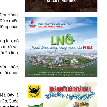
 Đền Hùng.
 Dù ở miền
 Rồng cháu
ng lên, có
ài trở về.
i Tổ tiên,
 sức khỏe,
ọ lời chúc
ệt. Đây là
u Cơ, Quốc
dựng làng,