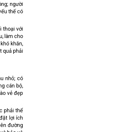
ông; người
yếu thế có
 thoại với
u, làm cho
 khó khăn,
t quả phải
áu nhỏ; có
ng cán bộ,
vào vẻ đẹp
c phải thể
ặt lợi ích
trên đường