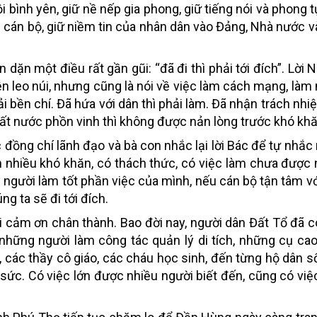
i bình yên, giữ nề nếp gia phong, giữ tiếng nói và phong 
 cán bộ, giữ niềm tin của nhân dân vào Đảng, Nhà nước và
dặn một điều rất gần gũi: “đã đi thì phải tới đích”. Lời 
n leo núi, nhưng cũng là nói về việc làm cách mạng, làm 
i bền chí. Đã hứa với dân thì phải làm. Đã nhận trách nhi
t nước phồn vinh thì không được nản lòng trước khó khă
đồng chí lãnh đạo và bà con nhắc lại lời Bác để tự nhắc
n nhiều khó khăn, có thách thức, có việc làm chưa đượ
người làm tốt phần việc của mình, nếu cán bộ tận tâm vớ
g ta sẽ đi tới đích.
ời cảm ơn chân thành. Bao đời nay, người dân Đất Tổ đã co
 những người làm công tác quản lý di tích, những cụ cao
an, các thầy cô giáo, các cháu học sinh, đến từng hộ dân 
sức. Có việc lớn được nhiều người biết đến, cũng có việ