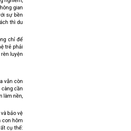
ng nghiêm,
không gian
với sự bền
ách thì du
ông chỉ để
ệ trẻ phải
 rèn luyện
ta vẫn còn
a càng cần
n làm nền,
 và bảo vệ
bà con hôm
ất cụ thể: