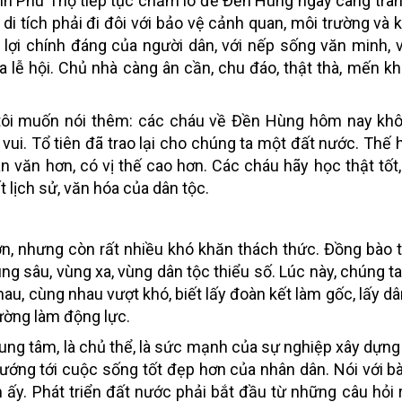
nh Phú Thọ tiếp tục chăm lo để Đền Hùng ngày càng tra
 di tích phải đi đôi với bảo vệ cảnh quan, môi trường và 
n lợi chính đáng của người dân, với nếp sống văn minh, 
a lễ hội. Chủ nhà càng ân cần, chu đáo, thật thà, mến kh
n, tôi muốn nói thêm: các cháu về Đền Hùng hôm nay kh
i. Tổ tiên đã trao lại cho chúng ta một đất nước. Thế h
 văn hơn, có vị thế cao hơn. Các cháu hãy học thật tốt,
ết lịch sử, văn hóa của dân tộc.
n, nhưng còn rất nhiều khó khăn thách thức. Đồng bào 
ùng sâu, vùng xa, vùng dân tộc thiểu số. Lúc này, chúng t
au, cùng nhau vượt khó, biết lấy đoàn kết làm gốc, lấy dâ
cường làm động lực.
ung tâm, là chủ thể, là sức mạnh của sự nghiệp xây dựng
hướng tới cuộc sống tốt đẹp hơn của nhân dân. Nói với 
 ấy. Phát triển đất nước phải bắt đầu từ những câu hỏi r