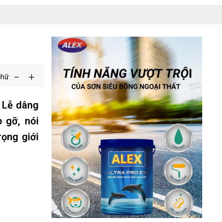
chữ
u Lễ dâng
 gỡ, nói
rọng giới