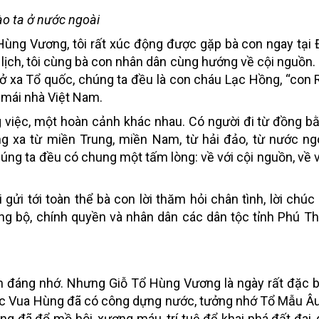
ào ta ở nước ngoài
 Hùng Vương, tôi rất xúc động được gặp bà con ngay tại
ch, tôi cùng bà con nhân dân cùng hướng về cội nguồn.
ở xa Tổ quốc, chúng ta đều là con cháu Lạc Hồng, “con
 mái nhà Việt Nam.
việc, một hoàn cảnh khác nhau. Có người đi từ đồng bằ
g xa từ miền Trung, miền Nam, từ hải đảo, từ nước ngo
úng ta đều có chung một tấm lòng: về với cội nguồn, về vớ
gửi tới toàn thể bà con lời thăm hỏi chân tình, lời chúc
ảng bộ, chính quyền và nhân dân các dân tộc tỉnh Phú Th
on đáng nhớ. Nhưng Giỗ Tổ Hùng Vương là ngày rất đặc bi
ác Vua Hùng đã có công dựng nước, tưởng nhớ Tổ Mẫu Â
g đã đổ mồ hôi, xương máu, trí tuệ để khai phá đất đai, 