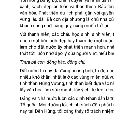
Tôi mong Đảng bộ, chính quyền và nhân dân tỉ
xanh, sạch, đẹp, an toàn và thân thiện. Bảo tồn
văn hóa. Phát triển du lịch phải gắn với quyề
vững lâu dài. Bà con địa phương là chủ nhà củ
khách càng nhớ, càng quý, càng muốn trở lại.
Với thanh niên, các cháu học sinh, sinh viê
chụp một bức ảnh đẹp hay tham dự một cuộc vu
làm cho đất nước ấy phát triển mạnh hơn, nhân
thật tốt, luôn nhớ đạo lý của người Việt, hiểu bi
Thưa bà con, đồng bào, đồng chí,
Đất nước ta nay đã đàng hoàng hơn, to đẹp hơ
nhiều khó khăn, nhất là ở các vùng miền núi, v
tinh thần Hùng Vương, tinh thần biết dựa vào nh
lấy văn hóa làm sức mạnh, lấy ý chí tự lực tự 
Đảng và Nhà nước luôn xác định Nhân dân là tr
Tổ quốc. Mọi đường lối, chính sách đều phải 
nay tại Đền Hùng, tôi càng thấy rõ trách nhiệm