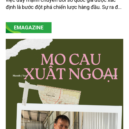
định là bước đột phá chiến lược hàng đầu. Sự ra đời
của Nghị quyết số 57-NQ/TW đã trở thành động lực
mạnh mẽ, thúc đẩy quá trình cải cách toàn diện,
EMAGAZINE
minh bạch hóa chuỗi cung ứng và nâng cao hiệu
quả quản lý môi trường, đặc biệt trong hai lĩnh vực
then chốt là nông nghiệp và môi trường.