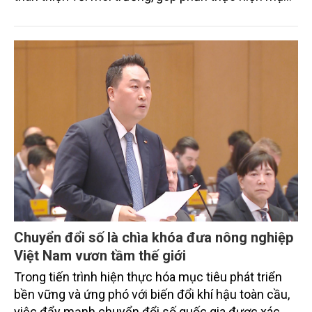
tiêu phát thải ròng bằng 0 vào năm 2050". Chương
trình thu hút sự tham gia của đông đảo đại biểu đến
từ các cơ quan quản lý nhà nước, đơn vị nghiên cứu,
doanh nghiệp, hợp tác xã và nông dân đang trực
tiếp triển khai mô hình sản xuất lúa phát thải thấp.
Chuyển đổi số là chìa khóa đưa nông nghiệp
Việt Nam vươn tầm thế giới
Trong tiến trình hiện thực hóa mục tiêu phát triển
bền vững và ứng phó với biến đổi khí hậu toàn cầu,
việc đẩy mạnh chuyển đổi số quốc gia được xác