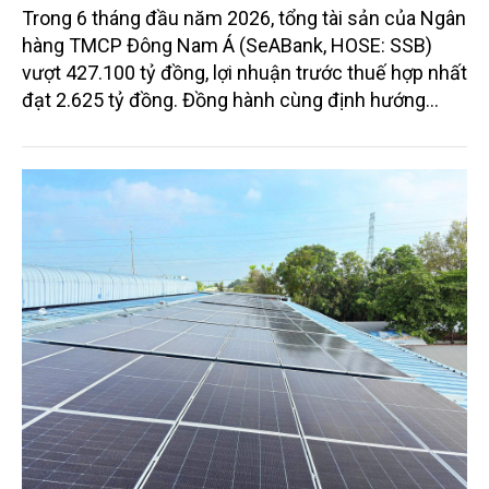
Trong 6 tháng đầu năm 2026, tổng tài sản của Ngân
hàng TMCP Đông Nam Á (SeABank, HOSE: SSB)
vượt 427.100 tỷ đồng, lợi nhuận trước thuế hợp nhất
đạt 2.625 tỷ đồng. Đồng hành cùng định hướng
giảm mặt bằng lãi suất để hỗ trợ nền kinh tế,
SeABank tiếp tục duy trì hoạt động hiệu quả, mở
rộng tín dụng, củng cố nguồn vốn và đảm bảo các
chỉ tiêu an toàn.