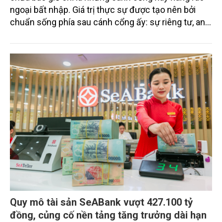
ngoại bất nhập. Giá trị thực sự được tạo nên bởi
chuẩn sống phía sau cánh cổng ấy: sự riêng tư, an
ninh, cộng đồng cư dân tinh hoa và hệ tiện ích, dịch
vụ được thiết kế dành riêng cho họ.
Quy mô tài sản SeABank vượt 427.100 tỷ
đồng, củng cố nền tảng tăng trưởng dài hạn