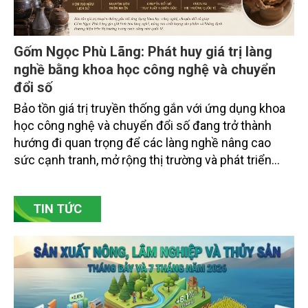
Gốm Ngọc Phù Lãng: Phát huy giá trị làng
nghề bằng khoa học công nghệ và chuyển
đổi số
Bảo tồn giá trị truyền thống gắn với ứng dụng khoa
học công nghệ và chuyển đổi số đang trở thành
hướng đi quan trọng để các làng nghề nâng cao
sức cạnh tranh, mở rộng thị trường và phát triển
bền vững. Tại làng gốm Phù Lãng, xã Phù Lãng, tỉnh
Bắc Ninh, nhiều nghệ nhân và cơ sở sản xuất đã
TIN TỨC
chủ động đổi mới tư duy, đầu tư công nghệ, xây
dựng thương hiệu trên nền tảng giá trị truyền thống.