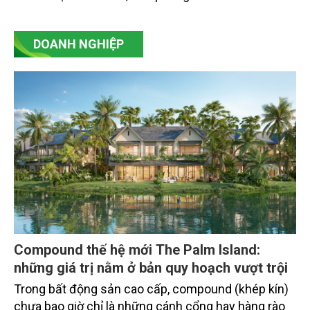
Chiến lược Toàn cầu, Cơ quan Quản lý Thực phẩm
và Dược phẩm Hoa Kỳ (FDA).
DOANH NGHIỆP
Compound thế hệ mới The Palm Island:
những giá trị nằm ở bản quy hoạch vượt trội
Trong bất động sản cao cấp, compound (khép kín)
chưa bao giờ chỉ là những cánh cổng hay hàng rào