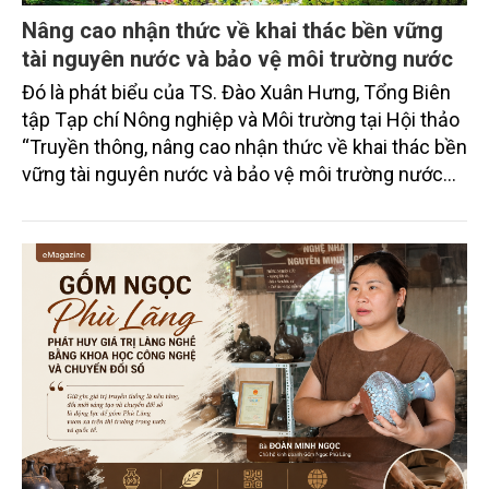
Nâng cao nhận thức về khai thác bền vững
tài nguyên nước và bảo vệ môi trường nước
Đó là phát biểu của TS. Đào Xuân Hưng, Tổng Biên
tập Tạp chí Nông nghiệp và Môi trường tại Hội thảo
“Truyền thông, nâng cao nhận thức về khai thác bền
vững tài nguyên nước và bảo vệ môi trường nước
xuyên biên giới” do Tạp chí Nông nghiệp và Môi
trường phối hợp với Sở Nông nghiệp và Môi trường
tỉnh Lai Châu tổ chức ngày 10/7/2026. Hội thảo thu
hút sự tham gia của hơn 100 đại biểu là lãnh đạo
các đơn vị thuộc Bộ Nông nghiệp và Môi trường,
chuyên gia, nhà khoa học, Sở Nông nghiệp và Môi
trường tỉnh Lai Châu và đại diện các cơ quan đơn vị
doanh nghiệp ở các tỉnh miền núi phía Bắc.