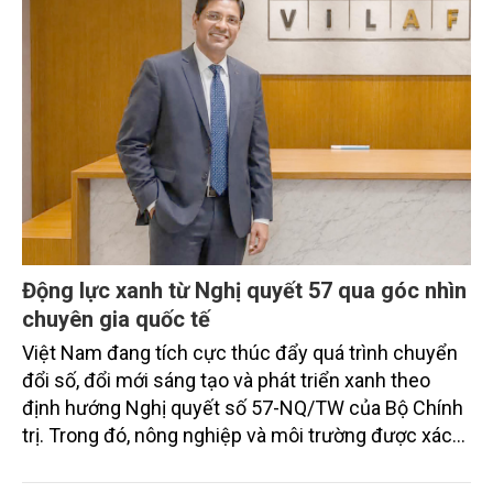
Động lực xanh từ Nghị quyết 57 qua góc nhìn
chuyên gia quốc tế
Việt Nam đang tích cực thúc đẩy quá trình chuyển
đổi số, đổi mới sáng tạo và phát triển xanh theo
định hướng Nghị quyết số 57-NQ/TW của Bộ Chính
trị. Trong đó, nông nghiệp và môi trường được xác
định là hai lĩnh vực trọng điểm chịu tác động sâu
sắc bởi các tiến bộ công nghệ và cam kết bền vững