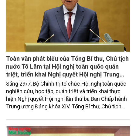
Toàn văn phát biểu của Tổng Bí thư, Chủ tịch
nước Tô Lâm tại Hội nghị toàn quốc quán
triệt, triển khai Nghị quyết Hội nghị Trung
ương 3, khóa XIV
Sáng 29/7, Bộ Chính trị tổ chức Hội nghị toàn quốc
nghiên cứu, học tập, quán triệt và triển khai thực
hiện Nghị quyết Hội nghị lần thứ ba Ban Chấp hành
Trung ương Đảng khóa XIV. Tổng Bí thư, Chủ tịch
nước Tô Lâm đã có bài phát biểu chỉ đạo quan
trọng. Tạp chí Nông nghiệp và Môi trường trân trọng
giới thiệu toàn văn bài phát biểu của đồng chí Tổng