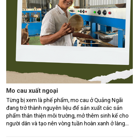
Mo cau xuất ngoại
Từng bị xem là phế phẩm, mo cau ở Quảng Ngãi
đang trở thành nguyên liệu để sản xuất các sản
phẩm thân thiện môi trường, mở thêm sinh kế cho
người dân và tạo nên vòng tuần hoàn xanh ở làng
quê. Trải qua chặng đường dài (từ 2020 đến nay),
chén, dĩa... từ mo cau đã được thị trường trong nước