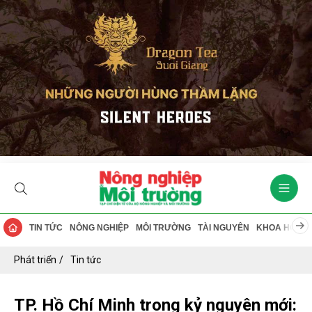
TIN TỨC
NÔNG NGHIỆP
MÔI TRƯỜNG
TÀI NGUYÊN
KHOA HỌC
Phát triển
Tin tức
TP. Hồ Chí Minh trong kỷ nguyên mới: