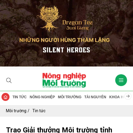
TIN TỨC
NÔNG NGHIỆP
MÔI TRƯỜNG
TÀI NGUYÊN
KHOA HỌC
Môi trường
Tin tức
Trao Giải thưởng Môi trường tỉnh