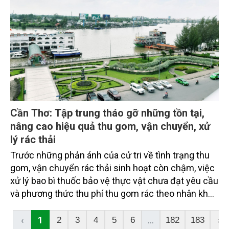
Cần Thơ: Tập trung tháo gỡ những tồn tại,
nâng cao hiệu quả thu gom, vận chuyển, xử
lý rác thải
Trước những phản ánh của cử tri về tình trạng thu
gom, vận chuyển rác thải sinh hoạt còn chậm, việc
xử lý bao bì thuốc bảo vệ thực vật chưa đạt yêu cầu
và phương thức thu phí thu gom rác theo nhân khẩu
hộ gia đình chưa hợp lý, ngành chức năng TP. Cần
Thơ đã giải đáp, chỉ rõ nguyên nhân, đồng thời đưa
‹
1
...
2
3
4
5
6
182
183
›