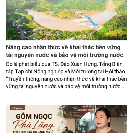
Nâng cao nhận thức về khai thác bền vững
tài nguyên nước và bảo vệ môi trường nước
Đó là phát biểu của TS. Đào Xuân Hưng, Tổng Biên
tập Tạp chí Nông nghiệp và Môi trường tại Hội thảo
“Truyền thông, nâng cao nhận thức về khai thác bền
vững tài nguyên nước và bảo vệ môi trường nước
xuyên biên giới” do Tạp chí Nông nghiệp và Môi
trường phối hợp với Sở Nông nghiệp và Môi trường
tỉnh Lai Châu tổ chức ngày 10/7/2026. Hội thảo thu
hút sự tham gia của hơn 100 đại biểu là lãnh đạo
các đơn vị thuộc Bộ Nông nghiệp và Môi trường,
chuyên gia, nhà khoa học, Sở Nông nghiệp và Môi