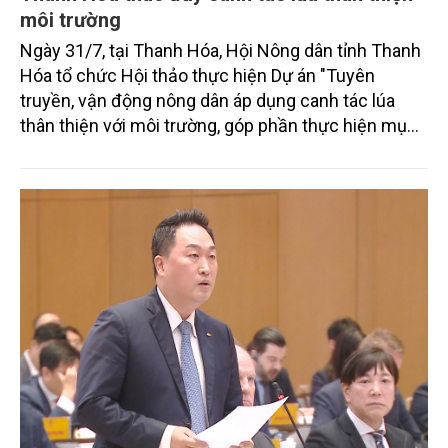
môi trường
Ngày 31/7, tại Thanh Hóa, Hội Nông dân tỉnh Thanh
Hóa tổ chức Hội thảo thực hiện Dự án "Tuyên
truyền, vận động nông dân áp dụng canh tác lúa
thân thiện với môi trường, góp phần thực hiện mục
tiêu phát thải ròng bằng 0 vào năm 2050". Chương
trình thu hút sự tham gia của đông đảo đại biểu đến
từ các cơ quan quản lý nhà nước, đơn vị nghiên cứu,
doanh nghiệp, hợp tác xã và nông dân đang trực
tiếp triển khai mô hình sản xuất lúa phát thải thấp.