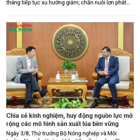
tháng tiếp tục xu hướng giảm; chăn nuôi lợn phát
triển ổn định; chăn nuôi gia cầm duy trì đà tăng
trưởng khá. Diện tích rừng trồng mới và sản lượng
thủy sản đều tăng nhẹ.
Chia sẻ kinh nghiệm, huy động nguồn lực mở
rộng các mô hình sản xuất lúa bền vững
Ngày 3/8, Thứ trưởng Bộ Nông nghiệp và Môi