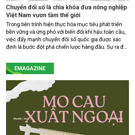
Chuyển đổi số là chìa khóa đưa nông nghiệp
Việt Nam vươn tầm thế giới
Trong tiến trình hiện thực hóa mục tiêu phát triển
bền vững và ứng phó với biến đổi khí hậu toàn cầu,
việc đẩy mạnh chuyển đổi số quốc gia được xác
định là bước đột phá chiến lược hàng đầu. Sự ra đời
của Nghị quyết số 57-NQ/TW đã trở thành động lực
mạnh mẽ, thúc đẩy quá trình cải cách toàn diện,
EMAGAZINE
minh bạch hóa chuỗi cung ứng và nâng cao hiệu
quả quản lý môi trường, đặc biệt trong hai lĩnh vực
then chốt là nông nghiệp và môi trường.