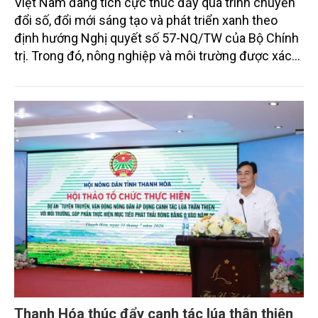
Việt Nam đang tích cực thúc đẩy quá trình chuyển
đổi số, đổi mới sáng tạo và phát triển xanh theo
định hướng Nghị quyết số 57-NQ/TW của Bộ Chính
trị. Trong đó, nông nghiệp và môi trường được xác
định là hai lĩnh vực trọng điểm chịu tác động sâu
sắc bởi các tiến bộ công nghệ và cam kết bền vững
toàn cầu, đặc biệt là mục tiêu đưa phát thải ròng
bằng 0 (Net-Zero) vào năm 2050.
Thanh Hóa thúc đẩy canh tác lúa thân thiện