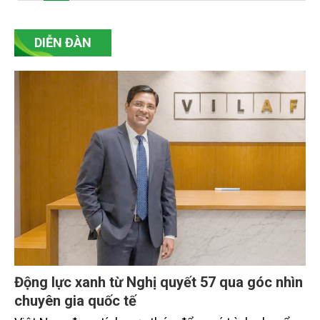
ra các giải pháp khắc phục, từng bước nâng cao
hiệu quả công tác quản lý chất thải, đáp ứng yêu
cầu bảo vệ môi trường.
DIỄN ĐÀN
Động lực xanh từ Nghị quyết 57 qua góc nhìn
chuyên gia quốc tế