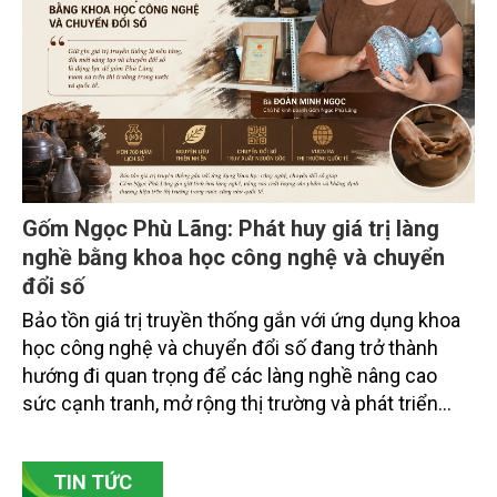
trường tỉnh Lai Châu và đại diện các cơ quan đơn vị
doanh nghiệp ở các tỉnh miền núi phía Bắc.
Gốm Ngọc Phù Lãng: Phát huy giá trị làng
nghề bằng khoa học công nghệ và chuyển
đổi số
Bảo tồn giá trị truyền thống gắn với ứng dụng khoa
học công nghệ và chuyển đổi số đang trở thành
hướng đi quan trọng để các làng nghề nâng cao
sức cạnh tranh, mở rộng thị trường và phát triển
bền vững. Tại làng gốm Phù Lãng, xã Phù Lãng, tỉnh
Bắc Ninh, nhiều nghệ nhân và cơ sở sản xuất đã
TIN TỨC
chủ động đổi mới tư duy, đầu tư công nghệ, xây