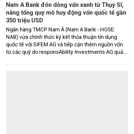
Nam A Bank đón dòng vốn xanh từ Thụy Sĩ,
nâng tổng quy mô huy động vốn quốc tế gần
350 triệu USD
Ngân hàng TMCP Nam Á (Nam A Bank - HOSE:
NAB) vừa chính thức ký kết thỏa thuận tín dụng
quốc tế với SIFEM AG và tiếp cận thêm nguồn vốn
từ các quỹ do responsAbility Investments AG quản
lý, nâng tổng quy mô dòng vốn mà ngân hàng này
thu hút thành công từ đầu năm đến nay lên gần 350
triệu USD.