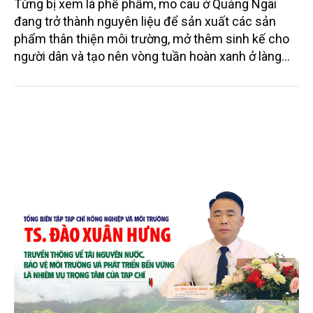
Từng bị xem là phế phẩm, mo cau ở Quảng Ngãi
đang trở thành nguyên liệu để sản xuất các sản
phẩm thân thiện môi trường, mở thêm sinh kế cho
người dân và tạo nên vòng tuần hoàn xanh ở làng
quê. Trải qua chặng đường dài (từ 2020 đến nay),
chén, dĩa... từ mo cau đã được thị trường trong nước
và quốc tế đón nhận.