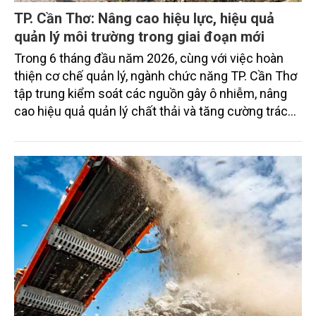
TP. Cần Thơ: Nâng cao hiệu lực, hiệu quả
quản lý môi trường trong giai đoạn mới
Trong 6 tháng đầu năm 2026, cùng với việc hoàn
thiện cơ chế quản lý, ngành chức năng TP. Cần Thơ
tập trung kiểm soát các nguồn gây ô nhiễm, nâng
cao hiệu quả quản lý chất thải và tăng cường trách
nhiệm của các tổ chức, cá nhân trong thực thi pháp
luật về môi trường tạo nền tảng cho mục tiêu phát
triển kinh tế - xã hội bền vững.