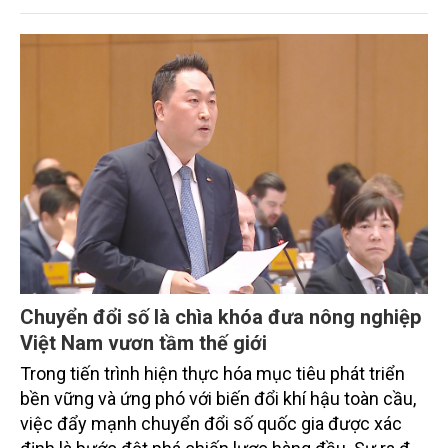
trình thu hút sự tham gia của đông đảo đại biểu đến
từ các cơ quan quản lý nhà nước, đơn vị nghiên cứu,
doanh nghiệp, hợp tác xã và nông dân đang trực
tiếp triển khai mô hình sản xuất lúa phát thải thấp.
Chuyển đổi số là chìa khóa đưa nông nghiệp
Việt Nam vươn tầm thế giới
Trong tiến trình hiện thực hóa mục tiêu phát triển
bền vững và ứng phó với biến đổi khí hậu toàn cầu,
việc đẩy mạnh chuyển đổi số quốc gia được xác