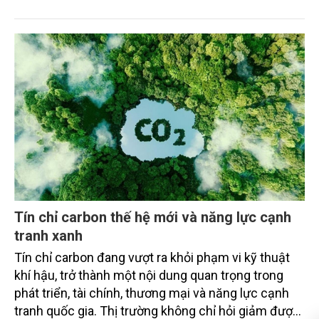
hiện cam kết phát thải ròng bằng “0” của Việt Nam,
đồng thời mở ra cơ hội hình thành thị trường sản
phẩm phát thải thấp và tín chỉ carbon trong nông
nghiệp.
Tín chỉ carbon thế hệ mới và năng lực cạnh
tranh xanh
Tín chỉ carbon đang vượt ra khỏi phạm vi kỹ thuật
khí hậu, trở thành một nội dung quan trọng trong
phát triển, tài chính, thương mại và năng lực cạnh
tranh quốc gia. Thị trường không chỉ hỏi giảm được