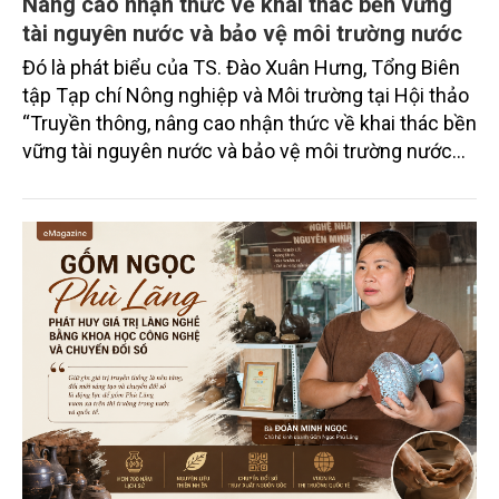
Nâng cao nhận thức về khai thác bền vững
tài nguyên nước và bảo vệ môi trường nước
Đó là phát biểu của TS. Đào Xuân Hưng, Tổng Biên
tập Tạp chí Nông nghiệp và Môi trường tại Hội thảo
“Truyền thông, nâng cao nhận thức về khai thác bền
vững tài nguyên nước và bảo vệ môi trường nước
xuyên biên giới” do Tạp chí Nông nghiệp và Môi
trường phối hợp với Sở Nông nghiệp và Môi trường
tỉnh Lai Châu tổ chức ngày 10/7/2026. Hội thảo thu
hút sự tham gia của hơn 100 đại biểu là lãnh đạo
các đơn vị thuộc Bộ Nông nghiệp và Môi trường,
chuyên gia, nhà khoa học, Sở Nông nghiệp và Môi
trường tỉnh Lai Châu và đại diện các cơ quan đơn vị
doanh nghiệp ở các tỉnh miền núi phía Bắc.