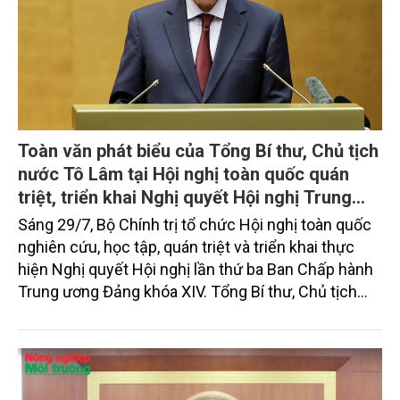
Toàn văn phát biểu của Tổng Bí thư, Chủ tịch
nước Tô Lâm tại Hội nghị toàn quốc quán
triệt, triển khai Nghị quyết Hội nghị Trung
ương 3, khóa XIV
Sáng 29/7, Bộ Chính trị tổ chức Hội nghị toàn quốc
nghiên cứu, học tập, quán triệt và triển khai thực
hiện Nghị quyết Hội nghị lần thứ ba Ban Chấp hành
Trung ương Đảng khóa XIV. Tổng Bí thư, Chủ tịch
nước Tô Lâm đã có bài phát biểu chỉ đạo quan
trọng. Tạp chí Nông nghiệp và Môi trường trân trọng
giới thiệu toàn văn bài phát biểu của đồng chí Tổng
Bí thư, Chủ tịch nước.