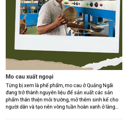
Mo cau xuất ngoại
Từng bị xem là phế phẩm, mo cau ở Quảng Ngãi
đang trở thành nguyên liệu để sản xuất các sản
phẩm thân thiện môi trường, mở thêm sinh kế cho
người dân và tạo nên vòng tuần hoàn xanh ở làng
quê. Trải qua chặng đường dài (từ 2020 đến nay),
chén, dĩa... từ mo cau đã được thị trường trong nước