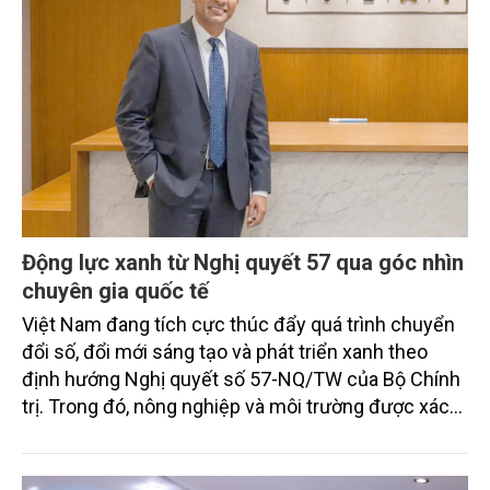
Động lực xanh từ Nghị quyết 57 qua góc nhìn
chuyên gia quốc tế
Việt Nam đang tích cực thúc đẩy quá trình chuyển
đổi số, đổi mới sáng tạo và phát triển xanh theo
định hướng Nghị quyết số 57-NQ/TW của Bộ Chính
trị. Trong đó, nông nghiệp và môi trường được xác
định là hai lĩnh vực trọng điểm chịu tác động sâu
sắc bởi các tiến bộ công nghệ và cam kết bền vững
toàn cầu, đặc biệt là mục tiêu đưa phát thải ròng