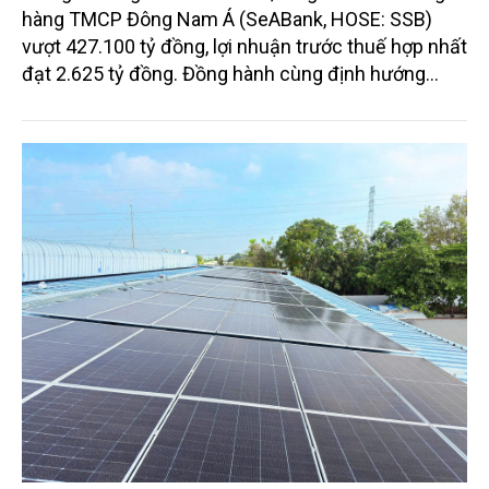
hàng TMCP Đông Nam Á (SeABank, HOSE: SSB)
vượt 427.100 tỷ đồng, lợi nhuận trước thuế hợp nhất
đạt 2.625 tỷ đồng. Đồng hành cùng định hướng
giảm mặt bằng lãi suất để hỗ trợ nền kinh tế,
SeABank tiếp tục duy trì hoạt động hiệu quả, mở
rộng tín dụng, củng cố nguồn vốn và đảm bảo các
chỉ tiêu an toàn.