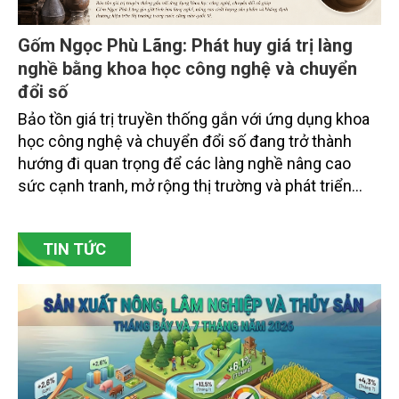
Gốm Ngọc Phù Lãng: Phát huy giá trị làng
nghề bằng khoa học công nghệ và chuyển
đổi số
Bảo tồn giá trị truyền thống gắn với ứng dụng khoa
học công nghệ và chuyển đổi số đang trở thành
hướng đi quan trọng để các làng nghề nâng cao
sức cạnh tranh, mở rộng thị trường và phát triển
bền vững. Tại làng gốm Phù Lãng, xã Phù Lãng, tỉnh
Bắc Ninh, nhiều nghệ nhân và cơ sở sản xuất đã
TIN TỨC
chủ động đổi mới tư duy, đầu tư công nghệ, xây
dựng thương hiệu trên nền tảng giá trị truyền thống.