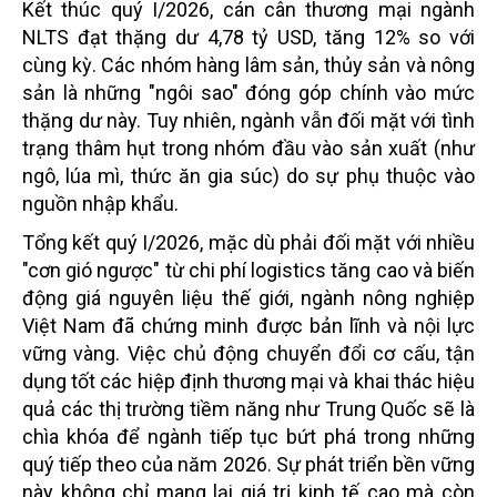
Kết thúc quý I/2026, cán cân thương mại ngành
NLTS đạt thặng dư 4,78 tỷ USD, tăng 12% so với
cùng kỳ. Các nhóm hàng lâm sản, thủy sản và nông
sản là những "ngôi sao" đóng góp chính vào mức
thặng dư này. Tuy nhiên, ngành vẫn đối mặt với tình
trạng thâm hụt trong nhóm đầu vào sản xuất (như
ngô, lúa mì, thức ăn gia súc) do sự phụ thuộc vào
nguồn nhập khẩu.
Tổng kết quý I/2026, mặc dù phải đối mặt với nhiều
"cơn gió ngược" từ chi phí logistics tăng cao và biến
động giá nguyên liệu thế giới, ngành nông nghiệp
Việt Nam đã chứng minh được bản lĩnh và nội lực
vững vàng. Việc chủ động chuyển đổi cơ cấu, tận
dụng tốt các hiệp định thương mại và khai thác hiệu
quả các thị trường tiềm năng như Trung Quốc sẽ là
chìa khóa để ngành tiếp tục bứt phá trong những
quý tiếp theo của năm 2026. Sự phát triển bền vững
này không chỉ mang lại giá trị kinh tế cao mà còn