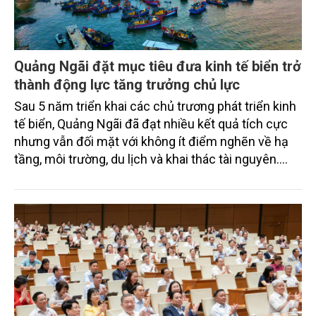
Quảng Ngãi đặt mục tiêu đưa kinh tế biển trở
thành động lực tăng trưởng chủ lực
Sau 5 năm triển khai các chủ trương phát triển kinh
tế biển, Quảng Ngãi đã đạt nhiều kết quả tích cực
nhưng vẫn đối mặt với không ít điểm nghẽn về hạ
tầng, môi trường, du lịch và khai thác tài nguyên.
Nghị quyết mới của Ban Chấp hành Đảng bộ tỉnh
đặt mục tiêu đưa kinh tế biển phát triển nhanh, bền
vững, trở thành động lực quan trọng thúc đẩy tăng
trưởng của tỉnh đến năm 2030, tầm nhìn đến năm
2045.