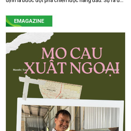
định là bước đột phá chiến lược hàng đầu. Sự ra đời
của Nghị quyết số 57-NQ/TW đã trở thành động lực
mạnh mẽ, thúc đẩy quá trình cải cách toàn diện,
EMAGAZINE
minh bạch hóa chuỗi cung ứng và nâng cao hiệu
quả quản lý môi trường, đặc biệt trong hai lĩnh vực
then chốt là nông nghiệp và môi trường.