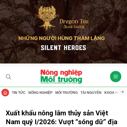
TIN TỨC
NÔNG NGHIỆP
MÔI TRƯỜNG
TÀI NGUYÊN
KHOA HỌC
Xuất khẩu nông lâm thủy sản Việt
Nam quý I/2026: Vượt “sóng dữ” địa