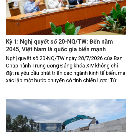
Kỳ 1: Nghị quyết số 20-NQ/TW: Đến năm
2045, Việt Nam là quốc gia biển mạnh
Nghị quyết số 20-NQ/TW ngày 28/7/2026 của Ban
Chấp hành Trung ương Đảng khóa XIV không chỉ
đặt ra yêu cầu phát triển các ngành kinh tế biển, mà
xác lập một bước chuyển có tính chiến lược: Từ
"khai thác biển" sang "quản trị biển hiện đại"; từ
"phát triển kinh tế ven biển" sang "xây dựng quốc
gia biển mạnh". Trong bước chuyển ấy, ngành Nông
nghiệp và Môi trường giữ vai trò đặc biệt quan trọng,
từ hoàn thiện thể chế, quy hoạch không gian biển,
quản lý tài nguyên đến bảo vệ môi trường, phục hồi
hệ sinh thái và kiến tạo sinh kế bền vững cho người