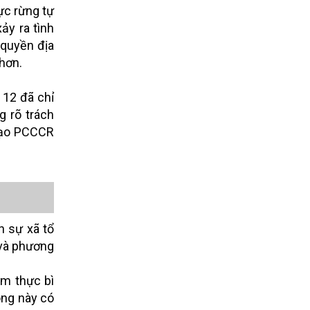
ực rừng tự
ảy ra tình
 quyền địa
 hơn.
 12 đã chỉ
 rõ trách
 đạo PCCCR
n sự xã tổ
 và phương
ảm thực bì
ông này có