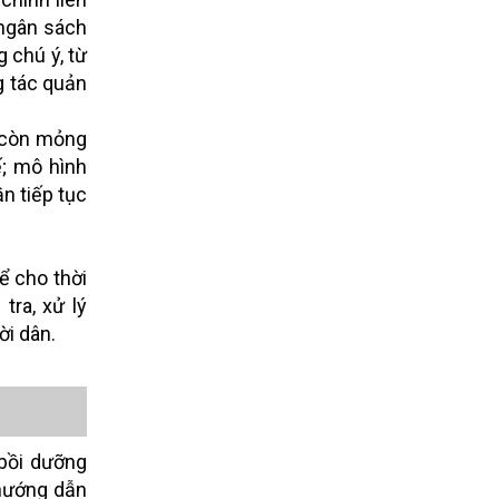
 ngân sách
g chú ý, từ
g tác quản
n còn mỏng
ế; mô hình
n tiếp tục
ể cho thời
tra, xử lý
ời dân.
 bồi dưỡng
 hướng dẫn