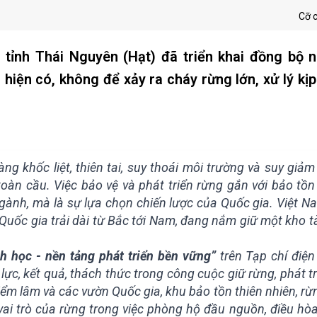
Cỡ 
ỉnh Thái Nguyên (Hạt) đã triển khai đồng bộ nh
 hiện có, không để xảy ra cháy rừng lớn, xử lý kịp
ng khốc liệt, thiên tai, suy thoái môi trường và suy giả
oàn cầu. Việc bảo vệ và phát triển rừng gắn với bảo tồ
gành, mà là sự lựa chọn chiến lược của Quốc gia. Việt Na
uốc gia trải dài từ Bắc tới Nam, đang nắm giữ một kho t
h học - nền tảng phát triển bền vững”
trên Tạp chí điệ
c, kết quả, thách thức trong công cuộc giữ rừng, phát tr
iểm lâm và các vườn Quốc gia, khu bảo tồn thiên nhiên, r
vai trò của rừng trong việc phòng hộ đầu nguồn, điều hòa