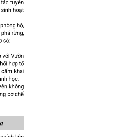
 tác tuyên
 sinh hoạt
 phòng hộ,
 phá rừng,
ơ sở.
p với Vườn
phối hợp tổ
m cấm khai
inh học.
uyên không
ựng cơ chế
ng
chính liên