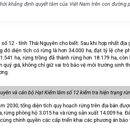
thời khẳng định quyết tâm của Việt Nam trên con đường p
 12 - tỉnh Thái Nguyên cho biết: Sau khi hợp nhất địa gi
ng đó diện tích có rừng là hơn 34.000 ha, đạt tỷ lệ che p
1.541 ha, rừng trồng đã thành rừng hơn 18.179 ha, còn l
 quý giá, không chỉ giữ vai trò bảo vệ môi trường sinh t
ơng.
uyên và cán bộ Hạt Kiểm lâm số 12 kiểm tra hiện trạng rừ
m 2030, tổng diện tích quy hoạch rừng trên địa bàn đượ
, rừng phòng hộ 3.015 ha và rừng sản xuất 14.009 ha. Đâ
cùng chính quyền các cấp triển khai các phương án bảo 