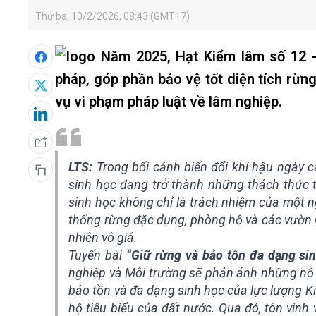
Thứ ba, 10/2/2026, 08:43 (GMT+7)
Năm 2025, Hạt Kiểm lâm số 12 - t
pháp, góp phần bảo vệ tốt diện tích rừng
vụ vi phạm pháp luật về lâm nghiệp.
LTS:
Trong bối cảnh biến đổi khí hậu ngày cà
sinh học đang trở thành những thách thức t
sinh học không chỉ là trách nhiệm của một n
thống rừng đặc dụng, phòng hộ và các vườn Q
nhiên vô giá.
Tuyến bài
“Giữ rừng và bảo tồn đa dạng sin
nghiệp và Môi trường sẽ phản ánh những nỗ lự
bảo tồn và đa dạng sinh học của lực lượng K
hộ tiêu biểu của đất nước. Qua đó, tôn vinh 