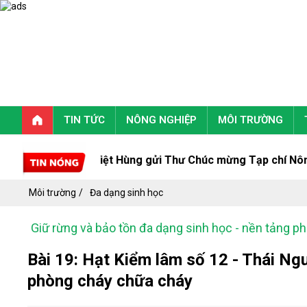
TIN TỨC
NÔNG NGHIỆP
MÔI TRƯỜNG
rưởng Trịnh Việt Hùng gửi Thư Chúc mừng Tạp chí Nông ngh
Môi trường
Đa dạng sinh học
Giữ rừng và bảo tồn đa dạng sinh học - nền tảng ph
Bài 19: Hạt Kiểm lâm số 12 - Thái Ngu
phòng cháy chữa cháy