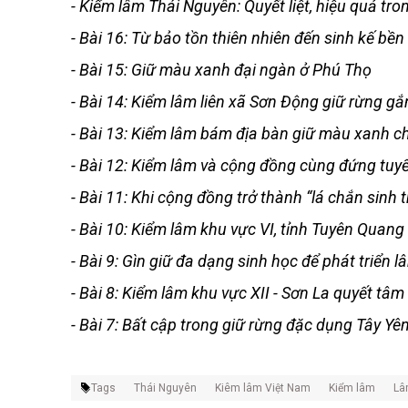
-
Kiểm lâm Thái Nguyên: Quyết liệt, hiệu quả tro
-
Bài 16: Từ bảo tồn thiên nhiên đến sinh kế b
-
Bài 15: Giữ màu xanh đại ngàn ở Phú Thọ
-
Bài 14: Kiểm lâm liên xã Sơn Động giữ rừng gắn
-
Bài 13: Kiểm lâm bám địa bàn giữ màu xanh c
-
Bài 12: Kiểm lâm và cộng đồng cùng đứng tuyế
-
Bài 11: Khi cộng đồng trở thành “lá chắn sinh 
-
Bài 10: Kiểm lâm khu vực VI, tỉnh Tuyên Quang 
-
Bài 9: Gìn giữ đa dạng sinh học để phát triển
-
Bài 8: Kiểm lâm khu vực XII - Sơn La quyết tâ
-
Bài 7: Bất cập trong giữ rừng đặc dụng Tây Yê
Tags
Thái Nguyên
Kiêm lâm Việt Nam
Kiểm lâm
Lâ