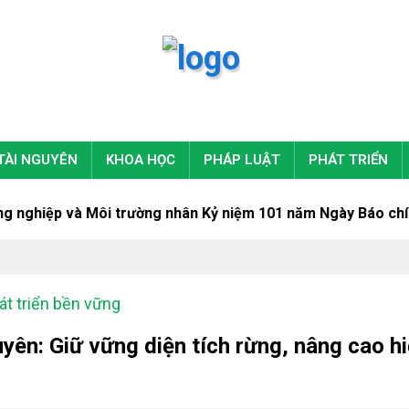
TÀI NGUYÊN
KHOA HỌC
PHÁP LUẬT
PHÁT TRIỂN
iệp và Môi trường nhân Kỷ niệm 101 năm Ngày Báo chí Cách 
át triển bền vững
yên: Giữ vững diện tích rừng, nâng cao h