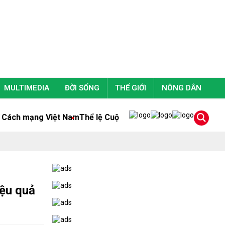
MULTIMEDIA
ĐỜI SỐNG
THẾ GIỚI
NÔNG DÂN
mạng Việt Nam
Thể lệ Cuộc vận động sáng tác văn học nghệ 
iệu quả