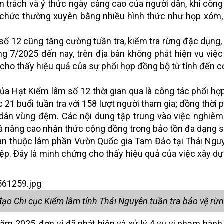
 trách và ý thức ngày càng cao của người dân, khi công
 chức thường xuyên bằng nhiều hình thức như họp xóm,
ố 12 cũng tăng cường tuần tra, kiểm tra rừng đặc dụng,
háng 7/2025 đến nay, trên địa bàn không phát hiện vụ việc
c, cho thấy hiệu quả của sự phối hợp đồng bộ từ tỉnh đến c
a Hạt Kiểm lâm số 12 thời gian qua là công tác phối hợ
 21 buổi tuần tra với 158 lượt người tham gia; đồng thời 
 dân vùng đệm. Các nội dung tập trung vào việc nghiê
và nâng cao nhận thức cộng đồng trong bảo tồn đa dạng s
 bàn thuộc lâm phần Vườn Quốc gia Tam Đảo tại Thái Ng
hiệp. Đây là minh chứng cho thấy hiệu quả của việc xây d
ạo Chi cục Kiểm lâm tỉnh Thái Nguyên tuần tra bảo vệ rừ
ăm 2025, đơn vị đã phát hiện và xử lý 4 vụ vi phạm hành 