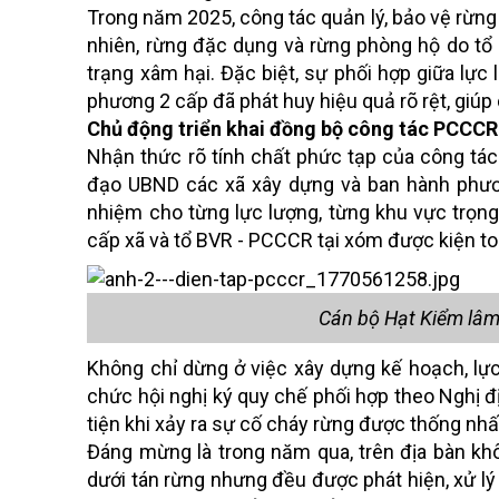
Trong năm 2025, công tác quản lý, bảo vệ rừng 
nhiên, rừng đặc dụng và rừng phòng hộ do tổ
trạng xâm hại. Đặc biệt, sự phối hợp giữa lự
phương 2 cấp đã phát huy hiệu quả rõ rệt, giúp
Chủ động triển khai đồng bộ công tác PCCCR
Nhận thức rõ tính chất phức tạp của công tá
đạo UBND các xã xây dựng và ban hành phươ
nhiệm cho từng lực lượng, từng khu vực trọn
cấp xã và tổ BVR - PCCCR tại xóm được kiện toà
Cán bộ Hạt Kiểm lâm
Không chỉ dừng ở việc xây dựng kế hoạch, lực
chức hội nghị ký quy chế phối hợp theo Nghị 
tiện khi xảy ra sự cố cháy rừng được thống nhất
Đáng mừng là trong năm qua, trên địa bàn khô
dưới tán rừng nhưng đều được phát hiện, xử lý 