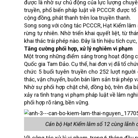
được là nhờ sự chủ động của lực lượng chuyên
truyền, phổ biến pháp luật về PCCCR được tổ
cộng đồng, phát thanh trên loa truyền thanh.
Song song với công tác PCCCR, Hạt Kiểm lâm s
rừng tự nhiên. Nhờ triển khai quyết liệt, từ t
khai thác trái phép nào. Đây là tín hiệu tích cự
Tăng cường phối hợp, xử lý nghiêm vi phạm
Một trong những điểm sáng trong hoạt động củ
Quốc gia Tam Đảo. Cụ thể, hai đơn vị đã tổ chức
chức 5 buổi tuyên truyền cho 252 lượt người
thác, vận chuyển, buôn bán lâm sản trái phép 
Nhờ sự phối hợp chặt chẽ, đồng bộ, trên địa
xảy ra tình trạng vi phạm pháp luật về lâm ng
phối hợp rõ ràng, bền vững.
Cán bộ Hạt Kiểm lâm số 12 cùng lãnh đ
Về công tác xử lý vi phạm, trong 6 tháng đầu n