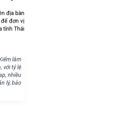
ên địa bàn
 để đơn vị
 tỉnh Thái
 Kiểm lâm
với tỷ lệ
ạp, nhiều
n lý, bảo