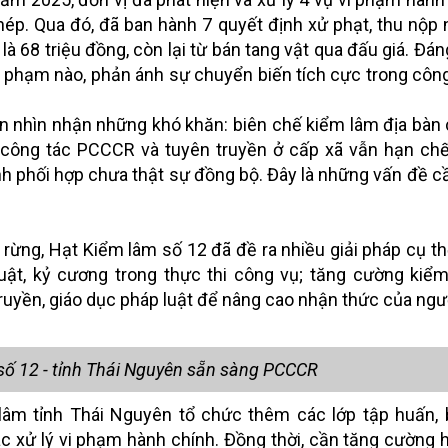
ép. Qua đó, đã ban hành 7 quyết định xử phạt, thu nộp
là 68 triệu đồng, còn lại từ bán tang vật qua đấu giá. Đán
 phạm nào, phản ánh sự chuyển biến tích cực trong côn
ắn nhìn nhận những khó khăn: biên chế kiểm lâm địa bà
ho công tác PCCCR và tuyên truyền ở cấp xã vẫn hạn ch
h phối hợp chưa thật sự đồng bộ. Đây là những vấn đề cầ
 rừng, Hạt Kiểm lâm số 12 đã đề ra nhiều giải pháp cụ th
 luật, kỷ cương trong thực thi công vụ; tăng cường kiểm 
uyền, giáo dục pháp luật để nâng cao nhận thức của ngư
số 12 - tỉnh Thái Nguyên sẵn sàng PCCCR
 lâm tỉnh Thái Nguyên tổ chức thêm các lớp tập huấn,
ác xử lý vi phạm hành chính. Đồng thời, cần tăng cường