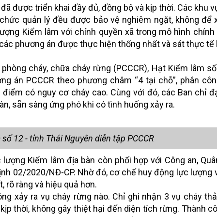
đã được triển khai đầy đủ, đồng bộ và kịp thời. Các khu v
 chức quản lý đều được bảo vệ nghiêm ngặt, không để x
c lượng Kiểm lâm với chính quyền xã trong mô hình chính
 các phương án được thực hiện thống nhất và sát thực tế
c phòng cháy, chữa cháy rừng (PCCCR), Hạt Kiểm lâm số
ng án PCCCR theo phương châm “4 tại chỗ”, phân công
g điểm có nguy cơ cháy cao. Cùng với đó, các Ban chỉ
n, sẵn sàng ứng phó khi có tình huống xảy ra.
 số 12 - tỉnh Thái Nguyên diễn tập PCCCR
 lượng Kiểm lâm địa bàn còn phối hợp với Công an, Quâ
định 02/2020/NĐ-CP. Nhờ đó, cơ chế huy động lực lượng
, rõ ràng và hiệu quả hơn.
ng xảy ra vụ cháy rừng nào. Chỉ ghi nhận 3 vụ cháy th
kịp thời, không gây thiệt hại đến diện tích rừng. Thành c