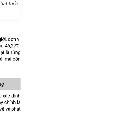
hát triển
ới, đơn vị
hủ 46,27%.
ại là rừng
hái mà còn
ng
c xác định
y chính là
vệ và phát