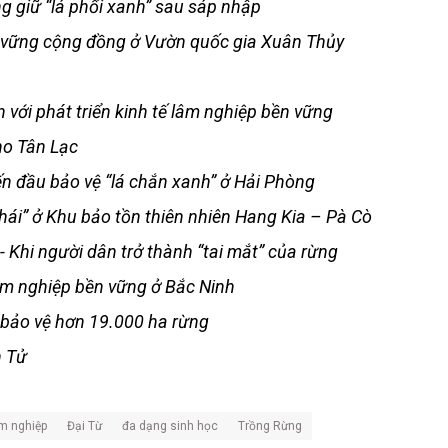
ng giữ “lá phổi xanh” sau sáp nhập
ền vững cộng đồng ở Vườn quốc gia Xuân Thủy
 với phát triển kinh tế lâm nghiệp bền vững
ho Tân Lạc
n đầu bảo vệ “lá chắn xanh” ở Hải Phòng
thái” ở Khu bảo tồn thiên nhiên Hang Kia – Pà Cò
- Khi người dân trở thành “tai mắt” của rừng
 lâm nghiệp bền vững ở Bắc Ninh
m bảo vệ hơn 19.000 ha rừng
n Tử
m nghiệp
Đại Từ
đa dạng sinh học
Trồng Rừng