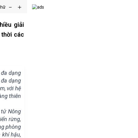
chữ
iều giải
 thời các
m đa dạng
n đa dạng
m, với hệ
àng thiên
n tử Nông
iển rừng,
ừng phòng
 khí hậu,