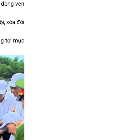
o động ven
ội, xóa đói
g tới mục