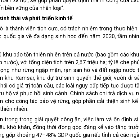
a toàn xã hội, sẽ góp phần quyết định thành công của cá
ển bền vững của nhân loại”.
inh thái và phát triển kinh tế
trò là thành viên tích cực, có trách nhiệm trong thực hiệ
ợc quốc gia về đa dạng sinh học đến năm 2030, tầm nh
0 khu bảo tồn thiên nhiên trên cả nước (bao gồm các kh
nước), với tổng diện tích trên 2,67 triệu ha; tỷ lệ che p
n trọng như rừng ngập mặn, rạn san hô và đất ngập nước
 khu Ramsar, khu dự trữ sinh quyển thế giới, vườn di 
ái có giá trị toàn cầu, các loài nguy cấp tiếp tục được 
u hộ và phục hồi sinh cảnh. Chính sách chi trả dịch vụ 
 cho công tác bảo vệ rừng, góp phần cải thiện sinh k
thiên nhiên.
an trọng trong giải quyết công ăn, việc làm và ổn định s
hiều khó khăn, đồng thời đóng góp đáng kể vào tăng trưở
đóng góp khoảng 47–48% GDP quốc gia nếu tính cả các ngà