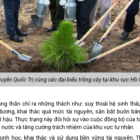
yễn Quốc Trị cùng các đại biểu trồng cây tại khu vực Hồ
g thắn chỉ ra những thách như: suy thoái hệ sinh thái
dương, khai thác quá mức tài nguyên, săn bắt buôn bán
í hậu. Thực trạng này đòi hỏi sự vào cuộc đồng bộ của to
hà nước và tăng cường trách nhiệm của khu vực tư nhân.
nh học, khai thác và sử dụng bền vững tài nguyên, T