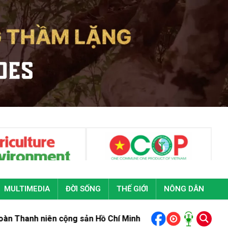
MULTIMEDIA
ĐỜI SỐNG
THẾ GIỚI
NÔNG DÂN
n cộng sản Hồ Chí Minh lần thứ XIII
Bộ trưởng Trịnh Việt Hù