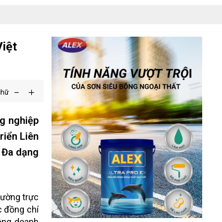
Việt
chữ
ng nghiệp
riển Liên
ế Đa dạng
hường trực
c đồng chí
đồng doanh