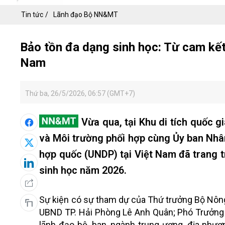
Tin tức
Lãnh đạo Bộ NN&MT
Bảo tồn đa dạng sinh học: Từ cam kết
Nam
Thứ ba, 26/5/2026, 06:57 (GMT+7)
Vừa qua, tại Khu di tích quốc g
và Môi trường phối hợp cùng Ủy ban Nhân
hợp quốc (UNDP) tại Việt Nam đã trang 
sinh học năm 2026.
Sự kiện có sự tham dự của Thứ trưởng Bộ Nông
UBND TP. Hải Phòng Lê Anh Quân; Phó Trưởng 
lãnh đạo bộ, ban, ngành trung ương, địa phươ