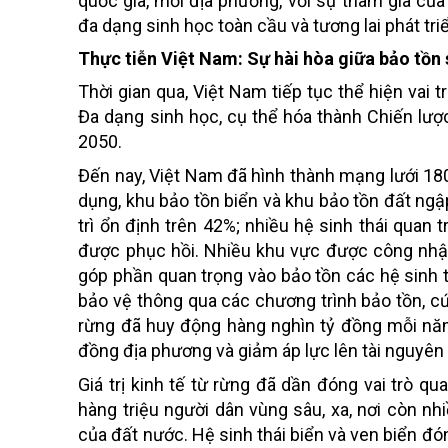
quốc gia, mỗi địa phương, với sự tham gia củ
đa dạng sinh học toàn cầu và tương lai phát tri
Thực tiễn Việt Nam: Sự hài hòa giữa bảo tồn s
Thời gian qua, Việt Nam tiếp tục thể hiện vai 
Đa dạng sinh học, cụ thể hóa thành Chiến lư
2050.
Đến nay, Việt Nam đã hình thành mạng lưới 18
dụng, khu bảo tồn biển và khu bảo tồn đất ngập 
trì ổn định trên 42%; nhiều hệ sinh thái qua
được phục hồi. Nhiều khu vực được công nhận
góp phần quan trọng vào bảo tồn các hệ sinh th
bảo vệ thông qua các chương trình bảo tồn, cứ
rừng đã huy động hàng nghìn tỷ đồng mỗi năm
đồng địa phương và giảm áp lực lên tài nguyên 
Giá trị kinh tế từ rừng đã dần đóng vai trò qu
hàng triệu người dân vùng sâu, xa, nơi còn n
của đất nước. Hệ sinh thái biển và ven biển 