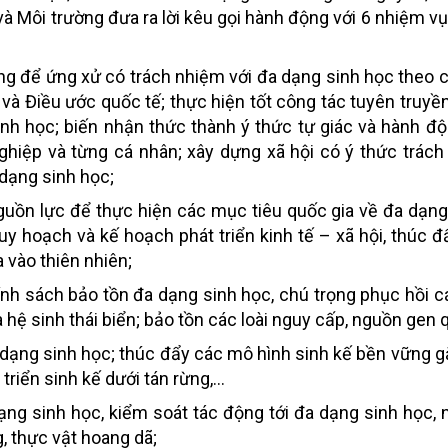
 Môi trường đưa ra lời kêu gọi hành động với 6 nhiệm vụ,
ộng để ứng xử có trách nhiệm với đa dạng sinh học theo 
và Điều ước quốc tế; thực hiện tốt công tác tuyên truyền
h học; biến nhận thức thành ý thức tự giác và hành độ
ghiệp và từng cá nhân; xây dựng xã hội có ý thức trách 
 dạng sinh học;
 nguồn lực để thực hiện các mục tiêu quốc gia về đa dạng
y hoạch và kế hoạch phát triển kinh tế – xã hội, thúc 
a vào thiên nhiên;
chính sách bảo tồn đa dạng sinh học, chú trọng phục hồi c
và hệ sinh thái biển; bảo tồn các loài nguy cấp, nguồn gen 
a dạng sinh học; thúc đẩy các mô hình sinh kế bền vững g
 triển sinh kế dưới tán rừng,…
dạng sinh học, kiểm soát tác động tới đa dạng sinh học,
g, thực vật hoang dã;