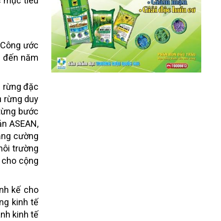
c mục tiêu
n Công ước
ìn đến năm
u rừng đặc
hủ rừng duy
 từng bước
sản ASEAN,
tăng cường
môi trường
ế cho cộng
inh kế cho
ng kinh tế
nh kinh tế