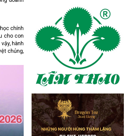
 học chính
ậu cho con
 vậy, hành
yệt chủng,