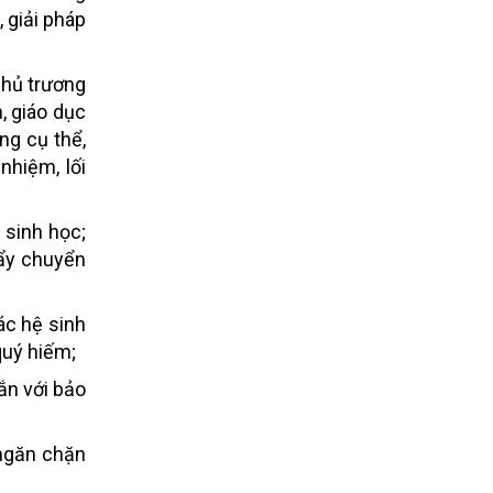
 giải pháp
chủ trương
, giáo dục
ng cụ thể,
nhiệm, lối
 sinh học;
đẩy chuyển
ác hệ sinh
quý hiếm;
ắn với bảo
 ngăn chặn