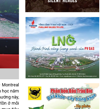
– Montreal
nh học năm
hướng này,
 tồn ở mỗi