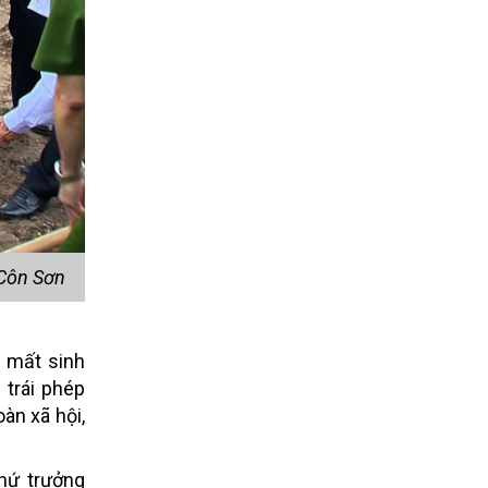
 Côn Sơn
, mất sinh
 trái phép
àn xã hội,
hứ trưởng