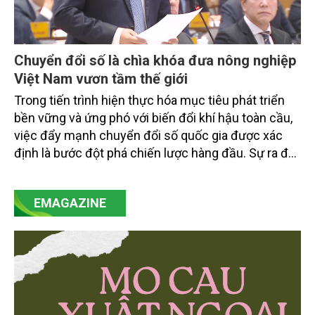
Chuyển đổi số là chìa khóa đưa nông nghiệp
Việt Nam vươn tầm thế giới
Trong tiến trình hiện thực hóa mục tiêu phát triển
bền vững và ứng phó với biến đổi khí hậu toàn cầu,
việc đẩy mạnh chuyển đổi số quốc gia được xác
định là bước đột phá chiến lược hàng đầu. Sự ra đời
của Nghị quyết số 57-NQ/TW đã trở thành động lực
mạnh mẽ, thúc đẩy quá trình cải cách toàn diện,
EMAGAZINE
minh bạch hóa chuỗi cung ứng và nâng cao hiệu
quả quản lý môi trường, đặc biệt trong hai lĩnh vực
then chốt là nông nghiệp và môi trường.