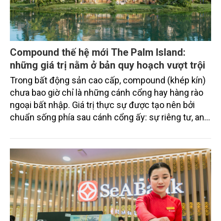
Compound thế hệ mới The Palm Island:
những giá trị nằm ở bản quy hoạch vượt trội
Trong bất động sản cao cấp, compound (khép kín)
chưa bao giờ chỉ là những cánh cổng hay hàng rào
ngoại bất nhập. Giá trị thực sự được tạo nên bởi
chuẩn sống phía sau cánh cổng ấy: sự riêng tư, an
ninh, cộng đồng cư dân tinh hoa và hệ tiện ích, dịch
vụ được thiết kế dành riêng cho họ.