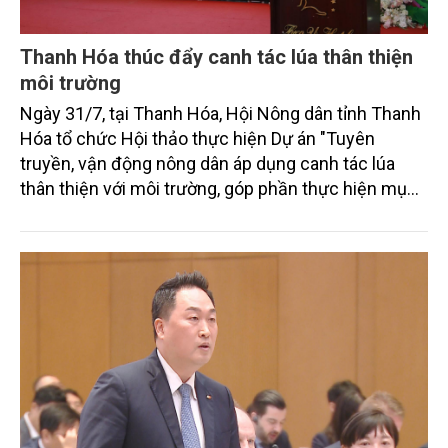
Thanh Hóa thúc đẩy canh tác lúa thân thiện
môi trường
Ngày 31/7, tại Thanh Hóa, Hội Nông dân tỉnh Thanh
Hóa tổ chức Hội thảo thực hiện Dự án "Tuyên
truyền, vận động nông dân áp dụng canh tác lúa
thân thiện với môi trường, góp phần thực hiện mục
tiêu phát thải ròng bằng 0 vào năm 2050". Chương
trình thu hút sự tham gia của đông đảo đại biểu đến
từ các cơ quan quản lý nhà nước, đơn vị nghiên cứu,
doanh nghiệp, hợp tác xã và nông dân đang trực
tiếp triển khai mô hình sản xuất lúa phát thải thấp.