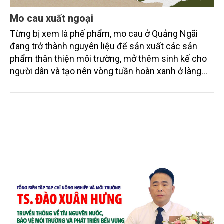
Mo cau xuất ngoại
Từng bị xem là phế phẩm, mo cau ở Quảng Ngãi
đang trở thành nguyên liệu để sản xuất các sản
phẩm thân thiện môi trường, mở thêm sinh kế cho
người dân và tạo nên vòng tuần hoàn xanh ở làng
quê. Trải qua chặng đường dài (từ 2020 đến nay),
chén, dĩa... từ mo cau đã được thị trường trong nước
và quốc tế đón nhận.