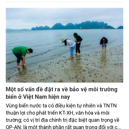
rơm, rạ… đã góp phần nâng cao năng suất, chất
lượng nông sản đồng thời bảo vệ môi trường.
Một số vấn đề đặt ra về bảo vệ môi trường
biển ở Việt Nam hiện nay
Vùng biển nước ta có điều kiện tự nhiên và TNTN
thuận lợi cho phát triển KT-XH, văn hóa và môi
trường; có vị trí địa chính trị đặc biệt quan trọng về
QP-AN; là một thành phần rất quan trọng đối với các