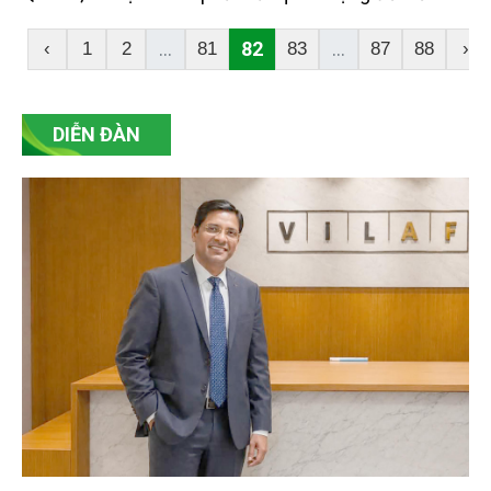
quá trình phát triển tự nhiên, các hoạt động sản
xuất và du lịch của nhân dân từ bao đời nay. Tuy
...
82
...
‹
1
2
81
83
87
88
›
nhiên, vấn đề ô nhiễm biển ở Việt Nam hiện nay
đang nằm ở mức báo động đỏ, gây ra những thiệt
hại nghiêm trọng đến sự phát triển KT-XH đất nước,
DIỄN ĐÀN
đặt ra nhiều vấn đề phức tạp liên quan đến an ninh
quốc gia.