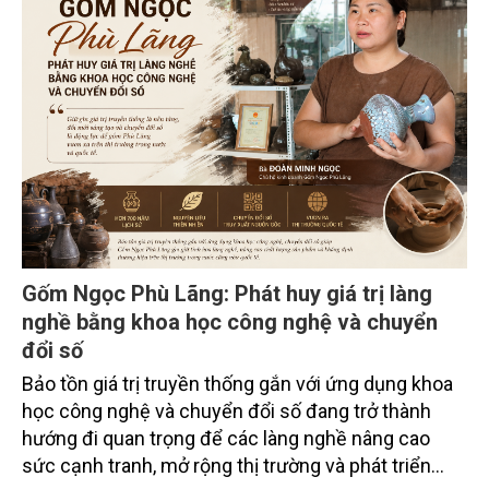
hút sự tham gia của hơn 100 đại biểu là lãnh đạo
các đơn vị thuộc Bộ Nông nghiệp và Môi trường,
chuyên gia, nhà khoa học, Sở Nông nghiệp và Môi
trường tỉnh Lai Châu và đại diện các cơ quan đơn vị
doanh nghiệp ở các tỉnh miền núi phía Bắc.
Gốm Ngọc Phù Lãng: Phát huy giá trị làng
nghề bằng khoa học công nghệ và chuyển
đổi số
Bảo tồn giá trị truyền thống gắn với ứng dụng khoa
học công nghệ và chuyển đổi số đang trở thành
hướng đi quan trọng để các làng nghề nâng cao
sức cạnh tranh, mở rộng thị trường và phát triển