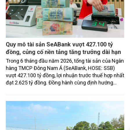
Quy mô tài sản SeABank vượt 427.100 tỷ
đồng, củng cố nền tảng tăng trưởng dài hạn
Trong 6 tháng đầu năm 2026, tổng tài sản của Ngân
hàng TMCP Đông Nam Á (SeABank, HOSE: SSB)
vượt 427.100 tỷ đồng, lợi nhuận trước thuế hợp nhất
đạt 2.625 tỷ đồng. Đồng hành cùng định hướng
giảm mặt bằng lãi suất để hỗ trợ nền kinh tế,
SeABank tiếp tục duy trì hoạt động hiệu quả, mở
rộng tín dụng, củng cố nguồn vốn và đảm bảo các
chỉ tiêu an toàn.