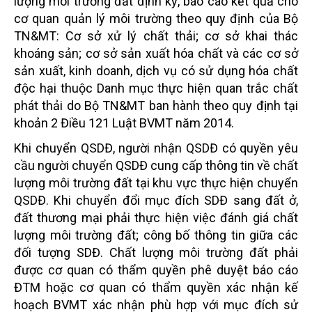
lượng môi trường đất định kỳ, báo cáo kết quả cho
cơ quan quản lý môi trường theo quy định của Bộ
TN&MT: Cơ sở xử lý chất thải; cơ sở khai thác
khoáng sản; cơ sở sản xuất hóa chất và các cơ sở
sản xuất, kinh doanh, dịch vụ có sử dụng hóa chất
độc hại thuộc Danh mục thực hiện quan trắc chất
phát thải do Bộ TN&MT ban hành theo quy định tại
khoản 2 Điều 121 Luật BVMT năm 2014.
Khi chuyển QSDĐ, người nhận QSDĐ có quyền yêu
cầu người chuyển QSDĐ cung cấp thông tin về chất
lượng môi trường đất tại khu vực thực hiện chuyển
QSDĐ. Khi chuyển đổi mục đích SDĐ sang đất ở,
đất thương mại phải thực hiện việc đánh giá chất
lượng môi trường đất; công bố thông tin giữa các
đối tượng SDĐ. Chất lượng môi trường đất phải
được cơ quan có thẩm quyền phê duyệt báo cáo
ĐTM hoặc cơ quan có thẩm quyền xác nhận kế
hoạch BVMT xác nhận phù hợp với mục đích sử