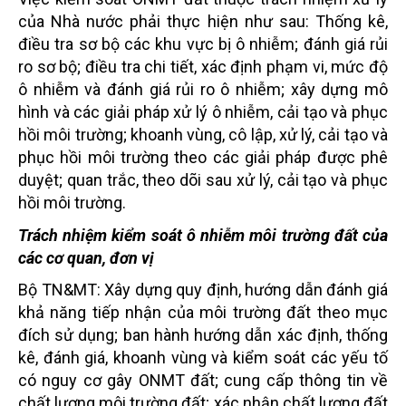
của Nhà nước phải thực hiện như sau: Thống kê,
điều tra sơ bộ các khu vực bị ô nhiễm; đánh giá rủi
ro sơ bộ; điều tra chi tiết, xác định phạm vi, mức độ
ô nhiễm và đánh giá rủi ro ô nhiễm; xây dựng mô
hình và các giải pháp xử lý ô nhiễm, cải tạo và phục
hồi môi trường; khoanh vùng, cô lập, xử lý, cải tạo và
phục hồi môi trường theo các giải pháp được phê
duyệt; quan trắc, theo dõi sau xử lý, cải tạo và phục
hồi môi trường.
Trách nhiệm kiểm soát ô nhiễm môi trường đất của
các cơ quan, đơn vị
Bộ TN&MT: Xây dựng quy định, hướng dẫn đánh giá
khả năng tiếp nhận của môi trường đất theo mục
đích sử dụng; ban hành hướng dẫn xác định, thống
kê, đánh giá, khoanh vùng và kiểm soát các yếu tố
có nguy cơ gây ONMT đất; cung cấp thông tin về
chất lượng môi trường đất; xác nhận chất lượng đất