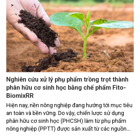
sinh kế của người dân như: Bắt cá, bắt ong, khai
thác mai dương, tràm, chăn nuôi và các tác động
của nó đến vườn quốc gia (VQG). Cùng với việc xâm
nhập này người dân cũng gây ra những hệ lụy tiêu
cực cho VQG như cháy rừng do tàn thuốc hoặc do
bắt ong, hoặc ô nhiễm môi trường do rác thải nhựa
trong quá trình xâm nhập để lại. Ngoài ra, trong
nghiên cứu còn sử dụng phần mềm MapInfo để xây
dựng bản đồ thể hiện con đường xâm nhập và các
vị trí bị người dân khai thác tài nguyên một cách
Nghiên cứu xử lý phụ phẩm trồng trọt thành
thường xuyên.
phân hữu cơ sinh học bằng chế phẩm Fito-
BiomixRR
Hiện nay, nền nông nghiệp đang hướng tới mục tiêu
an toàn và bền vững. Do vậy, chiến lược sử dụng
phân hữu cơ sinh học (PHCSH) làm từ phụ phẩm
nông nghiệp (PPTT) được sản xuất từ các nguồn
nguyên liệu hữu cơ khác nhau trên đồng ruộng như