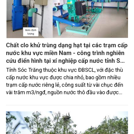
cũng nhận thấy lũ đã bổ sung các chất ô nhiễm cho
Vườn. Nghiên cứu cũng cho thấy việc quản lý nước
ở các khu chủ yếu nhằm vào quản lý cống để bảo
đảm lượng nước trong Vườn hạn chế cháy rừng. Với
việc quản lý nước như vậy, Vườn có thể cung cấp
khoảng 10 triệu m3 nước sau lũ cho địa phương.
Chất clo khử trùng dạng hạt tại các trạm cấp
nước khu vực miền Nam - công trình nghiên
cứu điển hình tại xí nghiệp cấp nước tỉnh Sóc
Trăng
Tỉnh Sóc Trăng thuộc khu vực ĐBSCL, với đặc thù
cấp nước khu vực được chia nhỏ, bao gồm nhiều
trạm cấp nước riêng lẻ, công suất từ vài chục đến
vài trăm m3/ngđ, nguồn nước thô đầu vào được
cấp từ nguồn nước ngầm mạch sâu, chất lượng
nước thô ổn định, tuy nhiên cần xử lý qua các giai
đoạn tùy thuộc vào từng khu vực, đặc biệt bắt buộc
trải qua giai đoạn khử trùng trước khi nước được
cấp đến hộ tiêu thụ. Việc đầu tư hệ thống khử trùng