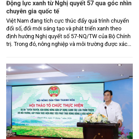
Động lực xanh từ Nghị quyết 57 qua góc nhìn
chuyên gia quốc tế
Việt Nam đang tích cực thúc đẩy quá trình chuyển
đổi số, đổi mới sáng tạo và phát triển xanh theo
định hướng Nghị quyết số 57-NQ/TW của Bộ Chính
trị. Trong đó, nông nghiệp và môi trường được xác
định là hai lĩnh vực trọng điểm chịu tác động sâu
sắc bởi các tiến bộ công nghệ và cam kết bền vững
toàn cầu, đặc biệt là mục tiêu đưa phát thải ròng
bằng 0 (Net-Zero) vào năm 2050.