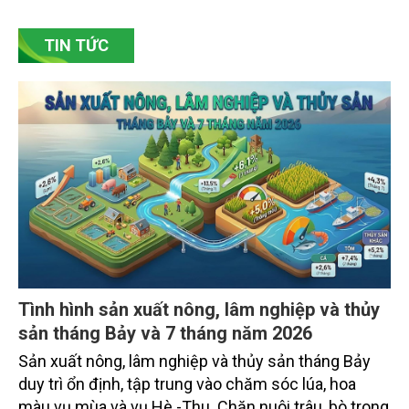
bền vững. Tại làng gốm Phù Lãng, xã Phù Lãng, tỉnh
Bắc Ninh, nhiều nghệ nhân và cơ sở sản xuất đã
TIN TỨC
chủ động đổi mới tư duy, đầu tư công nghệ, xây
dựng thương hiệu trên nền tảng giá trị truyền thống.
Tình hình sản xuất nông, lâm nghiệp và thủy
sản tháng Bảy và 7 tháng năm 2026
Sản xuất nông, lâm nghiệp và thủy sản tháng Bảy
duy trì ổn định, tập trung vào chăm sóc lúa, hoa
màu vụ mùa và vụ Hè -Thu. Chăn nuôi trâu, bò trong