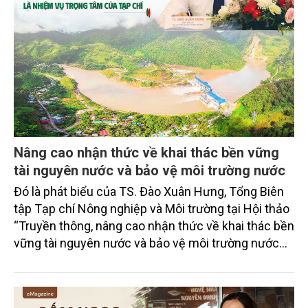
Nâng cao nhận thức về khai thác bền vững
tài nguyên nước và bảo vệ môi trường nước
Đó là phát biểu của TS. Đào Xuân Hưng, Tổng Biên
tập Tạp chí Nông nghiệp và Môi trường tại Hội thảo
“Truyền thông, nâng cao nhận thức về khai thác bền
vững tài nguyên nước và bảo vệ môi trường nước
xuyên biên giới” do Tạp chí Nông nghiệp và Môi
trường phối hợp với Sở Nông nghiệp và Môi trường
tỉnh Lai Châu tổ chức ngày 10/7/2026. Hội thảo thu