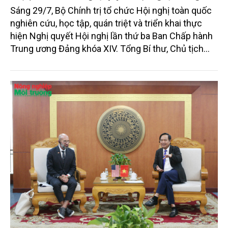
ương 3, khóa XIV
Sáng 29/7, Bộ Chính trị tổ chức Hội nghị toàn quốc
nghiên cứu, học tập, quán triệt và triển khai thực
hiện Nghị quyết Hội nghị lần thứ ba Ban Chấp hành
Trung ương Đảng khóa XIV. Tổng Bí thư, Chủ tịch
nước Tô Lâm đã có bài phát biểu chỉ đạo quan
trọng. Tạp chí Nông nghiệp và Môi trường trân trọng
giới thiệu toàn văn bài phát biểu của đồng chí Tổng
Bí thư, Chủ tịch nước.