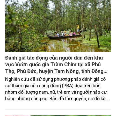
bằng clo dạng khí hóa lỏng đến từng trạm cấp nước
nhỏ lẻ là không hiệu quả, chi phí đầu tư ban đầu lớn,
dễ dàng xảy ra sự cố nguy hại, từ đó phương án
châm clo dạng hạt được nghiên cứu thực hiện.
Hiện nay, chưa có nghiên cứu thực hiện phương
pháp châm clo dạng hạt trực tiếp tại các trạm cấp
nước, nghiên cứu được thực hiện tại trạm cấp nước
Mỹ Xuyên 2, tỉnh Sóc Trăng, công suất cấp nước
đạt 2.000 m3/ngđ. Mô hình thực hiện bao gồm hệ
Đánh giá tác động của người dân đến khu
thống pha trộn clo dạng hạt, đồng hồ cơ phát xung,
vực Vườn quốc gia Tràm Chim tại xã Phú
bơm định lượng. Dung dịch clo 2% từ hệ thống pha
Thọ, Phú Đức, huyện Tam Nông, tỉnh Đồng
trộn clo dạng hạt được châm
Tháp
Nghiên cứu đã sử dụng phương pháp đánh giá có
sự tham gia của cộng đồng (PRA) dựa trên bốn
nhóm đối tượng nam, nữ, trẻ em và người nhập cư
bằng những công cụ: Bản đồ tài nguyên, sơ đồ lát
cắt, phỏng vấn bán cấu trúc, đánh giá xếp hạng, lịch
thời vụ. Kết quả nghiên cứu xác định các hoạt động