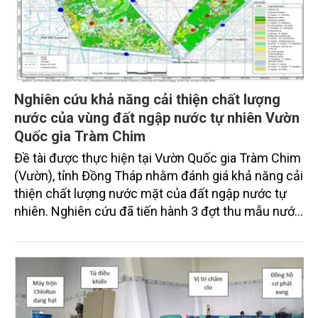
Nghiên cứu khả năng cải thiện chất lượng
nước của vùng đất ngập nước tự nhiên Vườn
Quốc gia Tràm Chim
Đề tài được thực hiện tại Vườn Quốc gia Tràm Chim
(Vườn), tỉnh Đồng Tháp nhằm đánh giá khả năng cải
thiện chất lượng nước mặt của đất ngập nước tự
nhiên. Nghiên cứu đã tiến hành 3 đợt thu mẫu nước
(đầu mùa lũ, giữa lũ và sau lũ) ở hai khu vực bên
trong và ngoài Vườn quốc gia thông qua các chỉ số
pH, DO, EC, BOD5, COD, NO3-, TN, TP, TSS và
Coliforms. Kết quả cho thấy khu đất ngập nước có
xu hướng điều hòa các chất ô nhiễm với phần lớn
nồng độ các chỉ số ô nhiễm giảm sau lũ. Đồng thời,