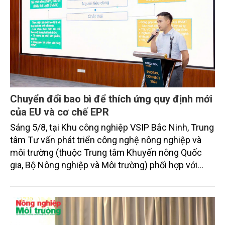
Chuyển đổi bao bì để thích ứng quy định mới
của EU và cơ chế EPR
Sáng 5/8, tại Khu công nghiệp VSIP Bắc Ninh, Trung
tâm Tư vấn phát triển công nghệ nông nghiệp và
môi trường (thuộc Trung tâm Khuyến nông Quốc
gia, Bộ Nông nghiệp và Môi trường) phối hợp với
Informa Markets Vietnam tổ chức Hội thảo
"Chuyển đổi bao bì: Sẵn sàng cho quy định EU
(PPWR) hiệu lực tháng 8/2026 và cơ chế EPR". Hội
thảo thu hút sự tham gia của đại diện cơ quan quản