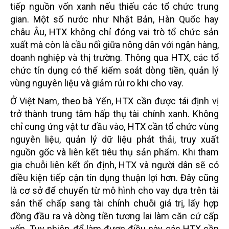
tiếp nguồn vốn xanh nếu thiếu các tổ chức trung
gian. Một số nước như Nhật Bản, Hàn Quốc hay
châu Âu, HTX không chỉ đóng vai trò tổ chức sản
xuất mà còn là cầu nối giữa nông dân với ngân hàng,
doanh nghiệp và thị trường. Thông qua HTX, các tổ
chức tín dụng có thể kiểm soát dòng tiền, quản lý
vùng nguyên liệu và giảm rủi ro khi cho vay.
Ở Việt
Nam
, theo bà Yến, HTX cần được tái định vị
trở thành trung tâm hấp thụ tài chính xanh. Không
chỉ cung ứng vật tư đầu vào, HTX cần tổ chức vùng
nguyên liệu, quản lý dữ liệu phát thải, truy xuất
nguồn gốc và liên kết tiêu thụ sản phẩm. Khi tham
gia chuỗi liên kết ổn định, HTX và người dân sẽ có
điều kiện tiếp cận tín dụng thuận lợi hơn. Đây cũng
là cơ sở để chuyển từ mô hình cho vay dựa trên tài
sản thế chấp sang tài chính chuỗi giá trị, lấy hợp
đồng đầu ra và dòng tiền tương lai làm căn cứ cấp
vốn. Tuy nhiên, để làm được điều này, các HTX cần