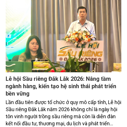
lý, chuyên gia, hiệp hội ngành hàng và đông đảo
doanh nghiệp nhằm cập nhật những quy định mới
về quản lý bao bì, thúc đẩy chuyển đổi xanh và nâng
cao năng lực cạnh tranh của doanh nghiệp Việt
Nam trong bối cảnh hội nhập quốc tế.
Lễ hội Sầu riêng Đắk Lắk 2026: Nâng tầm
ngành hàng, kiến tạo hệ sinh thái phát triển
bền vững
Lần đầu tiên được tổ chức ở quy mô cấp tỉnh, Lễ hội
Sầu riêng Đắk Lắk năm 2026 không chỉ là ngày hội
tôn vinh người trồng sầu riêng mà còn là diễn đàn
kết nối đầu tư, thương mại, du lịch và phát triển