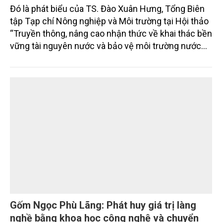
Đó là phát biểu của TS. Đào Xuân Hưng, Tổng Biên
tập Tạp chí Nông nghiệp và Môi trường tại Hội thảo
“Truyền thông, nâng cao nhận thức về khai thác bền
vững tài nguyên nước và bảo vệ môi trường nước
xuyên biên giới” do Tạp chí Nông nghiệp và Môi
trường phối hợp với Sở Nông nghiệp và Môi trường
tỉnh Lai Châu tổ chức ngày 10/7/2026. Hội thảo thu
hút sự tham gia của hơn 100 đại biểu là lãnh đạo
các đơn vị thuộc Bộ Nông nghiệp và Môi trường,
chuyên gia, nhà khoa học, Sở Nông nghiệp và Môi
trường tỉnh Lai Châu và đại diện các cơ quan đơn vị
doanh nghiệp ở các tỉnh miền núi phía Bắc.