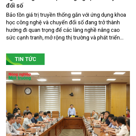
Gốm Ngọc Phù Lãng: Phát huy giá trị làng
nghề bằng khoa học công nghệ và chuyển
đổi số
Bảo tồn giá trị truyền thống gắn với ứng dụng khoa
học công nghệ và chuyển đổi số đang trở thành
hướng đi quan trọng để các làng nghề nâng cao
sức cạnh tranh, mở rộng thị trường và phát triển
bền vững. Tại làng gốm Phù Lãng, xã Phù Lãng, tỉnh
Bắc Ninh, nhiều nghệ nhân và cơ sở sản xuất đã
TIN TỨC
chủ động đổi mới tư duy, đầu tư công nghệ, xây
dựng thương hiệu trên nền tảng giá trị truyền thống.