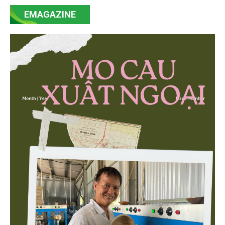
mạnh mẽ, thúc đẩy quá trình cải cách toàn diện,
EMAGAZINE
minh bạch hóa chuỗi cung ứng và nâng cao hiệu
quả quản lý môi trường, đặc biệt trong hai lĩnh vực
then chốt là nông nghiệp và môi trường.