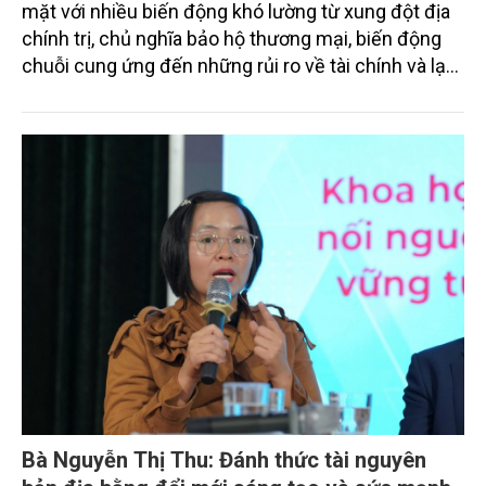
mặt với nhiều biến động khó lường từ xung đột địa
chính trị, chủ nghĩa bảo hộ thương mại, biến động
chuỗi cung ứng đến những rủi ro về tài chính và lạm
phát. Mục tiêu tăng trưởng kinh tế ở mức hai con số
của Việt Nam không chỉ đòi hỏi quyết tâm chính trị
cao mà còn cần những chính sách hỗ trợ đủ mạnh,
đặc biệt là chính sách tín dụng đối với khu vực
doanh nghiệp.
Bà Nguyễn Thị Thu: Đánh thức tài nguyên