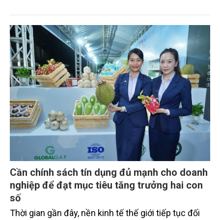
chuỗi giá trị ngành hàng. Với chủ đề "Sầu riêng Đắk
Lắk - Kết nối vươn xa", chuỗi 17 hoạt động của lễ hội
được kỳ vọng tạo động lực quảng bá thương hiệu,
mở rộng thị trường xuất khẩu và từng bước hình
thành hệ sinh thái sầu riêng phát triển bền vững.
Cần chính sách tín dụng đủ mạnh cho doanh
nghiệp để đạt mục tiêu tăng trưởng hai con
số
Thời gian gần đây, nền kinh tế thế giới tiếp tục đối