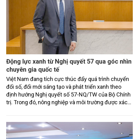
Động lực xanh từ Nghị quyết 57 qua góc nhìn
chuyên gia quốc tế
Việt Nam đang tích cực thúc đẩy quá trình chuyển
đổi số, đổi mới sáng tạo và phát triển xanh theo
định hướng Nghị quyết số 57-NQ/TW của Bộ Chính
trị. Trong đó, nông nghiệp và môi trường được xác
định là hai lĩnh vực trọng điểm chịu tác động sâu
sắc bởi các tiến bộ công nghệ và cam kết bền vững
toàn cầu, đặc biệt là mục tiêu đưa phát thải ròng
bằng 0 (Net-Zero) vào năm 2050.