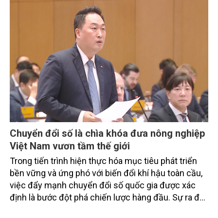
từ các cơ quan quản lý nhà nước, đơn vị nghiên cứu,
doanh nghiệp, hợp tác xã và nông dân đang trực
tiếp triển khai mô hình sản xuất lúa phát thải thấp.
Chuyển đổi số là chìa khóa đưa nông nghiệp
Việt Nam vươn tầm thế giới
Trong tiến trình hiện thực hóa mục tiêu phát triển
bền vững và ứng phó với biến đổi khí hậu toàn cầu,
việc đẩy mạnh chuyển đổi số quốc gia được xác
định là bước đột phá chiến lược hàng đầu. Sự ra đời
của Nghị quyết số 57-NQ/TW đã trở thành động lực