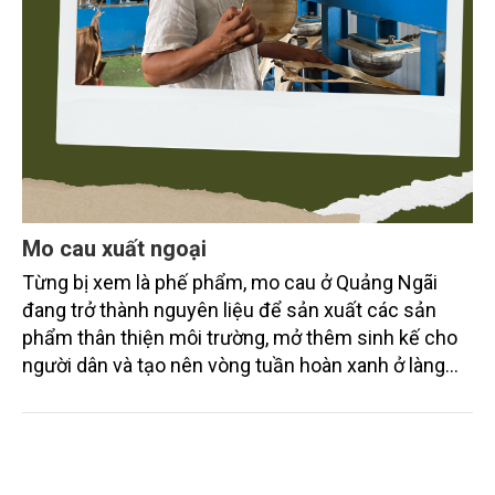
Mo cau xuất ngoại
Từng bị xem là phế phẩm, mo cau ở Quảng Ngãi
đang trở thành nguyên liệu để sản xuất các sản
phẩm thân thiện môi trường, mở thêm sinh kế cho
người dân và tạo nên vòng tuần hoàn xanh ở làng
quê. Trải qua chặng đường dài (từ 2020 đến nay),
chén, dĩa... từ mo cau đã được thị trường trong nước
và quốc tế đón nhận.