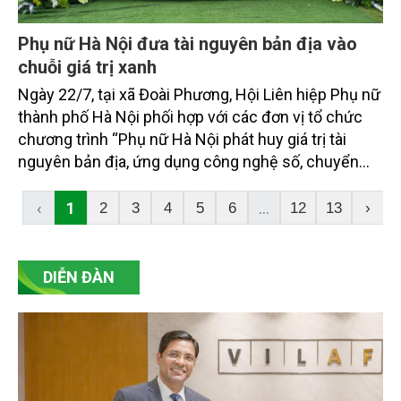
Phụ nữ Hà Nội đưa tài nguyên bản địa vào
chuỗi giá trị xanh
Ngày 22/7, tại xã Đoài Phương, Hội Liên hiệp Phụ nữ
thành phố Hà Nội phối hợp với các đơn vị tổ chức
chương trình “Phụ nữ Hà Nội phát huy giá trị tài
nguyên bản địa, ứng dụng công nghệ số, chuyển
đổi xanh trong kinh tế tập thể”. Sự kiện không chỉ
tạo diễn đàn kết nối các mô hình kinh tế do phụ nữ
‹
1
...
2
3
4
5
6
12
13
›
làm chủ, mà còn đánh dấu sự ra đời của Hợp tác xã
Du lịch chăm sóc sức khỏe và phát triển nông dược
Ba Vì GREEN - mô hình liên kết sản xuất, dịch vụ và
DIỄN ĐÀN
du lịch dựa trên thế mạnh thiên nhiên, văn hóa của
địa phương.