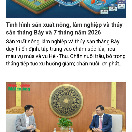
Tình hình sản xuất nông, lâm nghiệp và thủy
sản tháng Bảy và 7 tháng năm 2026
Sản xuất nông, lâm nghiệp và thủy sản tháng Bảy
duy trì ổn định, tập trung vào chăm sóc lúa, hoa
màu vụ mùa và vụ Hè -Thu. Chăn nuôi trâu, bò trong
tháng tiếp tục xu hướng giảm; chăn nuôi lợn phát
triển ổn định; chăn nuôi gia cầm duy trì đà tăng
trưởng khá. Diện tích rừng trồng mới và sản lượng
thủy sản đều tăng nhẹ.