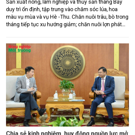
Sản xuất nông, lâm nghiệp và thủy sản tháng Bảy
duy trì ổn định, tập trung vào chăm sóc lúa, hoa
màu vụ mùa và vụ Hè -Thu. Chăn nuôi trâu, bò trong
tháng tiếp tục xu hướng giảm; chăn nuôi lợn phát
triển ổn định; chăn nuôi gia cầm duy trì đà tăng
trưởng khá. Diện tích rừng trồng mới và sản lượng
thủy sản đều tăng nhẹ.
Chia sẻ kinh nghiệm, huy động nguồn lực mở