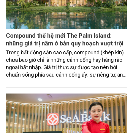
Compound thế hệ mới The Palm Island:
những giá trị nằm ở bản quy hoạch vượt trội
Trong bất động sản cao cấp, compound (khép kín)
chưa bao giờ chỉ là những cánh cổng hay hàng rào
ngoại bất nhập. Giá trị thực sự được tạo nên bởi
chuẩn sống phía sau cánh cổng ấy: sự riêng tư, an
ninh, cộng đồng cư dân tinh hoa và hệ tiện ích, dịch
vụ được thiết kế dành riêng cho họ.