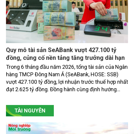
Quy mô tài sản SeABank vượt 427.100 tỷ
đồng, củng cố nền tảng tăng trưởng dài hạn
Trong 6 tháng đầu năm 2026, tổng tài sản của Ngân
hàng TMCP Đông Nam Á (SeABank, HOSE: SSB)
vượt 427.100 tỷ đồng, lợi nhuận trước thuế hợp nhất
đạt 2.625 tỷ đồng. Đồng hành cùng định hướng
giảm mặt bằng lãi suất để hỗ trợ nền kinh tế,
SeABank tiếp tục duy trì hoạt động hiệu quả, mở
TÀI NGUYÊN
rộng tín dụng, củng cố nguồn vốn và đảm bảo các
chỉ tiêu an toàn.