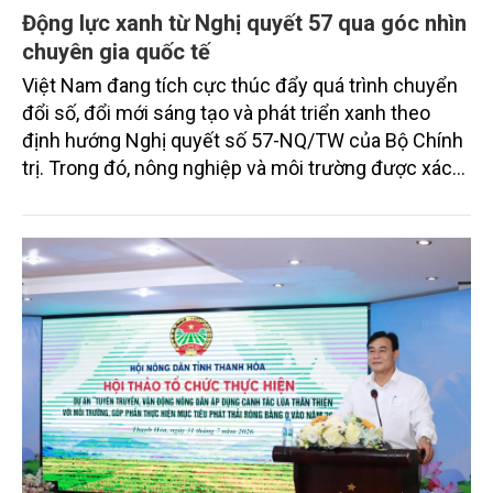
Động lực xanh từ Nghị quyết 57 qua góc nhìn
chuyên gia quốc tế
Việt Nam đang tích cực thúc đẩy quá trình chuyển
đổi số, đổi mới sáng tạo và phát triển xanh theo
định hướng Nghị quyết số 57-NQ/TW của Bộ Chính
trị. Trong đó, nông nghiệp và môi trường được xác
định là hai lĩnh vực trọng điểm chịu tác động sâu
sắc bởi các tiến bộ công nghệ và cam kết bền vững
toàn cầu, đặc biệt là mục tiêu đưa phát thải ròng
bằng 0 (Net-Zero) vào năm 2050.