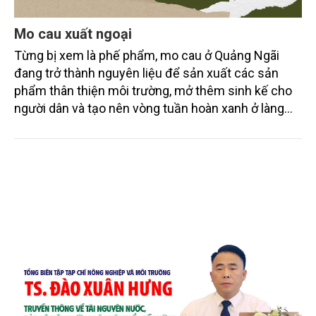
Mo cau xuất ngoại
Từng bị xem là phế phẩm, mo cau ở Quảng Ngãi
đang trở thành nguyên liệu để sản xuất các sản
phẩm thân thiện môi trường, mở thêm sinh kế cho
người dân và tạo nên vòng tuần hoàn xanh ở làng
quê. Trải qua chặng đường dài (từ 2020 đến nay),
chén, dĩa... từ mo cau đã được thị trường trong nước
và quốc tế đón nhận.