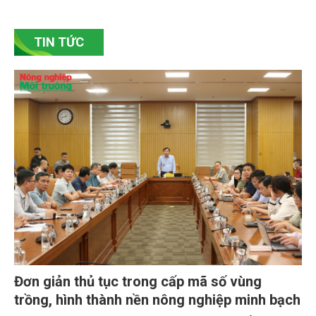
bền vững. Tại làng gốm Phù Lãng, xã Phù Lãng, tỉnh
Bắc Ninh, nhiều nghệ nhân và cơ sở sản xuất đã
TIN TỨC
chủ động đổi mới tư duy, đầu tư công nghệ, xây
dựng thương hiệu trên nền tảng giá trị truyền thống.
Đơn giản thủ tục trong cấp mã số vùng
trồng, hình thành nền nông nghiệp minh bạch