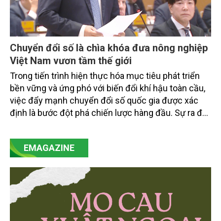
Chuyển đổi số là chìa khóa đưa nông nghiệp
Việt Nam vươn tầm thế giới
Trong tiến trình hiện thực hóa mục tiêu phát triển
bền vững và ứng phó với biến đổi khí hậu toàn cầu,
việc đẩy mạnh chuyển đổi số quốc gia được xác
định là bước đột phá chiến lược hàng đầu. Sự ra đời
của Nghị quyết số 57-NQ/TW đã trở thành động lực
mạnh mẽ, thúc đẩy quá trình cải cách toàn diện,
EMAGAZINE
minh bạch hóa chuỗi cung ứng và nâng cao hiệu
quả quản lý môi trường, đặc biệt trong hai lĩnh vực
then chốt là nông nghiệp và môi trường.