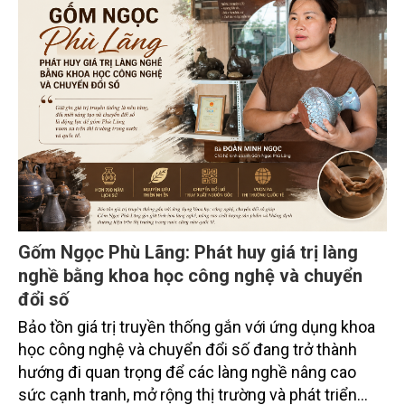
hút sự tham gia của hơn 100 đại biểu là lãnh đạo
các đơn vị thuộc Bộ Nông nghiệp và Môi trường,
chuyên gia, nhà khoa học, Sở Nông nghiệp và Môi
trường tỉnh Lai Châu và đại diện các cơ quan đơn vị
doanh nghiệp ở các tỉnh miền núi phía Bắc.
Gốm Ngọc Phù Lãng: Phát huy giá trị làng
nghề bằng khoa học công nghệ và chuyển
đổi số
Bảo tồn giá trị truyền thống gắn với ứng dụng khoa
học công nghệ và chuyển đổi số đang trở thành
hướng đi quan trọng để các làng nghề nâng cao
sức cạnh tranh, mở rộng thị trường và phát triển