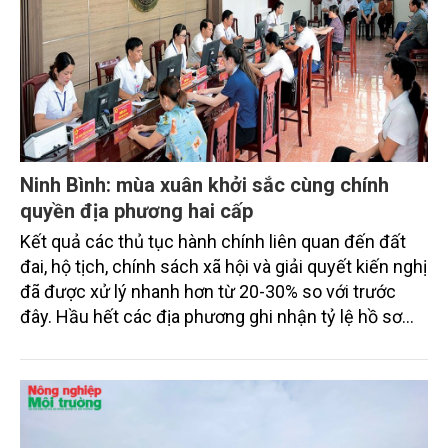
Ninh Bình: mùa xuân khởi sắc cùng chính
quyền địa phương hai cấp
Kết quả các thủ tục hành chính liên quan đến đất
đai, hộ tịch, chính sách xã hội và giải quyết kiến nghị
đã được xử lý nhanh hơn từ 20-30% so với trước
đây. Hầu hết các địa phương ghi nhận tỷ lệ hồ sơ
giải quyết đúng hạn và trước hạn đạt 99-100%. Mùa
xuân đầu tiên của chính quyền địa phương hai cấp
tại tỉnh Ninh Bình đã ghi nhận những thành tựu
đáng kể, góp phần củng cố niềm tin của người dân
vào bộ máy chính quyền mới.