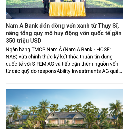
Nam A Bank đón dòng vốn xanh từ Thụy Sĩ,
nâng tổng quy mô huy động vốn quốc tế gần
350 triệu USD
Ngân hàng TMCP Nam Á (Nam A Bank - HOSE:
NAB) vừa chính thức ký kết thỏa thuận tín dụng
quốc tế với SIFEM AG và tiếp cận thêm nguồn vốn
từ các quỹ do responsAbility Investments AG quản
lý, nâng tổng quy mô dòng vốn mà ngân hàng này
thu hút thành công từ đầu năm đến nay lên gần 350
triệu USD.