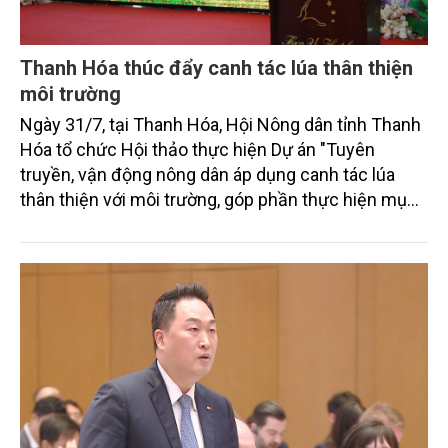
Thanh Hóa thúc đẩy canh tác lúa thân thiện
môi trường
Ngày 31/7, tại Thanh Hóa, Hội Nông dân tỉnh Thanh
Hóa tổ chức Hội thảo thực hiện Dự án "Tuyên
truyền, vận động nông dân áp dụng canh tác lúa
thân thiện với môi trường, góp phần thực hiện mục
tiêu phát thải ròng bằng 0 vào năm 2050". Chương
trình thu hút sự tham gia của đông đảo đại biểu đến
từ các cơ quan quản lý nhà nước, đơn vị nghiên cứu,
doanh nghiệp, hợp tác xã và nông dân đang trực
tiếp triển khai mô hình sản xuất lúa phát thải thấp.