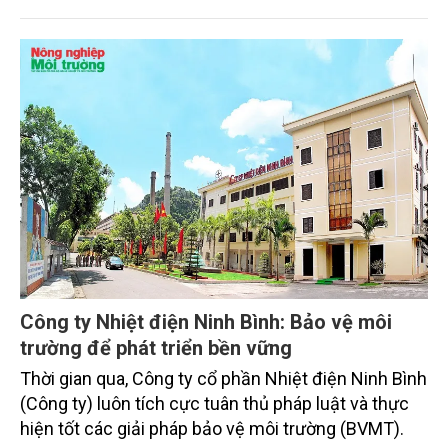
ích nhưng phải vận hành như doanh nghiệp thuần
túy, nhà máy rất cần một cơ chế linh hoạt và phù
hợp với đặc thù lĩnh vực môi trường để có thể duy
trì hoạt động bền vững, hiệu quả.
Công ty Nhiệt điện Ninh Bình: Bảo vệ môi
trường để phát triển bền vững
Thời gian qua, Công ty cổ phần Nhiệt điện Ninh Bình
(Công ty) luôn tích cực tuân thủ pháp luật và thực
hiện tốt các giải pháp bảo vệ môi trường (BVMT).