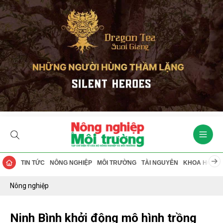
TIN TỨC
NÔNG NGHIỆP
MÔI TRƯỜNG
TÀI NGUYÊN
KHOA HỌC
Nông nghiệp
Ninh Bình khởi động mô hình trồng