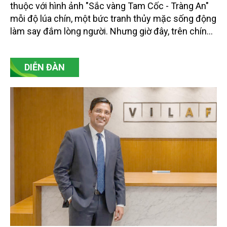
thuộc với hình ảnh "Sắc vàng Tam Cốc - Tràng An"
mỗi độ lúa chín, một bức tranh thủy mặc sống động
làm say đắm lòng người. Nhưng giờ đây, trên chính
mảnh đất Cố đô lịch sử, một sắc màu mới đang
được gieo trồng, sắc tím huyền diệu của những
DIỄN ĐÀN
giống lúa thảo dược. Đây không chỉ là một sự thay
đổi về cảnh quan, mà là khởi đầu cho một cuộc
cách mạng trong tư duy sản xuất nông nghiệp, một
hướng đi đột phá kết hợp giữa khoa học, giá trị dinh
dưỡng và tiềm năng du lịch, hứa hẹn tạo ra một
điểm nhấn mới cho vùng đất di sản.