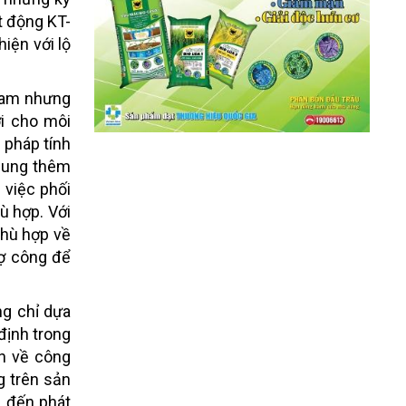
t động KT-
iện với lộ
 Nam nhưng
ợi cho môi
 pháp tính
 sung thêm
 việc phối
ù hợp. Với
phù hợp về
nợ công để
ng chỉ dựa
định trong
ện về công
g trên sản
 đến phát