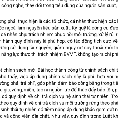
i công nghệ, thay đổi trong tiêu dùng của người sản xuất,
ng phải thực hiện là các tổ chức, cá nhân thực hiện các
ước ngoài làm nguyên liệu sản xuất. Ký quỹ là công cụ đư
cá nhân chịu trách nhiệm phục hồi môi trường, xử lý rủi r
an hành quy định này là phù hợp, có tác động tích cực v
vững sử dụng tài nguyên, giảm nguy cơ suy thoái môi t
năng lực thực thi trách nhiệm BVMT, không tạo ra chi phí
 một chính sách mới. Bài học thành công từ chính sách chi 
cho thấy, việc áp dụng chính sách này là phù hợp với 
rường phải trả phí”, góp phần đảm bảo công bằng trong ti
 gia, vùng, miền; tạo ra nguồn lực để thúc đẩy bảo tồn, p
ã có quy định về chi trả dịch vụ hệ sinh thái tự nhiên. Tr
theo quy định về chi trả dịch vụ môi trường rừng theo phá
ệ sinh thái tự nhiên có tiềm năng áp dụng khác gồm đất 
ộng và công viên địa chất. Như vậy, quy định trong Luật k