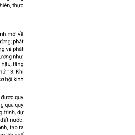
hiên, thực
ịnh mới về
ường; phát
ng và phát
 ương như:
 hậu, tăng
hứ 13. Khi
ơ hội kinh
i được quy
ng qua quy
 trình, dự
 đất nước.
nh, tạo ra
ng, tái chế