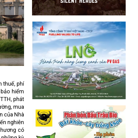
 thuế, phí
, bảo hiểm
KTTH, phát
rường, mua
ồn của Nhà
đến nghiên
chương có
h những kỳ