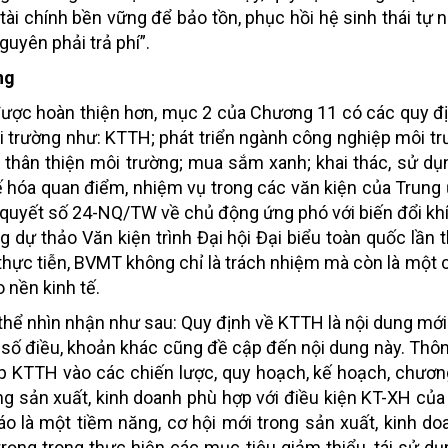
tài chính bền vững để bảo tồn, phục hồi hệ sinh thái tự n
guyên phải trả phí”.
ng
được hoàn thiện hơn, mục 2 của Chương 11 có các quy đ
i trường như: KTTH; phát triển ngành công nghiệp môi tr
ụ thân thiện môi trường; mua sắm xanh; khai thác, sử dụ
hế hóa quan điểm, nhiệm vụ trong các văn kiện của Trung
ị quyết số 24-NQ/TW về chủ động ứng phó với biến đổi khí
dự thảo Văn kiện trình Đại hội Đại biểu toàn quốc lần t
thực tiễn, BVMT không chỉ là trách nhiệm mà còn là một c
o nền kinh tế.
 thể nhìn nhận như sau: Quy định về KTTH là nội dung mớ
ột số điều, khoản khác cũng đề cập đến nội dung này. Thô
ép KTTH vào các chiến lược, quy hoạch, kế hoạch, chương
ong sản xuất, kinh doanh phù hợp với điều kiện KT-XH của
o là một tiềm năng, cơ hội mới trong sản xuất, kinh doa
 trọng trong thực hiện các mục tiêu giảm thiểu, tái sử dụ