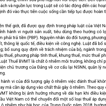
sách và nguồn lực trong Luật sẽ có tác động đến các hoạ
nh đó vào thực tiễn cuộc sống cần tiếp tục được hoàn th
rên thế giới, đã được quy định trong pháp luật của Việt
ỉnh hành vi người sản xuất, tiêu dùng theo hướng có l
m phải trả tiền (PBP). Nguyên nhân do đối tượng, phương
, thông lệ quốc tế, điều kiện về công nghệ. Luật đã bổ
ng; bổ sung quy định về trách nhiệm của bộ, ngành trong
hịu thuế, phương pháp tính thuế, khung thuế, mức thuế ph
Luật Thuế BVMT là chất ô nhiễm môi trường, không chỉ 
iện chủ trương của Đảng về cơ cấu lại NSNN, quản lý 
ững.
 hành vi của đối tượng gây ô nhiễm việc đánh thuế khô
nay mà cần áp dụng vào chất thải gây ô nhiễm. Theo quy 
 BVMT không bị ảnh hưởng nhưng về dài hạn khi điều ki
cầu Việt Nam có thể chuyển đổi một số loại thuế áp dụn
y ô nhiễm như bài học của Trung Quốc năm 2018, hướng