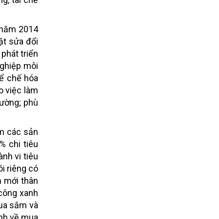
T năm 2014
ật sửa đổi
phát triển
nghiệp môi
hể chế hóa
o việc làm
rường; phù
ắm các sản
% chi tiêu
nh vi tiêu
i riêng có
m mới thân
 công xanh
mua sắm và
ịnh về mua