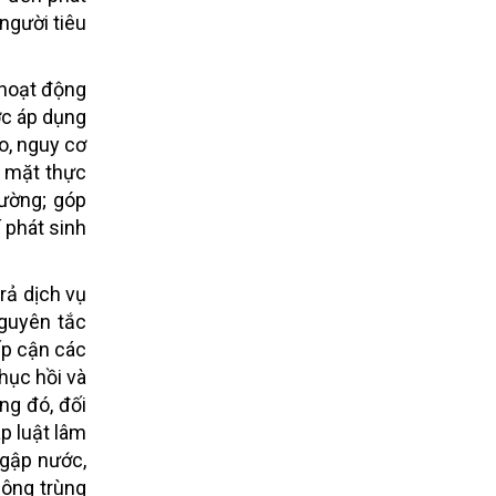
 người tiêu
 hoạt động
ợc áp dụng
o, nguy cơ
ề mặt thực
rường; góp
 phát sinh
trả dịch vụ
nguyên tắc
ếp cận các
hục hồi và
ong đó, đối
p luật lâm
ngập nước,
hông trùng