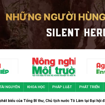
TÀI NGUYÊN
KHOA HỌC
PHÁP LUẬT
PHÁT TRIỂN
a Tổng Bí thư, Chủ tịch nước Tô Lâm tại Đại hội đại biểu toà