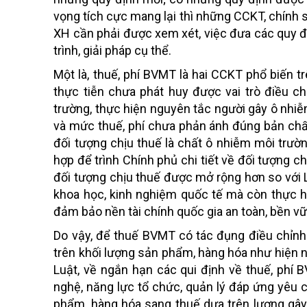
vọng tích cực mang lại thì những CCKT, chính 
XH cần phải được xem xét, việc đưa các quy đị
trình, giải pháp cụ thể.
Một là, thuế, phí BVMT là hai CCKT phổ biến t
thực tiễn chưa phát huy được vai trò điều ch
trường, thực hiện nguyên tắc người gây ô nhiễ
và mức thuế, phí chưa phản ánh đúng bản chất
đối tượng chịu thuế là chất ô nhiễm môi trườ
hợp để trình Chính phủ chi tiết về đối tượng c
đối tượng chịu thuế được mở rộng hơn so với 
khoa học, kinh nghiệm quốc tế mà còn thực h
đảm bảo nền tài chính quốc gia an toàn, bền v
Do vậy, để thuế BVMT có tác đụng điều chỉnh
trên khối lượng sản phẩm, hàng hóa như hiện 
Luật, về ngắn hạn các qui định về thuế, phí
nghệ, năng lực tổ chức, quản lý đáp ứng yêu 
phẩm, hàng hóa sang thuế dựa trên lượng gâ