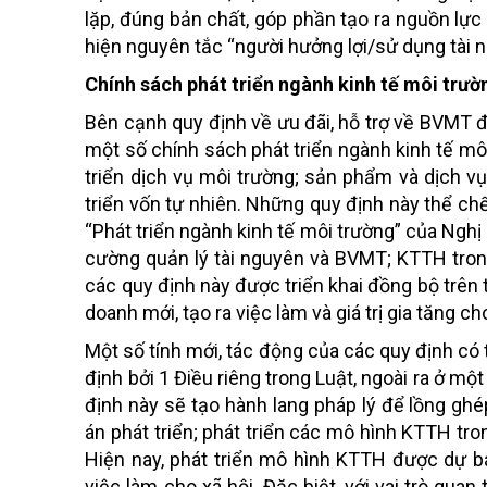
lặp, đúng bản chất, góp phần tạo ra nguồn lực 
hiện nguyên tắc “người hưởng lợi/sử dụng tài n
Chính sách phát triển ngành kinh tế môi trườ
Bên cạnh quy định về ưu đãi, hỗ trợ về BVMT 
một số chính sách phát triển ngành kinh tế mô
triển dịch vụ môi trường; sản phẩm và dịch v
triển vốn tự nhiên. Những quy định này thể c
“Phát triển ngành kinh tế môi trường” của Ngh
cường quản lý tài nguyên và BVMT; KTTH trong 
các quy định này được triển khai đồng bộ trên 
doanh mới, tạo ra việc làm và giá trị gia tăng ch
Một số tính mới, tác động của các quy định có
định bởi 1 Điều riêng trong Luật, ngoài ra ở m
định này sẽ tạo hành lang pháp lý để lồng gh
án phát triển; phát triển các mô hình KTTH tr
Hiện nay, phát triển mô hình KTTH được dự bá
việc làm cho xã hội. Đặc biệt, với vai trò quan