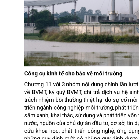
Công cụ kinh tế cho bảo vệ môi trường
Chương 11 với 3 nhóm nội dung chính lần lượ
về BVMT, ký quỹ BVMT, chi trả dịch vụ hệ sinh
trách nhiệm bồi thường thiệt hại do sự cố môi
triển ngành công nghiệp môi trường, phát triể
sắm xanh, khai thác, sử dụng và phát triển vố
nước, nguồn của chủ dự án đầu tư, cơ sở; tín d
cứu khoa học, phát triển công nghệ, ứng dụ
những quy định mới; có những quy định được 