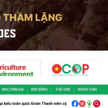
MULTIMEDIA
ĐỜI SỐNG
THẾ GIỚI
NÔNG DÂN
n quốc Đoàn Thanh niên cộng sản Hồ Chí Minh lần thứ XIII
Bộ t