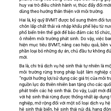
huy vai trò điều chỉnh hành vi, thúc đẩy đổi mớ
dùng theo hướng thân thiện với môi trường.
Hai là, ký quỹ BVMT được bổ sung thêm đối tượ
chôn lấp chất thải và nhập khẩu phế liệu từ n
phổ biến trên thế giới để bảo đảm các tổ chức, 
ô nhiễm môi trường phát sinh. Do vậy, việc b
hiện mục tiêu BVMT, nâng cao hiệu quả, bền 
phần loại bỏ những dự án, chủ đầu tư không đủ 
mới.
Ba là, chi trả dịch vụ hệ sinh thái tự nhiên là
môi trường rừng trong pháp luật lâm nghiệp 
“người hưởng lợi/sử dụng các giá trị của môi t
nguồn lực do thiên nhiên ban tặng cho các quốc
phát triển các hệ sinh thái. Do vậy, Luật mới đ
với hệ sinh thái rừng được thống nhất áp dụng 
nghiệp, mở rộng đối với một số loại dịch vụ h
hệ sinh thái biển, hệ sinh thái núi đá, hang đ