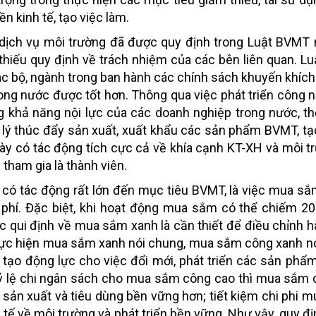
ền kinh tế, tạo việc làm.
, dịch vụ môi trường đã được quy định trong Luật BVM
 thiếu quy định về trách nhiệm của các bên liên quan. Lu
c bộ, ngành trong ban hành các chính sách khuyến khích 
rong nước được tốt hơn. Thông qua việc phát triển công 
g khả năng nội lực của các doanh nghiệp trong nước, t
p lý thúc đẩy sản xuất, xuất khẩu các sản phẩm BVMT, tạ
 này có tác động tích cực cả về khía cạnh KT-XH và môi t
tham gia là thành viên.
 có tác động rất lớn đến mục tiêu BVMT, là việc mua s
i phí. Đặc biệt, khi hoạt động mua sắm có thể chiếm 20
c qui định về mua sắm xanh là cần thiết để điều chỉnh hà
hực hiện mua sắm xanh nói chung, mua sắm công xanh nó
là tạo động lực cho việc đổi mới, phát triển các sản phẩ
ó tỷ lệ chi ngân sách cho mua sắm công cao thì mua sắm
sản xuất và tiêu dùng bền vững hơn; tiết kiệm chi phi 
 tế về môi trường và phát triển bền vững. Như vậy, quy đ