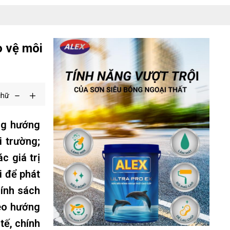
o vệ môi
chữ
ng hướng
i trường;
c giá trị
i để phát
hính sách
heo hướng
tế, chính