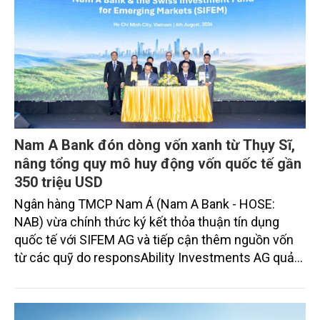
Nam A Bank đón dòng vốn xanh từ Thụy Sĩ,
nâng tổng quy mô huy động vốn quốc tế gần
350 triệu USD
Ngân hàng TMCP Nam Á (Nam A Bank - HOSE:
NAB) vừa chính thức ký kết thỏa thuận tín dụng
quốc tế với SIFEM AG và tiếp cận thêm nguồn vốn
từ các quỹ do responsAbility Investments AG quản
lý, nâng tổng quy mô dòng vốn mà ngân hàng này
thu hút thành công từ đầu năm đến nay lên gần 350
triệu USD.