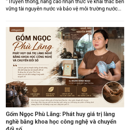
“Truyền thông, nâng cao nhận thức về khai thác bền
vững tài nguyên nước và bảo vệ môi trường nước
xuyên biên giới” do Tạp chí Nông nghiệp và Môi
trường phối hợp với Sở Nông nghiệp và Môi trường
tỉnh Lai Châu tổ chức ngày 10/7/2026. Hội thảo thu
hút sự tham gia của hơn 100 đại biểu là lãnh đạo
các đơn vị thuộc Bộ Nông nghiệp và Môi trường,
chuyên gia, nhà khoa học, Sở Nông nghiệp và Môi
trường tỉnh Lai Châu và đại diện các cơ quan đơn vị
doanh nghiệp ở các tỉnh miền núi phía Bắc.
Gốm Ngọc Phù Lãng: Phát huy giá trị làng
nghề bằng khoa học công nghệ và chuyển
đổi số