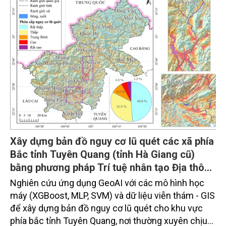
lượng lớn bụi mịn PM2.5, khí độc và khí nhà kính,... là
những yếu tố góp phần làm suy giảm chất lượng
không khí, đe dọa sức khỏe cộng đồng, gây tổn thất
kinh tế và cản trở nỗ lực ứng phó với biến đổi khí
hậu.
Xây dựng bản đồ nguy cơ lũ quét các xã phía
Bắc tỉnh Tuyên Quang (tỉnh Hà Giang cũ)
bằng phương pháp Trí tuệ nhân tạo Địa thông
tin
Nghiên cứu ứng dụng GeoAI với các mô hình học
máy (XGBoost, MLP, SVM) và dữ liệu viễn thám - GIS
để xây dựng bản đồ nguy cơ lũ quét cho khu vực
phía bắc tỉnh Tuyên Quang, nơi thường xuyên chịu