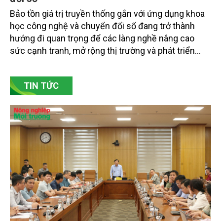
Bảo tồn giá trị truyền thống gắn với ứng dụng khoa
học công nghệ và chuyển đổi số đang trở thành
hướng đi quan trọng để các làng nghề nâng cao
sức cạnh tranh, mở rộng thị trường và phát triển
bền vững. Tại làng gốm Phù Lãng, xã Phù Lãng, tỉnh
Bắc Ninh, nhiều nghệ nhân và cơ sở sản xuất đã
TIN TỨC
chủ động đổi mới tư duy, đầu tư công nghệ, xây
dựng thương hiệu trên nền tảng giá trị truyền thống.