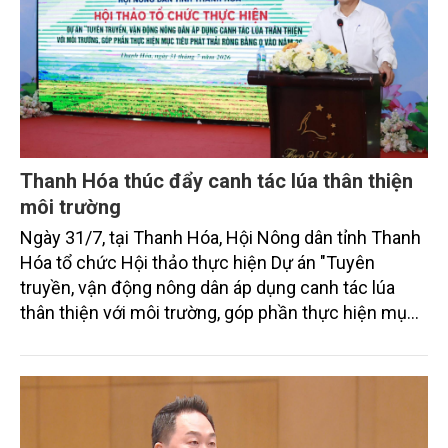
Thanh Hóa thúc đẩy canh tác lúa thân thiện
môi trường
Ngày 31/7, tại Thanh Hóa, Hội Nông dân tỉnh Thanh
Hóa tổ chức Hội thảo thực hiện Dự án "Tuyên
truyền, vận động nông dân áp dụng canh tác lúa
thân thiện với môi trường, góp phần thực hiện mục
tiêu phát thải ròng bằng 0 vào năm 2050". Chương
trình thu hút sự tham gia của đông đảo đại biểu đến
từ các cơ quan quản lý nhà nước, đơn vị nghiên cứu,
doanh nghiệp, hợp tác xã và nông dân đang trực
tiếp triển khai mô hình sản xuất lúa phát thải thấp.