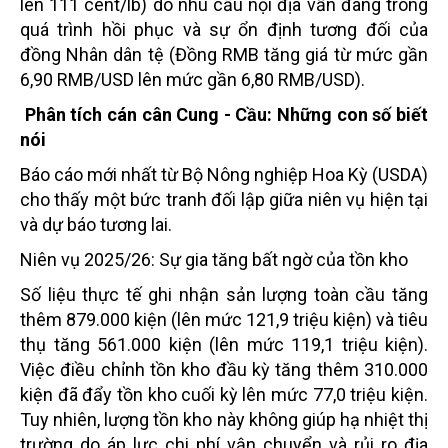
lên 111 cent/lb) do nhu cầu nội địa vẫn đang trong
quá trình hồi phục và sự ổn định tương đối của
đồng Nhân dân tệ (Đồng RMB tăng giá từ mức gần
6,90 RMB/USD lên mức gần 6,80 RMB/USD).
Phân tích cán cân Cung - Cầu: Những con số biết
nói
Báo cáo mới nhất từ Bộ Nông nghiệp Hoa Kỳ (USDA)
cho thấy một bức tranh đối lập giữa niên vụ hiện tại
và dự báo tương lai.
Niên vụ 2025/26: Sự gia tăng bất ngờ của tồn kho
Số liệu thực tế ghi nhận sản lượng toàn cầu tăng
thêm 879.000 kiện (lên mức 121,9 triệu kiện) và tiêu
thụ tăng 561.000 kiện (lên mức 119,1 triệu kiện).
Việc điều chỉnh tồn kho đầu kỳ tăng thêm 310.000
kiện đã đẩy tồn kho cuối kỳ lên mức 77,0 triệu kiện.
Tuy nhiên, lượng tồn kho này không giúp hạ nhiệt thị
trường do áp lực chi phí vận chuyển và rủi ro địa