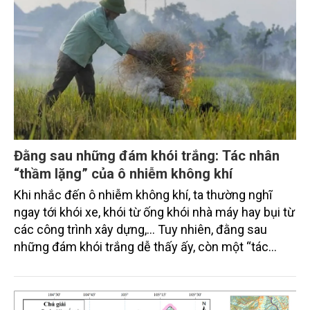
Khoa học Nông nghiệp Việt Nam cùng nhóm nghiên
cứu đã thực hiện một nghiên cứu sâu rộng về 50
giống lúa địa phương lưu giữ tại Ngân hàng gen
thực vật quốc gia. Bài phỏng vấn dưới đây với TS.
Phạm Hùng Cương sẽ giúp độc giả hiểu rõ hơn về
kết quả nghiên cứu và ứng dụng thực tiễn của nó
trong chọn tạo giống lúa chịu hạn.
Đằng sau những đám khói trắng: Tác nhân
“thầm lặng” của ô nhiễm không khí
Khi nhắc đến ô nhiễm không khí, ta thường nghĩ
ngay tới khói xe, khói từ ống khói nhà máy hay bụi từ
các công trình xây dựng,... Tuy nhiên, đằng sau
những đám khói trắng dễ thấy ấy, còn một “tác
nhân thầm lặng” đang âm thầm bao phủ bầu không
khí, chính là việc đốt rơm rạ thu hoạch sau mỗi mùa
gặt. Hoạt động tưởng chừng vô hại này lại tạo ra