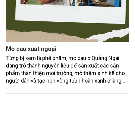
Mo cau xuất ngoại
Từng bị xem là phế phẩm, mo cau ở Quảng Ngãi
đang trở thành nguyên liệu để sản xuất các sản
phẩm thân thiện môi trường, mở thêm sinh kế cho
người dân và tạo nên vòng tuần hoàn xanh ở làng
quê. Trải qua chặng đường dài (từ 2020 đến nay),
chén, dĩa... từ mo cau đã được thị trường trong nước
và quốc tế đón nhận.