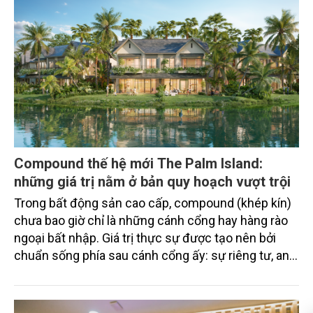
Compound thế hệ mới The Palm Island:
những giá trị nằm ở bản quy hoạch vượt trội
Trong bất động sản cao cấp, compound (khép kín)
chưa bao giờ chỉ là những cánh cổng hay hàng rào
ngoại bất nhập. Giá trị thực sự được tạo nên bởi
chuẩn sống phía sau cánh cổng ấy: sự riêng tư, an
ninh, cộng đồng cư dân tinh hoa và hệ tiện ích, dịch
vụ được thiết kế dành riêng cho họ.