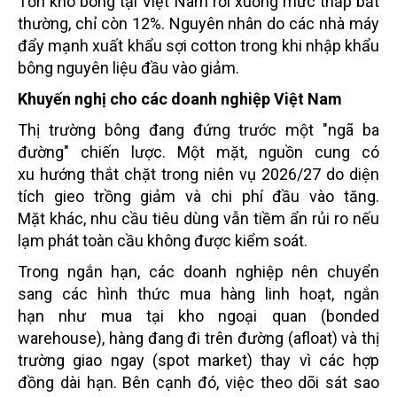
Tồn kho bông tại Việt Nam rơi xuống mức thấp bất
thường, chỉ còn 12%. Nguyên nhân do các nhà máy
đẩy mạnh xuất khẩu sợi cotton trong khi nhập khẩu
bông nguyên liệu đầu vào giảm.
Khuyến nghị cho các doanh nghiệp Việt Nam
Thị trường bông đang đứng trước một "ngã ba
đường" chiến lược. Một mặt, nguồn cung có
xu hướng thắt chặt trong niên vụ 2026/27 do diện
tích gieo trồng giảm và chi phí đầu vào tăng.
Mặt khác, nhu cầu tiêu dùng vẫn tiềm ẩn rủi ro nếu
lạm phát toàn cầu không được kiểm soát.
Trong ngắn hạn, các doanh nghiệp nên chuyển
sang các hình thức mua hàng linh hoạt, ngắn
hạn như mua tại kho ngoại quan (bonded
warehouse), hàng đang đi trên đường (afloat) và thị
trường giao ngay (spot market) thay vì các hợp
đồng dài hạn. Bên cạnh đó, việc theo dõi sát sao