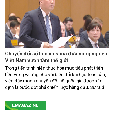
Chuyển đổi số là chìa khóa đưa nông nghiệp
Việt Nam vươn tầm thế giới
Trong tiến trình hiện thực hóa mục tiêu phát triển
bền vững và ứng phó với biến đổi khí hậu toàn cầu,
việc đẩy mạnh chuyển đổi số quốc gia được xác
định là bước đột phá chiến lược hàng đầu. Sự ra đời
của Nghị quyết số 57-NQ/TW đã trở thành động lực
mạnh mẽ, thúc đẩy quá trình cải cách toàn diện,
EMAGAZINE
minh bạch hóa chuỗi cung ứng và nâng cao hiệu
quả quản lý môi trường, đặc biệt trong hai lĩnh vực