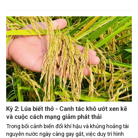
thiệt hại nặng do lũ quét. Kết quả cho thấy mô hình
XGBoost đạt độ chính xác cao nhất (Kappa = 0,87)
và phân vùng nguy cơ lũ quét thành 5 cấp độ, hỗ trợ
quy hoạch và giảm thiểu rủi ro thiên tai.
Kỳ 2: Lúa biết thở - Canh tác khô ướt xen kẽ
và cuộc cách mạng giảm phát thải
Trong bối cảnh biến đổi khí hậu và khủng hoảng tài
nguyên nước ngày càng gay gắt, việc duy trì hình