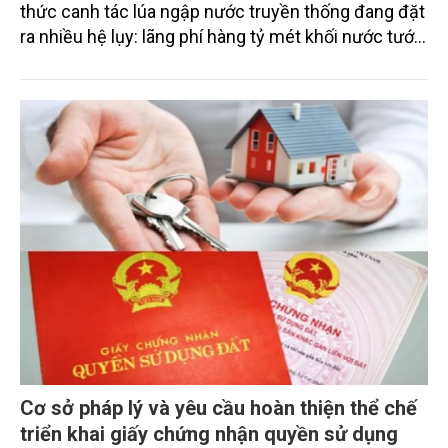
thức canh tác lúa ngập nước truyền thống đang đặt
ra nhiều hệ lụy: lãng phí hàng tỷ mét khối nước tưới
mỗi năm và phát thải hàng chục triệu tấn khí mê-
tan (CH₄) - loại khí gây hiệu ứng nhà kính mạnh gấp
25 lần CO₂. Từ yêu cầu cấp bách ấy, các nhà khoa
học Việt Nam đã tiên phong nghiên cứu và triển
khai kỹ thuật tưới khô ướt xen kẽ (AWD) - mô hình
canh tác giúp cây lúa “biết thở”, tiết kiệm đến 40%
lượng nước tưới, giảm gần một nửa lượng phát thải
khí mê-tan mà vẫn đảm bảo năng suất cao. Đây
được xem là cuộc cách mạng xanh trong sản xuất
lúa gạo, hiện thực hóa cam kết của Việt Nam về
phát triển nông nghiệp bền vững và phát thải ròng
bằng “0” vào năm 2050.
Cơ sở pháp lý và yêu cầu hoàn thiện thể chế
triển khai giấy chứng nhận quyền sử dụng