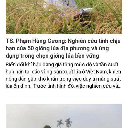
TS. Phạm Hùng Cương: Nghiên cứu tính chịu
hạn của 50 giống lúa địa phương và ứng
dụng trong chọn giống lúa bền vững
Biến đổi khí hậu đang gia tăng mức độ và tần suất
hạn hán tại các vùng sản xuất lúa ở Việt Nam, khiến
nông dân gặp khó khăn trong việc duy trì năng suất
lúa ổn định. Trước tình hình đó, việc nghiên cứu và
khai thác các nguồn gen lúa địa phương có khả
năng chịu hạn là một trong những giải pháp quan
trọng. Nhằm đánh giá đa dạng di truyền và xác định
các giống lúa chịu hạn, TS. Phạm Hùng Cương -
Phó Giám đốc Trung tâm Tài nguyên thực vật, Viện