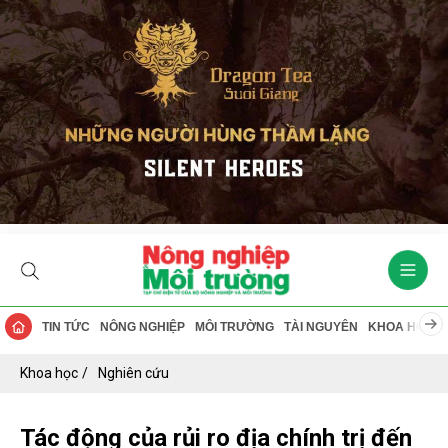
TIN TỨC
NÔNG NGHIỆP
MÔI TRƯỜNG
TÀI NGUYÊN
KHOA HỌC
Khoa học
Nghiên cứu
Tác động của rủi ro địa chính trị đến