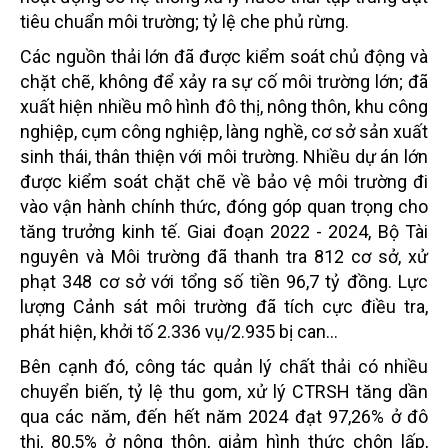
tiêu chuẩn môi trường; tỷ lệ che phủ rừng.
Các nguồn thải lớn đã được kiểm soát chủ động và
chặt chẽ, không để xảy ra sự cố môi trường lớn; đã
xuất hiện nhiều mô hình đô thị, nông thôn, khu công
nghiệp, cụm công nghiệp, làng nghề, cơ sở sản xuất
sinh thái, thân thiện với môi trường. Nhiều dự án lớn
được kiểm soát chặt chẽ về bảo vệ môi trường đi
vào vận hành chính thức, đóng góp quan trọng cho
tăng trưởng kinh tế. Giai đoạn 2022 - 2024, Bộ Tài
nguyên và Môi trường đã thanh tra 812 cơ sở, xử
phạt 348 cơ sở với tổng số tiền 96,7 tỷ đồng. Lực
lượng Cảnh sát môi trường đã tích cực điều tra,
phát hiện, khởi tố 2.336 vụ/2.935 bị can...
Bên cạnh đó, công tác quản lý chất thải có nhiều
chuyển biến, tỷ lệ thu gom, xử lý CTRSH tăng dần
qua các năm, đến hết năm 2024 đạt 97,26% ở đô
thị, 80,5% ở nông thôn, giảm hình thức chôn lấp,