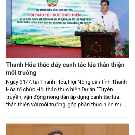
Thanh Hóa thúc đẩy canh tác lúa thân thiện
môi trường
Ngày 31/7, tại Thanh Hóa, Hội Nông dân tỉnh Thanh
Hóa tổ chức Hội thảo thực hiện Dự án "Tuyên
truyền, vận động nông dân áp dụng canh tác lúa
thân thiện với môi trường, góp phần thực hiện mục
tiêu phát thải ròng bằng 0 vào năm 2050". Chương
trình thu hút sự tham gia của đông đảo đại biểu đến
từ các cơ quan quản lý nhà nước, đơn vị nghiên cứu,
doanh nghiệp, hợp tác xã và nông dân đang trực