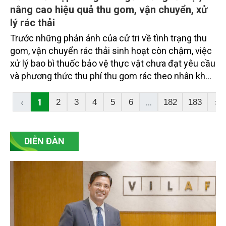
nâng cao hiệu quả thu gom, vận chuyển, xử
lý rác thải
Trước những phản ánh của cử tri về tình trạng thu
gom, vận chuyển rác thải sinh hoạt còn chậm, việc
xử lý bao bì thuốc bảo vệ thực vật chưa đạt yêu cầu
và phương thức thu phí thu gom rác theo nhân khẩu
hộ gia đình chưa hợp lý, ngành chức năng TP. Cần
Thơ đã giải đáp, chỉ rõ nguyên nhân, đồng thời đưa
‹
1
...
2
3
4
5
6
182
183
›
ra các giải pháp khắc phục, từng bước nâng cao
hiệu quả công tác quản lý chất thải, đáp ứng yêu
cầu bảo vệ môi trường.
DIỄN ĐÀN