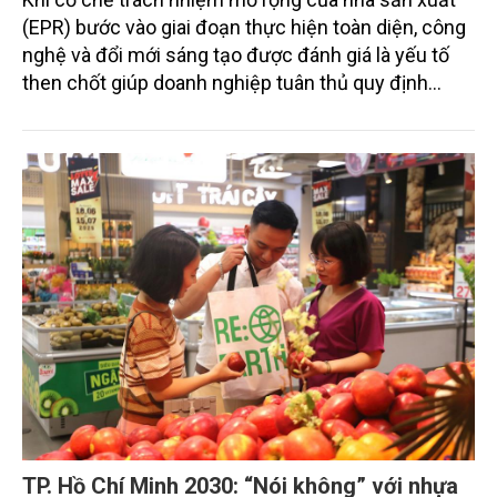
(EPR) bước vào giai đoạn thực hiện toàn diện, công
nghệ và đổi mới sáng tạo được đánh giá là yếu tố
then chốt giúp doanh nghiệp tuân thủ quy định
pháp luật, giảm chi phí, đồng thời thúc đẩy chuyển
đổi sang mô hình kinh tế tuần hoàn và phát triển
bền vững.
TP. Hồ Chí Minh 2030: “Nói không” với nhựa