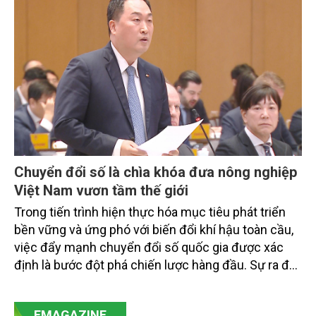
tiếp triển khai mô hình sản xuất lúa phát thải thấp.
Chuyển đổi số là chìa khóa đưa nông nghiệp
Việt Nam vươn tầm thế giới
Trong tiến trình hiện thực hóa mục tiêu phát triển
bền vững và ứng phó với biến đổi khí hậu toàn cầu,
việc đẩy mạnh chuyển đổi số quốc gia được xác
định là bước đột phá chiến lược hàng đầu. Sự ra đời
của Nghị quyết số 57-NQ/TW đã trở thành động lực
mạnh mẽ, thúc đẩy quá trình cải cách toàn diện,
EMAGAZINE