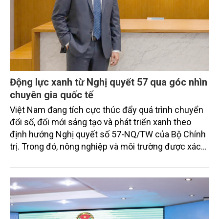
Động lực xanh từ Nghị quyết 57 qua góc nhìn
chuyên gia quốc tế
Việt Nam đang tích cực thúc đẩy quá trình chuyển
đổi số, đổi mới sáng tạo và phát triển xanh theo
định hướng Nghị quyết số 57-NQ/TW của Bộ Chính
trị. Trong đó, nông nghiệp và môi trường được xác
định là hai lĩnh vực trọng điểm chịu tác động sâu
sắc bởi các tiến bộ công nghệ và cam kết bền vững
toàn cầu, đặc biệt là mục tiêu đưa phát thải ròng
bằng 0 (Net-Zero) vào năm 2050.