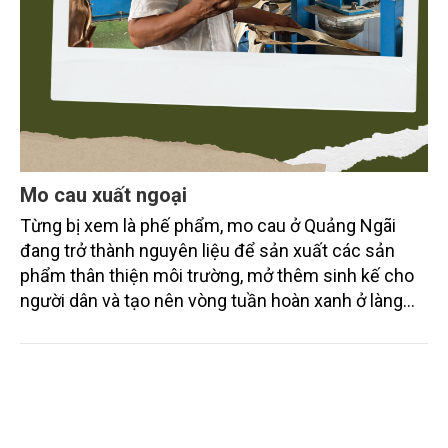
Mo cau xuất ngoại
Từng bị xem là phế phẩm, mo cau ở Quảng Ngãi
đang trở thành nguyên liệu để sản xuất các sản
phẩm thân thiện môi trường, mở thêm sinh kế cho
người dân và tạo nên vòng tuần hoàn xanh ở làng
quê. Trải qua chặng đường dài (từ 2020 đến nay),
chén, dĩa... từ mo cau đã được thị trường trong nước
và quốc tế đón nhận.