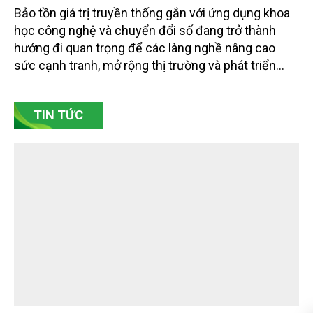
nghề bằng khoa học công nghệ và chuyển
đổi số
Bảo tồn giá trị truyền thống gắn với ứng dụng khoa
học công nghệ và chuyển đổi số đang trở thành
hướng đi quan trọng để các làng nghề nâng cao
sức cạnh tranh, mở rộng thị trường và phát triển
bền vững. Tại làng gốm Phù Lãng, xã Phù Lãng, tỉnh
Bắc Ninh, nhiều nghệ nhân và cơ sở sản xuất đã
TIN TỨC
chủ động đổi mới tư duy, đầu tư công nghệ, xây
dựng thương hiệu trên nền tảng giá trị truyền thống.