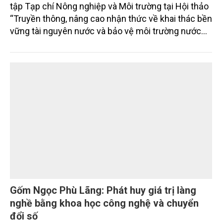
tập Tạp chí Nông nghiệp và Môi trường tại Hội thảo
“Truyền thông, nâng cao nhận thức về khai thác bền
vững tài nguyên nước và bảo vệ môi trường nước
xuyên biên giới” do Tạp chí Nông nghiệp và Môi
trường phối hợp với Sở Nông nghiệp và Môi trường
tỉnh Lai Châu tổ chức ngày 10/7/2026. Hội thảo thu
hút sự tham gia của hơn 100 đại biểu là lãnh đạo
các đơn vị thuộc Bộ Nông nghiệp và Môi trường,
chuyên gia, nhà khoa học, Sở Nông nghiệp và Môi
trường tỉnh Lai Châu và đại diện các cơ quan đơn vị
doanh nghiệp ở các tỉnh miền núi phía Bắc.
Gốm Ngọc Phù Lãng: Phát huy giá trị làng